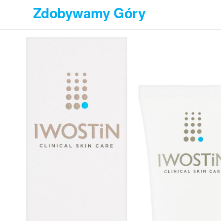
Przejdź
Zdobywamy Góry
do
treści