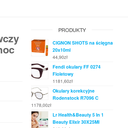
PRODUKTY
wczy
CIGNON SHOTS na ścięgna
noc
20x10ml
44,90
zł
Fendi okulary FF 0274
Fioletowy
1181,60
zł
Okulary korekcyjne
Rodenstock R7096 C
1178,00
zł
Lr Health&Beauty 5 In 1
Beauty Elixir 30X25Ml