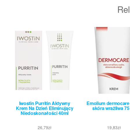
Rel
Iwostin Purritin Aktywny
Emolium dermocare
Krem Na Dzień Eliminujący
skóra wrażliwa 75
Niedoskonałości 40ml
26,79
zł
19,83
zł