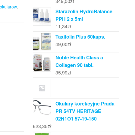
349,00
zł
 okularow
,
Starazolin HydroBalance
PPH 2 x 5ml
11,34
zł
Taxifolin Plus 60kaps.
49,00
zł
Noble Health Class a
Collagen 90 tabl.
35,99
zł
Okulary korekcyjne Prada
PR 54TV HERITAGE
02N1O1 57-19-150
623,35
zł