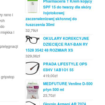
Pharmaceris T Krem kojący
SPF 15 do twarzy dla skóry
łojotokowej
 rano i
zaczerwieniowej skłonnej do
ych
łuszczenia 30ml
 do
32,79
zł
 miękka i
OKULARY KOREKCYJNE
DZIECIĘCE RAY-BAN RY
ielęgnacji
1528 3542 48 ROZMIAR XS
329,06
zł
PRADA LIFESTYLE OPS
03HV 1AB1O1 55
419,00
zł
 gripstop
MEDFUTURE Venline D-500
płyn 500 ml
23,70
zł
Giorgio Armani AR 7074