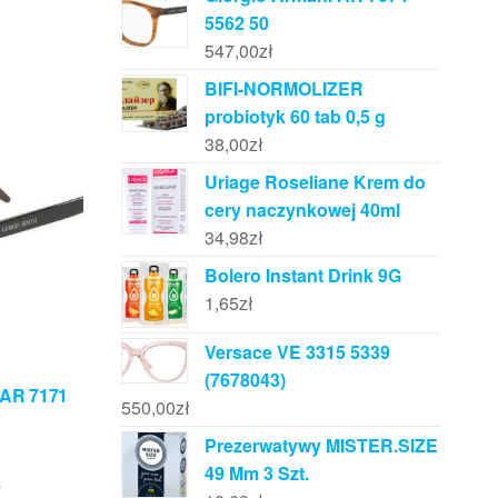
5562 50
547,00
zł
BIFI-NORMOLIZER
probiotyk 60 tab 0,5 g
38,00
zł
Uriage Roseliane Krem do
cery naczynkowej 40ml
34,98
zł
Bolero Instant Drink 9G
1,65
zł
Versace VE 3315 5339
(7678043)
 AR 7171
550,00
zł
3
Prezerwatywy MISTER.SIZE
49 Mm 3 Szt.
ł