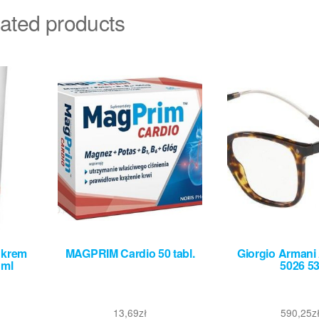
ated products
 krem
MAGPRIM Cardio 50 tabl.
Giorgio Armani
 ml
5026 5
13,69
zł
590,25
z