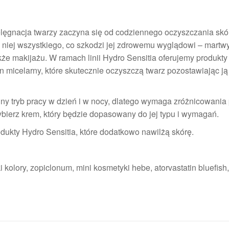
cja twarzy zaczyna się od codziennego oczyszczania skóry
 niej wszystkiego, co szkodzi jej zdrowemu wyglądowi – martw
że makijażu. W ramach linii Hydro Sensitia oferujemy produkty
 micelarny, które skutecznie oczyszczą twarz pozostawiając ją
yb pracy w dzień i w nocy, dlatego wymaga zróżnicowania p
wybierz krem, który będzie dopasowany do jej typu i wymagań.
y Hydro Sensitia, które dodatkowo nawilżą skórę.
kolory, zopiclonum, mini kosmetyki hebe, atorvastatin bluefish,