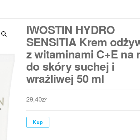
IWOSTIN HYDRO
SENSITIA Krem odży
z witaminami C+E na 
do skóry suchej i
wrażliwej 50 ml
29,40
zł
Kup