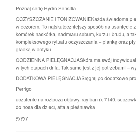
Poznaj serię Hydro Sensitia
OCZYSZCZANIE I TONIZOWANIEKażda świadoma pielęgna
wieczorem. To najskuteczniejszy sposób na usunięcie z
komórek naskórka, nadmiaru sebum, kurzu i brudu, a tak
kompleksowego rytuału oczyszczania – piankę oraz płyn
gładką w dotyku.
CODZIENNA PIELĘGNACJASkóra ma swój indywidualny tr
w tych etapach dnia. Tak samo jest z jej potrzebami – 
DODATKOWA PIELĘGNACJASięgnij po dodatkowe produkt
Perrigo
uczulenie na roztocza objawy, ray ban rx 7140, soczewki 
do nosa dla dzieci, afta a pleśniawka
yyyyy