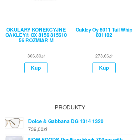
OKULARY KOREKCYJNE
Oakley Oy 8011 Tail Whip
OAKLEY® OX 8156 815610
801102
56 ROZMIAR M
306,80
zł
273,66
zł
Kup
Kup
PRODUKTY
Dolce & Gabbana DG 1314 1320
739,00
zł
NOW FOODS Psyllium Husk 700mg with