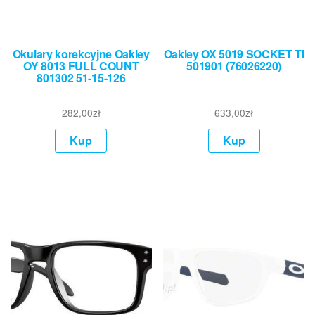
Okulary korekcyjne Oakley
Oakley OX 5019 SOCKET TI
OY 8013 FULL COUNT
501901 (76026220)
801302 51-15-126
282,00
zł
633,00
zł
Kup
Kup