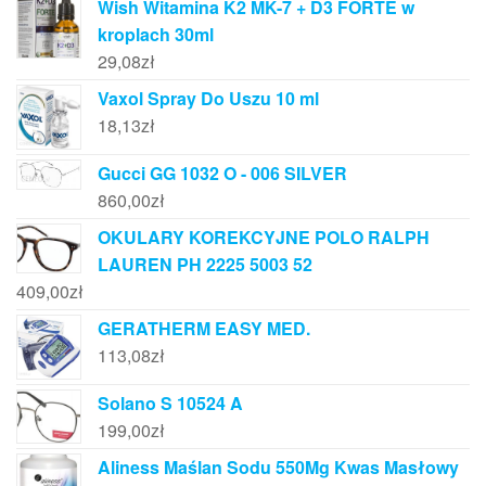
Wish Witamina K2 MK-7 + D3 FORTE w
kroplach 30ml
29,08
zł
Vaxol Spray Do Uszu 10 ml
18,13
zł
Gucci GG 1032 O - 006 SILVER
860,00
zł
OKULARY KOREKCYJNE POLO RALPH
LAUREN PH 2225 5003 52
409,00
zł
GERATHERM EASY MED.
113,08
zł
Solano S 10524 A
199,00
zł
Aliness Maślan Sodu 550Mg Kwas Masłowy