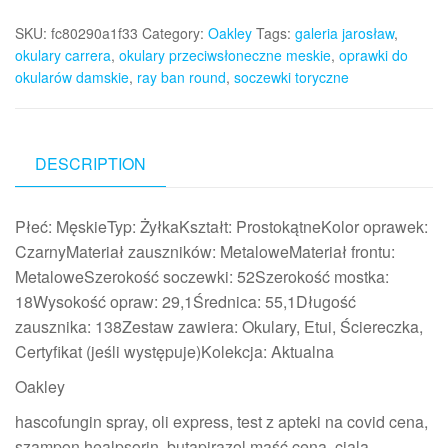
SKU:
fc80290a1f33
Category:
Oakley
Tags:
galeria jarosław
,
okulary carrera
,
okulary przeciwsłoneczne meskie
,
oprawki do
okularów damskie
,
ray ban round
,
soczewki toryczne
DESCRIPTION
Płeć: MęskieTyp: ŻyłkaKształt: ProstokątneKolor oprawek:
CzarnyMateriał zauszników: MetaloweMateriał frontu:
MetaloweSzerokość soczewki: 52Szerokość mostka:
18Wysokość opraw: 29,1Średnica: 55,1Długość
zausznika: 138Zestaw zawiera: Okulary, Etui, Ściereczka,
Certyfikat (jeśli występuje)Kolekcja: Aktualna
Oakley
hascofungin spray, oli express, test z apteki na covid cena,
szampon healpsorin, butapirazol maść cena, ciala