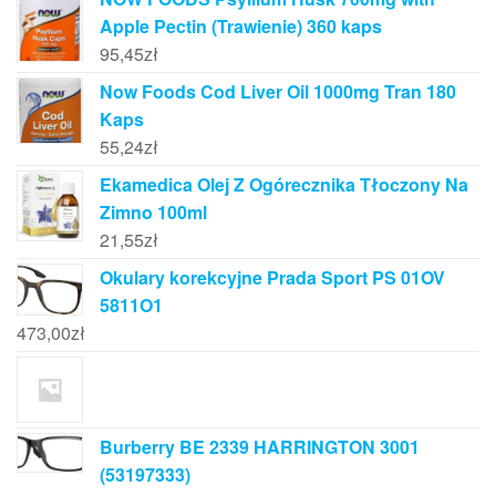
Apple Pectin (Trawienie) 360 kaps
95,45
zł
Now Foods Cod Liver Oil 1000mg Tran 180
Kaps
55,24
zł
Ekamedica Olej Z Ogórecznika Tłoczony Na
Zimno 100ml
21,55
zł
Okulary korekcyjne Prada Sport PS 01OV
5811O1
473,00
zł
Burberry BE 2339 HARRINGTON 3001
(53197333)