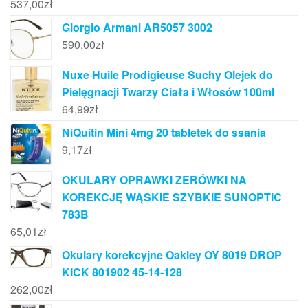
537,00
zł
Giorgio Armani AR5057 3002
590,00
zł
Nuxe Huile Prodigieuse Suchy Olejek do
Pielęgnacji Twarzy Ciała i Włosów 100ml
64,99
zł
NiQuitin Mini 4mg 20 tabletek do ssania
9,17
zł
OKULARY OPRAWKI ZERÓWKI NA
KOREKCJĘ WĄSKIE SZYBKIE SUNOPTIC
783B
65,01
zł
Okulary korekcyjne Oakley OY 8019 DROP
KICK 801902 45-14-128
262,00
zł