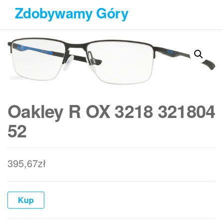
Przejdź
Zdobywamy Góry
do
treści
Oakley R OX 3218 321804
52
395,67
zł
Kup