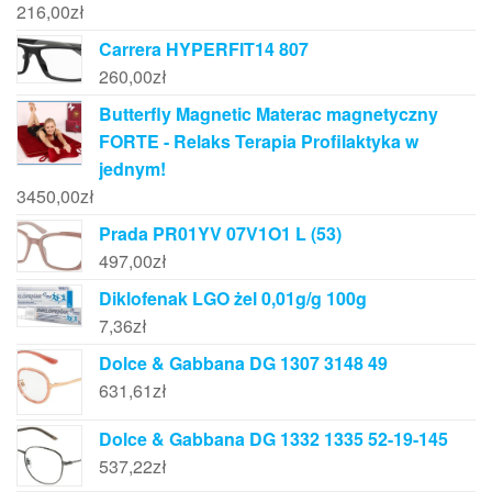
216,00
zł
Carrera HYPERFIT14 807
260,00
zł
Butterfly Magnetic Materac magnetyczny
FORTE - Relaks Terapia Profilaktyka w
jednym!
3450,00
zł
Prada PR01YV 07V1O1 L (53)
497,00
zł
Diklofenak LGO żel 0,01g/g 100g
7,36
zł
Dolce & Gabbana DG 1307 3148 49
631,61
zł
Dolce & Gabbana DG 1332 1335 52-19-145
537,22
zł