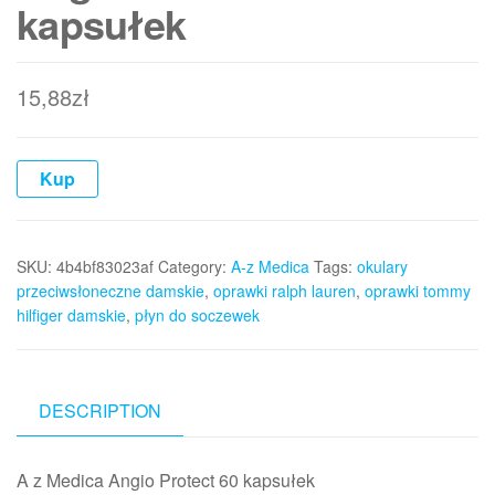
kapsułek
15,88
zł
Kup
SKU:
4b4bf83023af
Category:
A-z Medica
Tags:
okulary
przeciwsłoneczne damskie
,
oprawki ralph lauren
,
oprawki tommy
hilfiger damskie
,
płyn do soczewek
DESCRIPTION
A z Medica Angio Protect 60 kapsułek