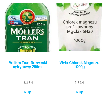
Mollers Tran Norweski
Vivio Chlorek Magnezu
cytrynowy 250ml
1000g
18,18
zł
5,39
zł
Kup
Kup