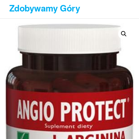
Przejdź
Zdobywamy Góry
do
treści