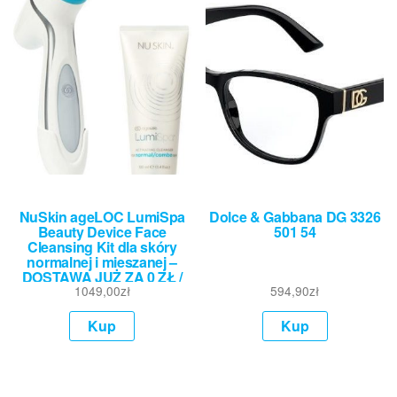
NuSkin ageLOC LumiSpa
Dolce & Gabbana DG 3326
Beauty Device Face
501 54
Cleansing Kit dla skóry
normalnej i mieszanej –
DOSTAWA JUŻ ZA 0 ZŁ /
SZYBKA WYSYŁKA /
1049,00
zł
594,90
zł
ZAPRASZAMY
Kup
Kup