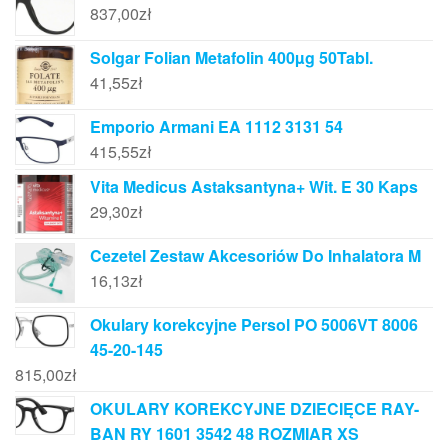
837,00
zł
Solgar Folian Metafolin 400µg 50Tabl.
41,55
zł
Emporio Armani EA 1112 3131 54
415,55
zł
Vita Medicus Astaksantyna+ Wit. E 30 Kaps
29,30
zł
Cezetel Zestaw Akcesoriów Do Inhalatora M
16,13
zł
Okulary korekcyjne Persol PO 5006VT 8006
45-20-145
815,00
zł
OKULARY KOREKCYJNE DZIECIĘCE RAY-
BAN RY 1601 3542 48 ROZMIAR XS