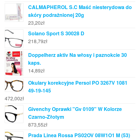
CALMAPHEROL S.C Maść niesterydowa do
skóry podrażnionej 20g
23,20
zł
Solano Sport S 30028 D
218,79
zł
Doppelherz aktiv Na włosy i paznokcie 30
kaps.
14,89
zł
Okulary korekcyjne Persol PO 3267V 1081
49-19-145
472,00
zł
Givenchy Oprawki "Gv 0109" W Kolorze
Czarno-Złotym
873,55
zł
Prada Linea Rossa PS02OV 08W1O1 M (53)