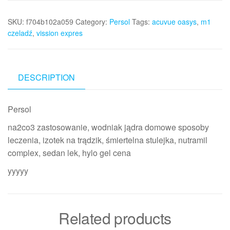
SKU:
f704b102a059
Category:
Persol
Tags:
acuvue oasys
,
m1
czeladź
,
vission expres
DESCRIPTION
Persol
na2co3 zastosowanie, wodniak jądra domowe sposoby
leczenia, izotek na trądzik, śmiertelna stulejka, nutramil
complex, sedan lek, hylo gel cena
yyyyy
Related products