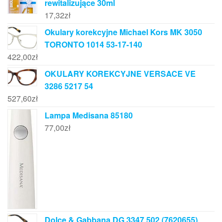
rewitalizujące 30ml
17,32
zł
Okulary korekcyjne Michael Kors MK 3050
TORONTO 1014 53-17-140
422,00
zł
OKULARY KOREKCYJNE VERSACE VE
3286 5217 54
527,60
zł
Lampa Medisana 85180
77,00
zł
Dolce & Gabbana DG 3347 502 (7620655)