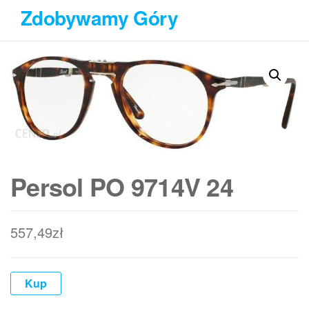
Przejdź
Zdobywamy Góry
do
treści
Persol PO 9714V 24
557,49
zł
Kup