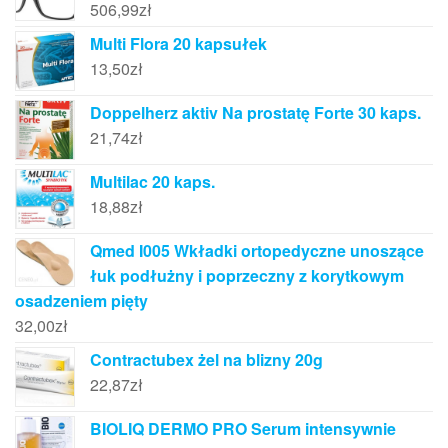
506,99
zł
Multi Flora 20 kapsułek
13,50
zł
Doppelherz aktiv Na prostatę Forte 30 kaps.
21,74
zł
Multilac 20 kaps.
18,88
zł
Qmed I005 Wkładki ortopedyczne unoszące
łuk podłużny i poprzeczny z korytkowym
osadzeniem pięty
32,00
zł
Contractubex żel na blizny 20g
22,87
zł
BIOLIQ DERMO PRO Serum intensywnie