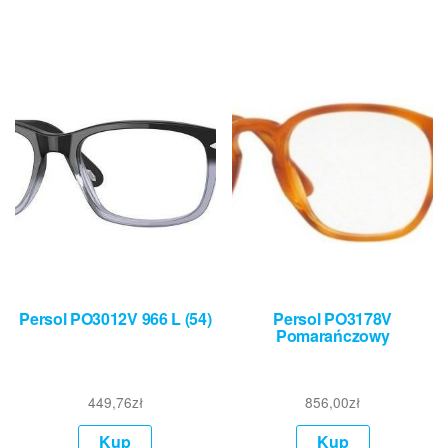
Persol PO3012V 966 L (54)
Persol PO3178V
Pomarańczowy
449,76
zł
856,00
zł
Kup
Kup