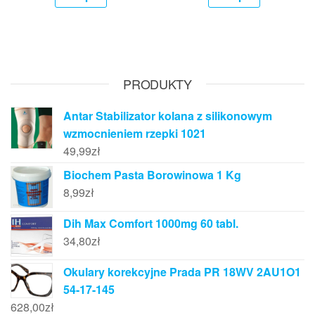
PRODUKTY
Antar Stabilizator kolana z silikonowym
wzmocnieniem rzepki 1021
49,99
zł
Biochem Pasta Borowinowa 1 Kg
8,99
zł
Dih Max Comfort 1000mg 60 tabl.
34,80
zł
Okulary korekcyjne Prada PR 18WV 2AU1O1
54-17-145
628,00
zł