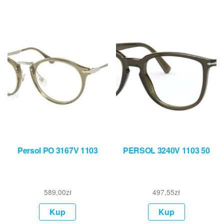
Persol PO 3167V 1103
PERSOL 3240V 1103 50
589,00
zł
497,55
zł
Kup
Kup