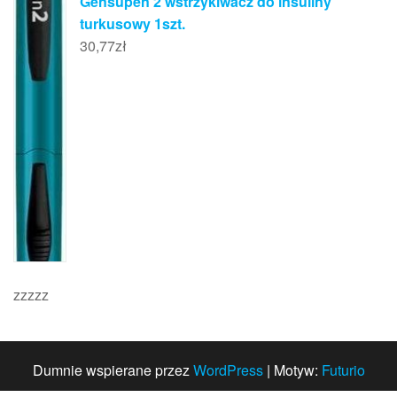
Gensupen 2 wstrzykiwacz do insuliny
turkusowy 1szt.
30,77
zł
zzzzz
Dumnie wspierane przez
WordPress
|
Motyw:
Futurio