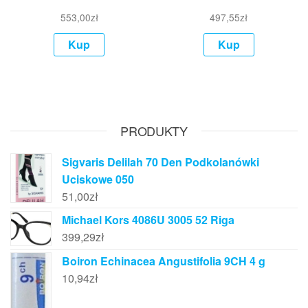
553,00
zł
497,55
zł
Kup
Kup
PRODUKTY
Sigvaris Delilah 70 Den Podkolanówki
Uciskowe 050
51,00
zł
Michael Kors 4086U 3005 52 Riga
399,29
zł
Boiron Echinacea Angustifolia 9CH 4 g
10,94
zł