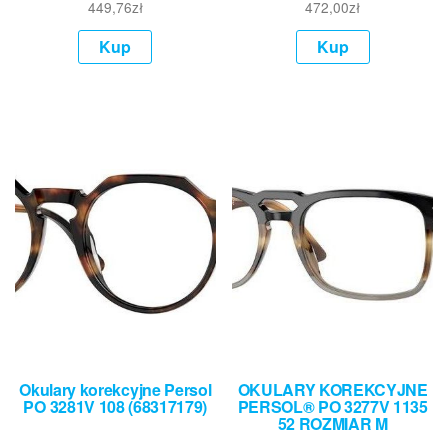
449,76
zł
472,00
zł
Kup
Kup
Okulary korekcyjne Persol
OKULARY KOREKCYJNE
PO 3281V 108 (68317179)
PERSOL® PO 3277V 1135
52 ROZMIAR M