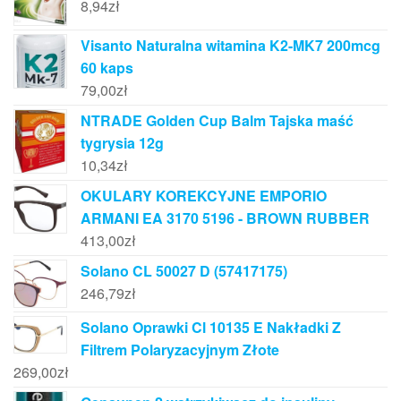
8,94
zł
Visanto Naturalna witamina K2-MK7 200mcg
60 kaps
79,00
zł
NTRADE Golden Cup Balm Tajska maść
tygrysia 12g
10,34
zł
OKULARY KOREKCYJNE EMPORIO
ARMANI EA 3170 5196 - BROWN RUBBER
413,00
zł
Solano CL 50027 D (57417175)
246,79
zł
Solano Oprawki Cl 10135 E Nakładki Z
Filtrem Polaryzacyjnym Złote
269,00
zł