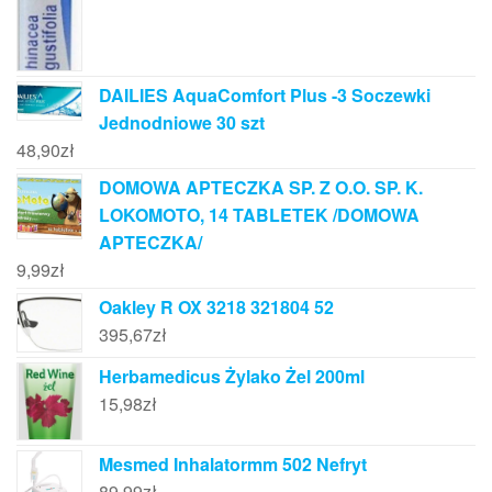
DAILIES AquaComfort Plus -3 Soczewki
Jednodniowe 30 szt
48,90
zł
DOMOWA APTECZKA SP. Z O.O. SP. K.
LOKOMOTO, 14 TABLETEK /DOMOWA
APTECZKA/
9,99
zł
Oakley R OX 3218 321804 52
395,67
zł
Herbamedicus Żylako Żel 200ml
15,98
zł
Mesmed Inhalatormm 502 Nefryt
89,99
zł