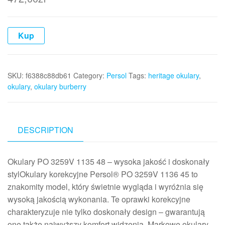
Kup
SKU:
f6388c88db61
Category:
Persol
Tags:
heritage okulary
,
okulary
,
okulary burberry
DESCRIPTION
Okulary PO 3259V 1135 48 – wysoka jakość i doskonały
stylOkulary korekcyjne Persol® PO 3259V 1136 45 to
znakomity model, który świetnie wygląda i wyróżnia się
wysoką jakością wykonania. Te oprawki korekcyjne
charakteryzuje nie tylko doskonały design – gwarantują
one także najwyższy komfort widzenia. Markowe okulary