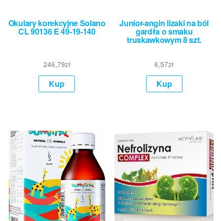
Okulary korekcyjne Solano
Junior-angin lizaki na ból
CL 90136 E 49-19-140
gardła o smaku
truskawkowym 8 szt.
246,79
zł
6,57
zł
Kup
Kup