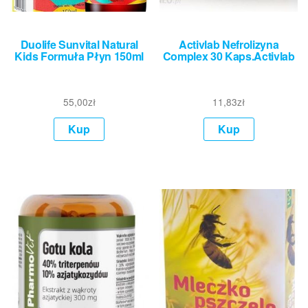
Duolife Sunvital Natural
Activlab Nefrolizyna
Kids Formuła Płyn 150ml
Complex 30 Kaps.Activlab
55,00
zł
11,83
zł
Kup
Kup