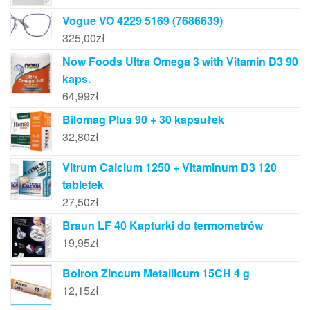
Vogue VO 4229 5169 (7686639)
325,00
zł
Now Foods Ultra Omega 3 with Vitamin D3 90
kaps.
64,99
zł
Bilomag Plus 90 + 30 kapsułek
32,80
zł
Vitrum Calcium 1250 + Vitaminum D3 120
tabletek
27,50
zł
Braun LF 40 Kapturki do termometrów
19,95
zł
Boiron Zincum Metallicum 15CH 4 g
12,15
zł