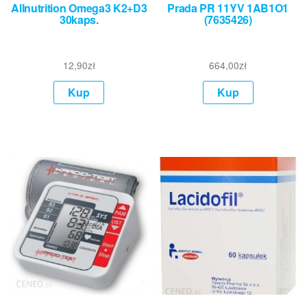
Allnutrition Omega3 K2+D3
Prada PR 11YV 1AB1O1
30kaps.
(7635426)
12,90
zł
664,00
zł
Kup
Kup