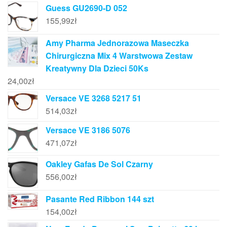
Guess GU2690-D 052
155,99
zł
Amy Pharma Jednorazowa Maseczka
Chirurgiczna Mix 4 Warstwowa Zestaw
Kreatywny Dla Dzieci 50Ks
24,00
zł
Versace VE 3268 5217 51
514,03
zł
Versace VE 3186 5076
471,07
zł
Oakley Gafas De Sol Czarny
556,00
zł
Pasante Red Ribbon 144 szt
154,00
zł