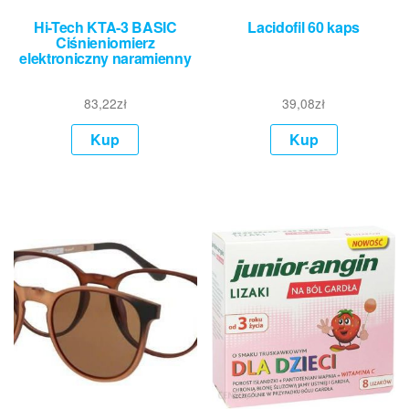
Hi-Tech KTA-3 BASIC
Lacidofil 60 kaps
Ciśnieniomierz
elektroniczny naramienny
83,22
zł
39,08
zł
Kup
Kup