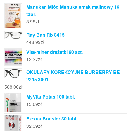
Manukan Miód Manuka smak malinowy 16
tabl.
8,98
zł
Ray Ban Rb 8415
448,99
zł
Vita-miner drażetki 60 szt.
12,37
zł
OKULARY KOREKCYJNE BURBERRY BE
2245 3001
588,00
zł
MyVita Potas 100 tabl.
13,69
zł
Flexus Booster 30 tabl.
32,39
zł