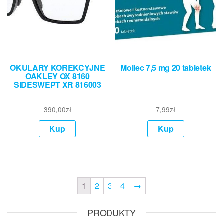
OKULARY KOREKCYJNE
Moilec 7,5 mg 20 tabletek
OAKLEY OX 8160
SIDESWEPT XR 816003
390,00
zł
7,99
zł
Kup
Kup
1
2
3
4
→
PRODUKTY