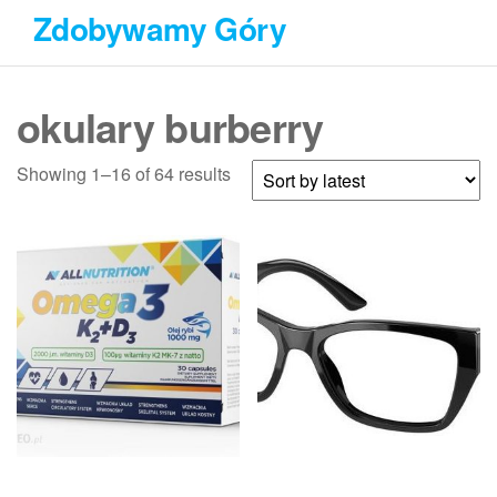
Przejdź
Zdobywamy Góry
do
treści
okulary burberry
Showing 1–16 of 64 results