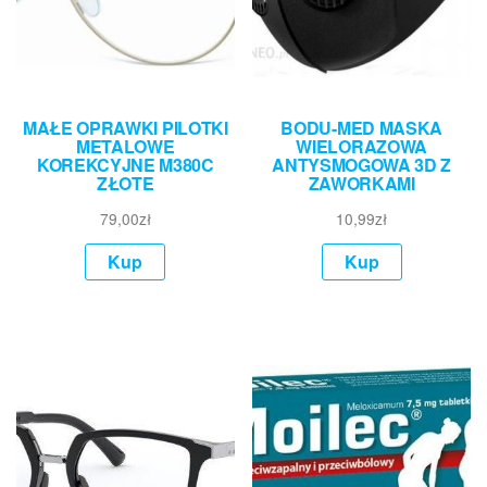
MAŁE OPRAWKI PILOTKI
BODU-MED MASKA
METALOWE
WIELORAZOWA
KOREKCYJNE M380C
ANTYSMOGOWA 3D Z
ZŁOTE
ZAWORKAMI
79,00
zł
10,99
zł
Kup
Kup