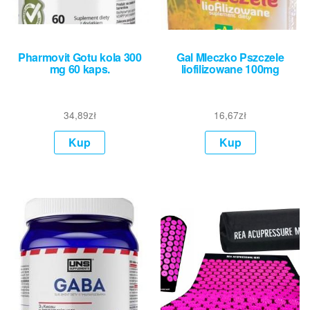
Pharmovit Gotu kola 300
Gal Mleczko Pszczele
mg 60 kaps.
liofilizowane 100mg
34,89
zł
16,67
zł
Kup
Kup