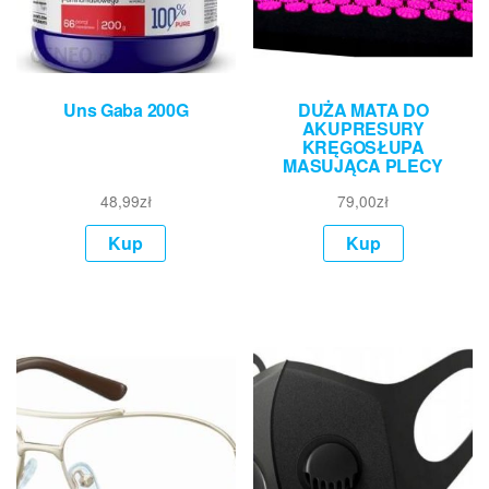
Uns Gaba 200G
DUŻA MATA DO
AKUPRESURY
KRĘGOSŁUPA
MASUJĄCA PLECY
48,99
zł
79,00
zł
Kup
Kup