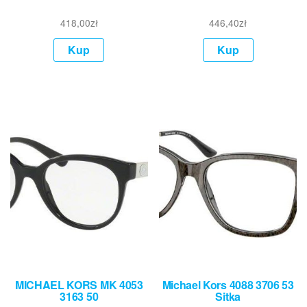
418,00
zł
446,40
zł
Kup
Kup
MICHAEL KORS MK 4053
Michael Kors 4088 3706 53
3163 50
Sitka