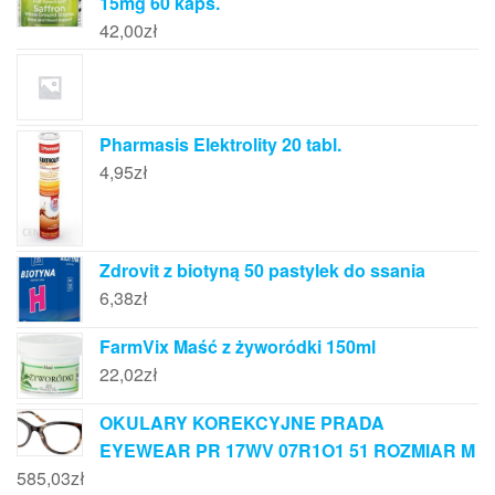
15mg 60 kaps.
42,00
zł
Pharmasis Elektrolity 20 tabl.
4,95
zł
Zdrovit z biotyną 50 pastylek do ssania
6,38
zł
FarmVix Maść z żyworódki 150ml
22,02
zł
OKULARY KOREKCYJNE PRADA
EYEWEAR PR 17WV 07R1O1 51 ROZMIAR M
585,03
zł