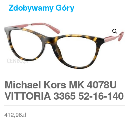
Przejdź
Zdobywamy Góry
do
treści
Michael Kors MK 4078U
VITTORIA 3365 52-16-140
412,96
zł