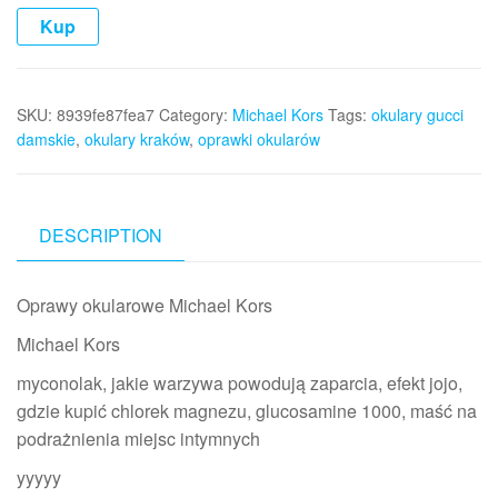
Kup
SKU:
8939fe87fea7
Category:
Michael Kors
Tags:
okulary gucci
damskie
,
okulary kraków
,
oprawki okularów
DESCRIPTION
Oprawy okularowe Michael Kors
Michael Kors
myconolak, jakie warzywa powodują zaparcia, efekt jojo,
gdzie kupić chlorek magnezu, glucosamine 1000, maść na
podrażnienia miejsc intymnych
yyyyy