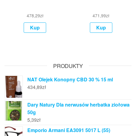
478,29
zł
471,99
zł
Kup
Kup
PRODUKTY
NAT Olejek Konopny CBD 30 % 15 ml
434,89
zł
Dary Natury Dla nerwusów herbatka ziołowa
50g
5,39
zł
Emporio Armani EA3091 5017 L (55)