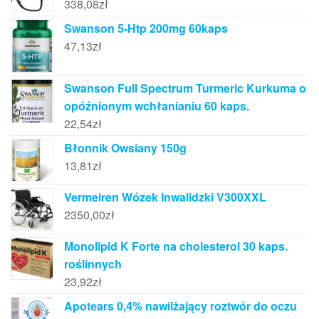
338,08
zł
Swanson 5-Htp 200mg 60kaps
47,13
zł
Swanson Full Spectrum Turmeric Kurkuma o
opóźnionym wchłanianiu 60 kaps.
22,54
zł
Błonnik Owsiany 150g
13,81
zł
Vermeiren Wózek Inwalidzki V300XXL
2350,00
zł
Monolipid K Forte na cholesterol 30 kaps.
roślinnych
23,92
zł
Apotears 0,4% nawilżający roztwór do oczu