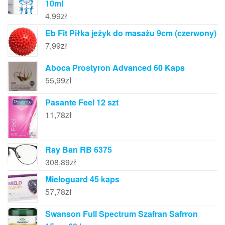
10ml
4,99
zł
Eb Fit Piłka jeżyk do masażu 9cm (czerwony)
7,99
zł
Aboca Prostyron Advanced 60 Kaps
55,99
zł
Pasante Feel 12 szt
11,78
zł
Ray Ban RB 6375
308,89
zł
Mieloguard 45 kaps
57,78
zł
Swanson Full Spectrum Szafran Safrron