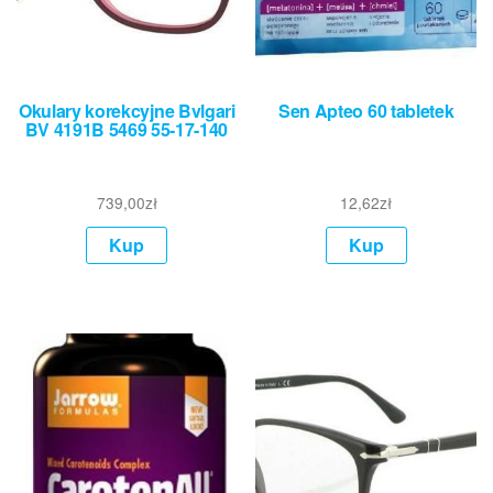
Okulary korekcyjne Bvlgari
Sen Apteo 60 tabletek
BV 4191B 5469 55-17-140
739,00
zł
12,62
zł
Kup
Kup