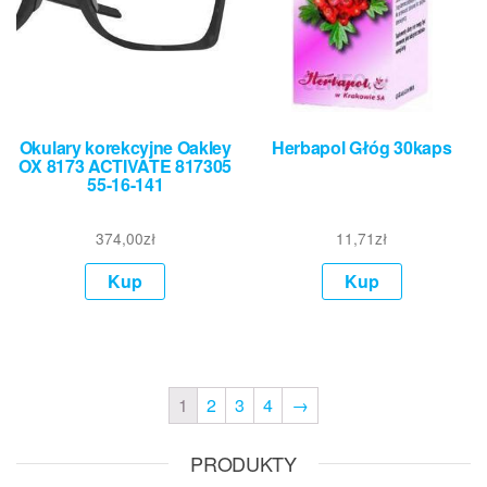
Okulary korekcyjne Oakley
Herbapol Głóg 30kaps
OX 8173 ACTIVATE 817305
55-16-141
374,00
zł
11,71
zł
Kup
Kup
1
2
3
4
→
PRODUKTY