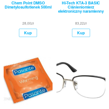
Chem Point DMSO
Hi-Tech KTA-3 BASIC
Dimetylosulfotlenek 500ml
Ciśnieniomierz
elektroniczny naramienny
28,00
zł
83,22
zł
Kup
Kup