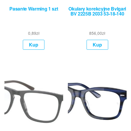
Pasante Warming 1 szt
Okulary korekcyjne Bvlgari
BV 2225B 2033 53-18-140
0,89
zł
856,00
zł
Kup
Kup