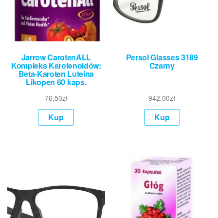
Jarrow CarotenALL
Persol Glasses 3189
Kompleks Karotenoidów:
Czarny
Beta-Karoten Luteina
Likopen 60 kaps.
76,50
zł
942,00
zł
Kup
Kup