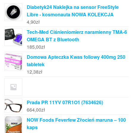
Diabetyk24 Naklejka na sensor FreeStyle
Libre - kosmonauta NOWA KOLEKCJA
4,90
zł
Tech-Med Ciśnieniomierz naramienny TMA-6
OMEGA BT z Bluetooth
185,00
zł
Domowa Apteczka Kwas foliowy 400mg 250
tabletek
12,38
zł
Prada PR 11YV 07R1O1 (7634626)
664,00
zł
NOW Foods Feverfew Złocień maruna – 100
kaps