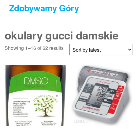
Przejdź
Zdobywamy Góry
do
treści
okulary gucci damskie
Showing 1–16 of 62 results