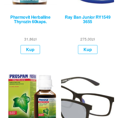
Pharmovit Herballine
Ray Ban Junior RY1549
Thyrozin 60kaps.
3655
31,86
zł
275,00
zł
Kup
Kup