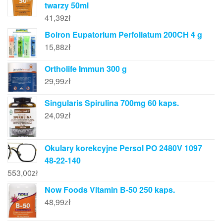
twarzy 50ml
41,39
zł
Boiron Eupatorium Perfoliatum 200CH 4 g
15,88
zł
Ortholife Immun 300 g
29,99
zł
Singularis Spirulina 700mg 60 kaps.
24,09
zł
Okulary korekcyjne Persol PO 2480V 1097
48-22-140
553,00
zł
Now Foods Vitamin B-50 250 kaps.
48,99
zł