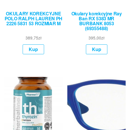
OKULARY KOREKCYJNE
Okulary korekcyjne Ray
POLO RALPH LAUREN PH
Ban RX 5383 MR
2226 5831 53 ROZMIAR M
BURBANK 8053
(69355488)
389,75
zł
395,00
zł
Kup
Kup