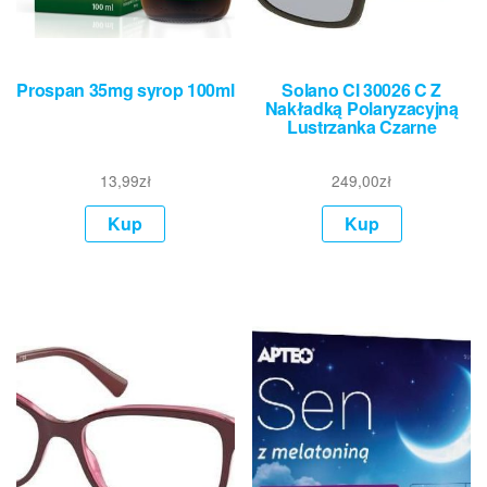
Prospan 35mg syrop 100ml
Solano Cl 30026 C Z
Nakładką Polaryzacyjną
Lustrzanka Czarne
13,99
zł
249,00
zł
Kup
Kup