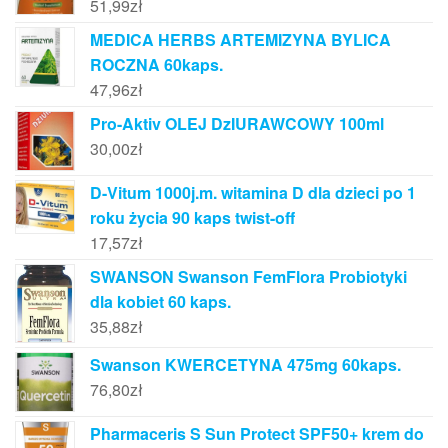
51,99
zł
MEDICA HERBS ARTEMIZYNA BYLICA
ROCZNA 60kaps.
47,96
zł
Pro-Aktiv OLEJ DzIURAWCOWY 100ml
30,00
zł
D-Vitum 1000j.m. witamina D dla dzieci po 1
roku życia 90 kaps twist-off
17,57
zł
SWANSON Swanson FemFlora Probiotyki
dla kobiet 60 kaps.
35,88
zł
Swanson KWERCETYNA 475mg 60kaps.
76,80
zł
Pharmaceris S Sun Protect SPF50+ krem do