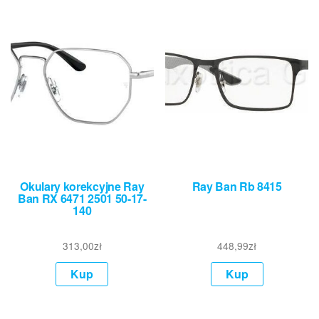
Okulary korekcyjne Ray
Ray Ban Rb 8415
Ban RX 6471 2501 50-17-
140
313,00
zł
448,99
zł
Kup
Kup