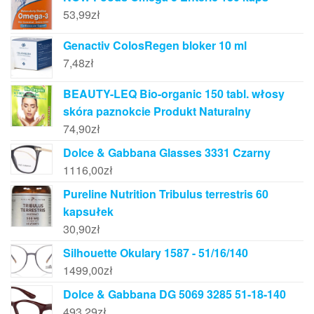
53,99
zł
Genactiv ColosRegen bloker 10 ml
7,48
zł
BEAUTY-LEQ Bio-organic 150 tabl. włosy
skóra paznokcie Produkt Naturalny
74,90
zł
Dolce & Gabbana Glasses 3331 Czarny
1116,00
zł
Pureline Nutrition Tribulus terrestris 60
kapsułek
30,90
zł
Silhouette Okulary 1587 - 51/16/140
1499,00
zł
Dolce & Gabbana DG 5069 3285 51-18-140
493,29
zł