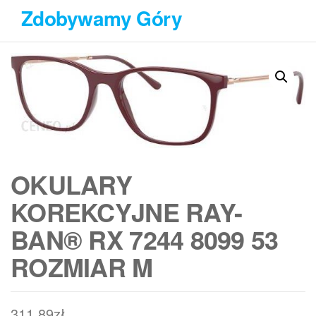
Przejdź
Zdobywamy Góry
do
treści
OKULARY
KOREKCYJNE RAY-
BAN® RX 7244 8099 53
ROZMIAR M
311,89
zł