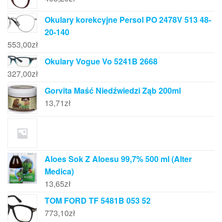
Okulary korekcyjne Persol PO 2478V 513 48-
20-140
553,00
zł
Okulary Vogue Vo 5241B 2668
327,00
zł
Gorvita Maść Niedźwiedzi Ząb 200ml
13,71
zł
Aloes Sok Z Aloesu 99,7% 500 ml (Alter
Medica)
13,65
zł
TOM FORD TF 5481B 053 52
773,10
zł