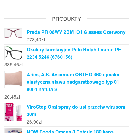
PRODUKTY
Prada PR 08WV 2BM1O1 Glasses Czerwony
778,40
zł
Okulary korekcyjne Polo Ralph Lauren PH
2234 5246 (6760156)
386,46
zł
Aries, A.S. Avicenum ORTHO 360 opaska
elastyczna stawu nadgarstkowego typ 01
8001 natura S
20,45
zł
ViroStop Oral spray do ust przeciw wirusom
30ml
26,90
zł
NOW Foods Omega 3 Enteric 180 kaps