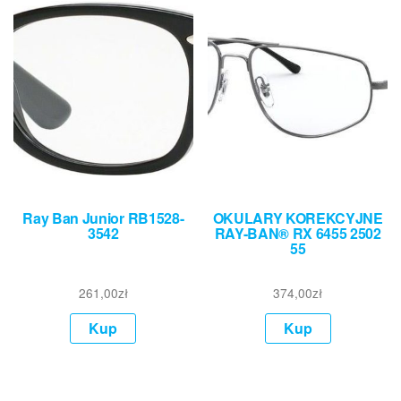
Ray Ban Junior RB1528-
OKULARY KOREKCYJNE
3542
RAY-BAN® RX 6455 2502
55
261,00
zł
374,00
zł
Kup
Kup