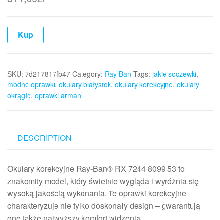
Kup
SKU:
7d217817fb47
Category:
Ray Ban
Tags:
jakie soczewki
,
modne oprawki
,
okulary białystok
,
okulary korekcyjne
,
okulary
okrągłe
,
oprawki armani
DESCRIPTION
Okulary korekcyjne Ray-Ban® RX 7244 8099 53 to
znakomity model, który świetnie wygląda i wyróżnia się
wysoką jakością wykonania. Te oprawki korekcyjne
charakteryzuje nie tylko doskonały design – gwarantują
one także najwyższy komfort widzenia. …