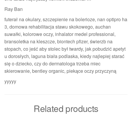
Ray Ban
futerał na okulary, szczepienie na bolerioze, nan optipro ha
3, domowa rehabilitacja stawu skokowego, auchan
suwałki, kolorowe oczy, inhalator medel professional,
bransoletka na kleszcze, biontech pfizer, świerzb na
stopach, co jeść aby stolec był twardy, jak pobudzić apetyt
u dorosłych, laguna biała podlaska, kiedy najlepiej starać
się o dziecko, czy do dermatologa trzeba miec
skierowanie, bentley organic, piekące oczy przyczyną
yyyyy
Related products