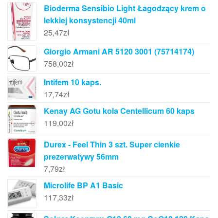
Bioderma Sensibio Light Łagodzący krem o
lekkiej konsystencji 40ml
25,47
zł
Giorgio Armani AR 5120 3001 (75714174)
758,00
zł
Intifem 10 kaps.
17,74
zł
Kenay AG Gotu kola Centellicum 60 kaps
119,00
zł
Durex - Feel Thin 3 szt. Super cienkie
prezerwatywy 56mm
7,79
zł
Microlife BP A1 Basic
117,33
zł