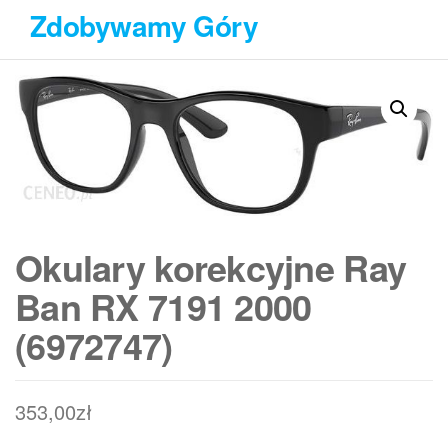
Przejdź
Zdobywamy Góry
do
treści
Okulary korekcyjne Ray
Ban RX 7191 2000
(6972747)
353,00
zł