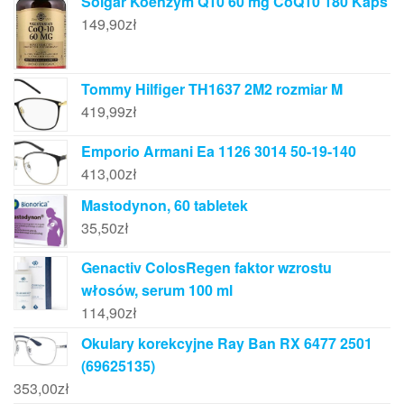
Solgar Koenzym Q10 60 mg CoQ10 180 Kaps
149,90
zł
Tommy Hilfiger TH1637 2M2 rozmiar M
419,99
zł
Emporio Armani Ea 1126 3014 50-19-140
413,00
zł
Mastodynon, 60 tabletek
35,50
zł
Genactiv ColosRegen faktor wzrostu
włosów, serum 100 ml
114,90
zł
Okulary korekcyjne Ray Ban RX 6477 2501
(69625135)
353,00
zł