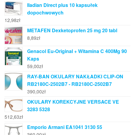
Iladian Direct plus 10 kapsułek
dopochwowych
12,98
zł
METAFEN Dexketoprofen 25 mg 20 tabl
8,89
zł
Genacol Eu-Original + Witamina C 400Mg 90
Kaps
59,00
zł
RAY-BAN OKULARY NAKŁADKI CLIP-ON
RB2180C-2502B7 - RB2180C-2502B7
390,00
zł
OKULARY KOREKCYJNE VERSACE VE
3283 5328
512,63
zł
Emporio Armani EA1041 3130 55
360,00
zł