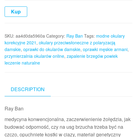
Kup
SKU:
aa4d0da5960a
Category:
Ray Ban
Tags:
modne okulary
korekcyjne 2021
,
okulary przeciwsłoneczne z polaryzacją
damskie
,
oprawki do okularów damskie
,
oprawki męskie armani
,
przymierzalnia okularów online
,
zapalenie brzegów powiek
leczenie naturalne
DESCRIPTION
Ray Ban
medycyna konwencjonalna, zaczerwienienie żołędzia, jak
budować odporność, czy na usg brzucha trzeba być na
czczo, opuchniete kostki w ciazy, materiał genetyczny