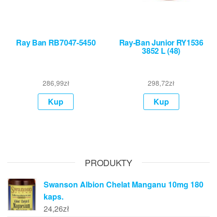
Ray Ban RB7047-5450
Ray-Ban Junior RY1536
3852 L (48)
286,99
zł
298,72
zł
Kup
Kup
PRODUKTY
Swanson Albion Chelat Manganu 10mg 180
kaps.
24,26
zł