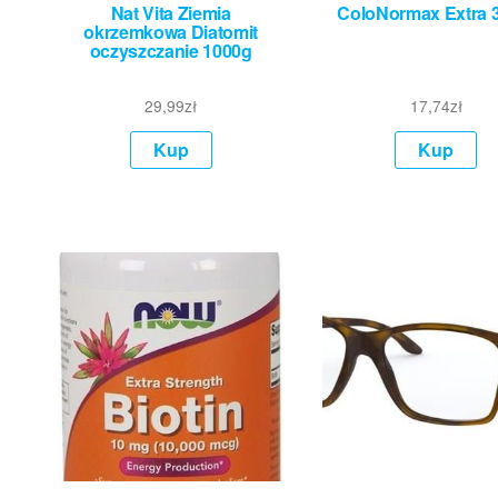
Nat Vita Ziemia
ColoNormax Extra 
okrzemkowa Diatomit
oczyszczanie 1000g
29,99
zł
17,74
zł
Kup
Kup