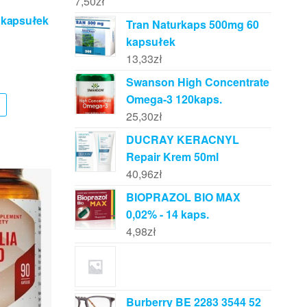
7,50
zł
0 kapsułek
Tran Naturkaps 500mg 60
kapsułek
13,33
zł
Swanson High Concentrate
Omega-3 120kaps.
25,30
zł
DUCRAY KERACNYL
Repair Krem 50ml
40,96
zł
BIOPRAZOL BIO MAX
0,02% - 14 kaps.
4,98
zł
Burberry BE 2283 3544 52