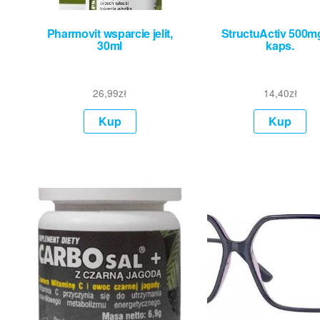
Pharmovit wsparcie jelit,
StructuActiv 500m
30ml
kaps.
26,99
zł
14,40
zł
Kup
Kup