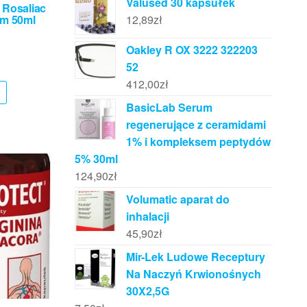
Valused 30 kapsułek
 Rosaliac
em 50ml
12,89
zł
Oakley R OX 3222 322203
52
412,00
zł
BasicLab Serum
regenerujące z ceramidami
1% i kompleksem peptydów
5% 30ml
124,90
zł
Volumatic aparat do
inhalacji
45,90
zł
Mir-Lek Ludowe Receptury
Na Naczyń Krwionośnych
30X2,5G