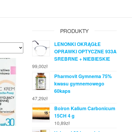
PRODUKTY
LENONKI OKRĄGŁE
OPRAWKI OPTYCZNE 933A
SREBRNE + NIEBIESKIE
99,00
zł
Pharmovit Gymnema 75%
kwasu gymnemowego
60kaps
47,29
zł
Boiron Kalium Carbonicum
15CH 4 g
10,89
zł