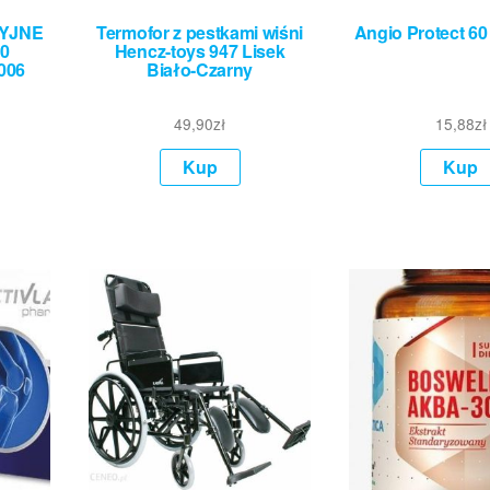
YJNE
Termofor z pestkami wiśni
Angio Protect 6
0
Hencz-toys 947 Lisek
006
Biało-Czarny
49,90
zł
15,88
zł
Kup
Kup