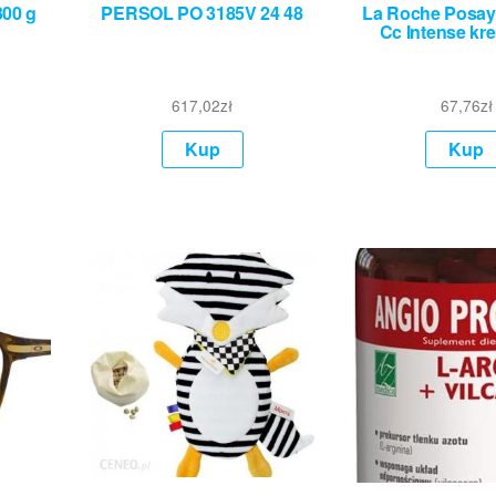
300 g
PERSOL PO 3185V 24 48
La Roche Posay
Cc Intense kr
617,02
zł
67,76
zł
Kup
Kup