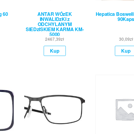
g 60
ANTAR WÓzEK
Hepatica Boswell
INWALIDzKI z
90Kap
ODCHYLANYM
SIEDzISKIEM KARMA KM-
5000
2467,39
zł
30,09
zł
Kup
Kup