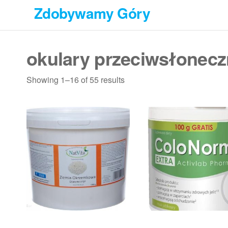
Przejdź
Zdobywamy Góry
do
treści
okulary przeciwsłonec
Showing 1–16 of 55 results