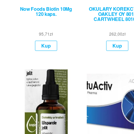
Now Foods Biotin 10Mg
OKULARY KOREKC
120 kaps.
OAKLEY OY 801
CARTWHEEL 801
95,71
zł
262,00
zł
Kup
Kup