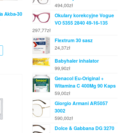
494,00
zł
ia Akba-30
Okulary korekcyjne Vogue
s
VO 5355 2840 49-16-135
297,77
zł
Flextrum 30 sasz
24,37
zł
Babyhaler inhalator
99,90
zł
Genacol Eu-Original +
Witamina C 400Mg 90 Kaps
59,00
zł
Giorgio Armani AR5057
3002
590,00
zł
Dolce & Gabbana DG 3270