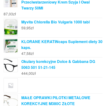
Przeciwstarzeniowy Krem Szyja I Owal
Twarzy 50Ml
87,03
zł
Myvita Chlorella Bio Vulgaris 1000 tabl
59,95
zł
KLORANE KERATINcaps Suplement diety 30
kaps.
47,58
zł
Okulary korekcyjne Dolce & Gabbana DG
5063 501 51-21-145
444,00
zł
MAŁE OPRAWKI PILOTKI METALOWE
KOREKCYJNE M380C ZŁOTE