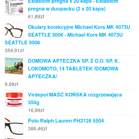
Estabiom pregna x 20 kaps - Estabiom
pregna w duopacku (2 x 20 kaps)
61,89
zł
Okulary korekcyjne Michael Kors MK 4073U
SEATTLE 3006 - Michael Kors MK 4073U
SEATTLE 3006
354,91
zł
DOMOWA APTECZKA SP. Z O.O. SP. K.
LOKOMOTO, 14 TABLETEK /DOMOWA
APTECZKA/
9,99
zł
Virdepol MAŚĆ KOŃSKA rozgrzewająca
350g
16,99
zł
Polo Ralph Lauren PH2126 5504
386,46
zł