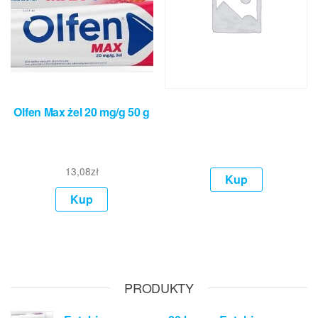
Olfen Max żel 20 mg/g 50 g
13,08
zł
Kup
Kup
PRODUKTY