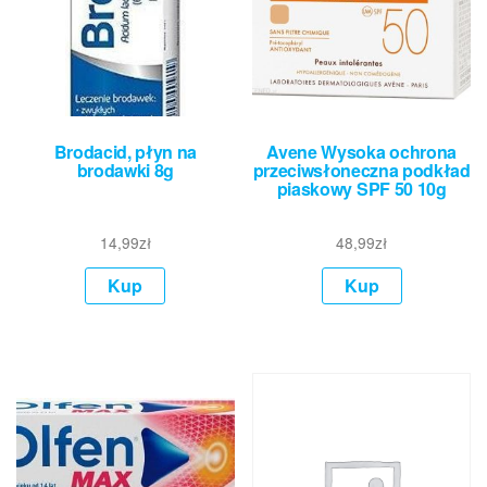
Brodacid, płyn na
Avene Wysoka ochrona
brodawki 8g
przeciwsłoneczna podkład
piaskowy SPF 50 10g
14,99
zł
48,99
zł
Kup
Kup