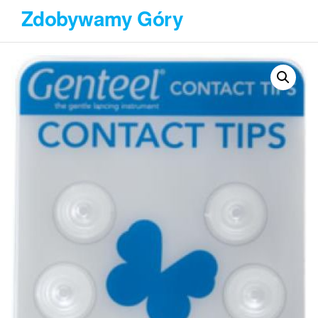
Przejdź
Zdobywamy Góry
do
treści