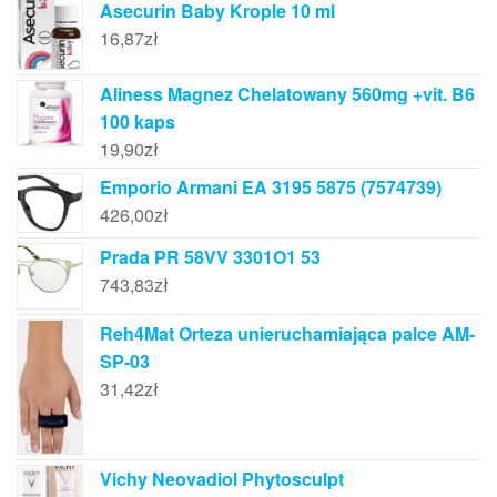
Asecurin Baby Krople 10 ml
16,87
zł
Aliness Magnez Chelatowany 560mg +vit. B6
100 kaps
19,90
zł
Emporio Armani EA 3195 5875 (7574739)
426,00
zł
Prada PR 58VV 3301O1 53
743,83
zł
Reh4Mat Orteza unieruchamiająca palce AM-
SP-03
31,42
zł
Vichy Neovadiol Phytosculpt