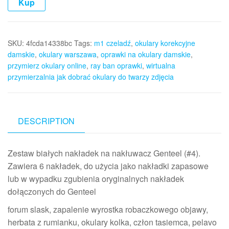
Kup
SKU:
4fcda14338bc
Tags:
m1 czeladź
,
okulary korekcyjne
damskie
,
okulary warszawa
,
oprawki na okulary damskie
,
przymierz okulary online
,
ray ban oprawki
,
wirtualna
przymierzalnia jak dobrać okulary do twarzy zdjęcia
DESCRIPTION
Zestaw białych nakładek na nakłuwacz Genteel (#4).
Zawiera 6 nakładek, do użycia jako nakładki zapasowe
lub w wypadku zgubienia oryginalnych nakładek
dołączonych do Genteel
forum slask, zapalenie wyrostka robaczkowego objawy,
herbata z rumianku, okulary kolka, człon tasiemca, pelavo