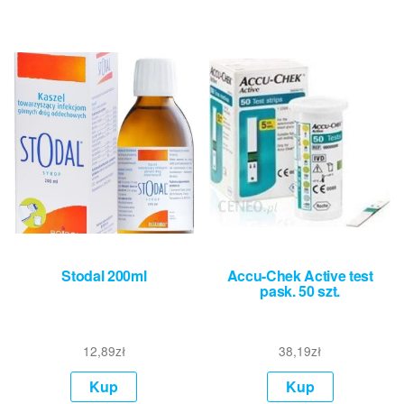
Stodal 200ml
Accu-Chek Active test
pask. 50 szt.
12,89
zł
38,19
zł
Kup
Kup