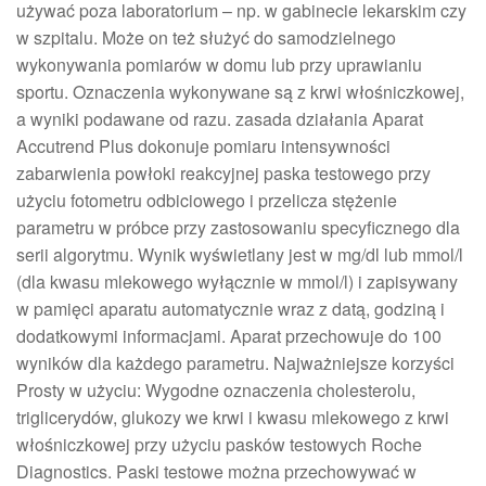
używać poza laboratorium – np. w gabinecie lekarskim czy
w szpitalu. Może on też służyć do samodzielnego
wykonywania pomiarów w domu lub przy uprawianiu
sportu. Oznaczenia wykonywane są z krwi włośniczkowej,
a wyniki podawane od razu. zasada działania Aparat
Accutrend Plus dokonuje pomiaru intensywności
zabarwienia powłoki reakcyjnej paska testowego przy
użyciu fotometru odbiciowego i przelicza stężenie
parametru w próbce przy zastosowaniu specyficznego dla
serii algorytmu. Wynik wyświetlany jest w mg/dl lub mmol/l
(dla kwasu mlekowego wyłącznie w mmol/l) i zapisywany
w pamięci aparatu automatycznie wraz z datą, godziną i
dodatkowymi informacjami. Aparat przechowuje do 100
wyników dla każdego parametru. Najważniejsze korzyści
Prosty w użyciu: Wygodne oznaczenia cholesterolu,
triglicerydów, glukozy we krwi i kwasu mlekowego z krwi
włośniczkowej przy użyciu pasków testowych Roche
Diagnostics. Paski testowe można przechowywać w