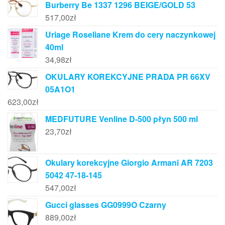
Burberry Be 1337 1296 BEIGE/GOLD 53
517,00
zł
Uriage Roseliane Krem do cery naczynkowej
40ml
34,98
zł
OKULARY KOREKCYJNE PRADA PR 66XV
05A1O1
623,00
zł
MEDFUTURE Venline D-500 płyn 500 ml
23,70
zł
Okulary korekcyjne Giorgio Armani AR 7203
5042 47-18-145
547,00
zł
Gucci glasses GG0999O Czarny
889,00
zł