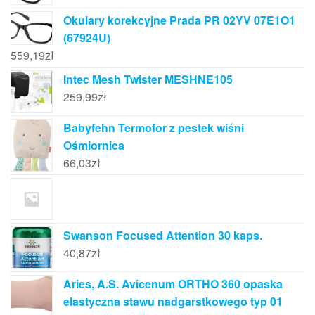
Okulary korekcyjne Prada PR 02YV 07E1O1
(67924U)
559,19
zł
Intec Mesh Twister MESHNE105
259,99
zł
Babyfehn Termofor z pestek wiśni
Ośmiornica
66,03
zł
Swanson Focused Attention 30 kaps.
40,87
zł
Aries, A.S. Avicenum ORTHO 360 opaska
elastyczna stawu nadgarstkowego typ 01