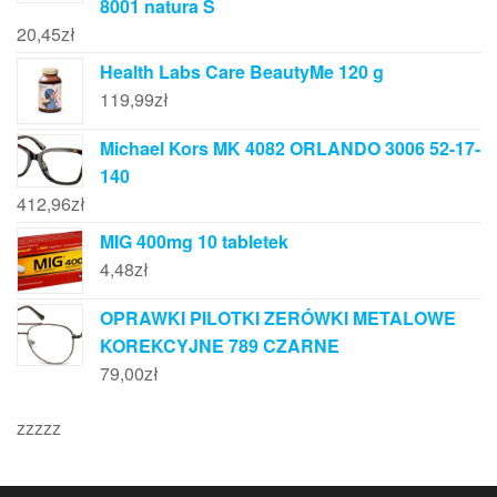
8001 natura S
20,45
zł
Health Labs Care BeautyMe 120 g
119,99
zł
Michael Kors MK 4082 ORLANDO 3006 52-17-
140
412,96
zł
MIG 400mg 10 tabletek
4,48
zł
OPRAWKI PILOTKI ZERÓWKI METALOWE
KOREKCYJNE 789 CZARNE
79,00
zł
zzzzz