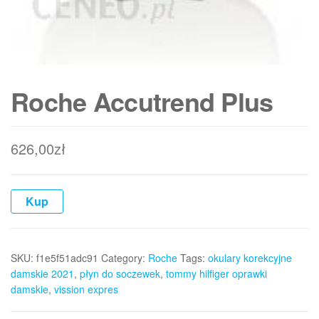
Roche Accutrend Plus
626,00
zł
Kup
SKU:
f1e5f51adc91
Category:
Roche
Tags:
okulary korekcyjne
damskie 2021
,
płyn do soczewek
,
tommy hilfiger oprawki
damskie
,
vission expres