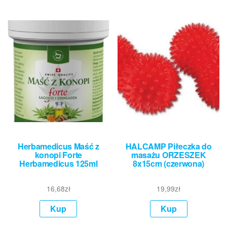
Herbamedicus Maść z
HALCAMP Piłeczka do
konopi Forte
masażu ORZESZEK
Herbamedicus 125ml
8x15cm (czerwona)
16,68
zł
19,99
zł
Kup
Kup