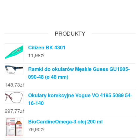
PRODUKTY
Citizen BK 4301
11,98
zł
Ramki do okularów Męskie Guess GU1905-
090-48 (ø 48 mm)
148,73
zł
Okulary korekcyjne Vogue VO 4195 5089 54-
16-140
297,77
zł
BioCardineOmega-3 olej 200 ml
79,90
zł