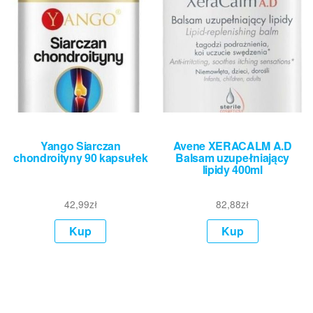
Yango Siarczan
Avene XERACALM A.D
chondroityny 90 kapsułek
Balsam uzupełniający
lipidy 400ml
42,99
zł
82,88
zł
Kup
Kup