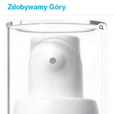
Przejdź
Zdobywamy Góry
do
treści