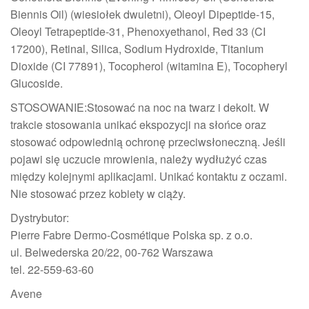
Biennis Oil) (wiesiołek dwuletni), Oleoyl Dipeptide-15,
Oleoyl Tetrapeptide-31, Phenoxyethanol, Red 33 (CI
17200), Retinal, Silica, Sodium Hydroxide, Titanium
Dioxide (CI 77891), Tocopherol (witamina E), Tocopheryl
Glucoside.
STOSOWANIE:Stosować na noc na twarz i dekolt. W
trakcie stosowania unikać ekspozycji na słońce oraz
stosować odpowiednią ochronę przeciwsłoneczną. Jeśli
pojawi się uczucie mrowienia, należy wydłużyć czas
między kolejnymi aplikacjami. Unikać kontaktu z oczami.
Nie stosować przez kobiety w ciąży.
Dystrybutor:
Pierre Fabre Dermo-Cosmétique Polska sp. z o.o.
ul. Belwederska 20/22, 00-762 Warszawa
tel. 22-559-63-60
Avene