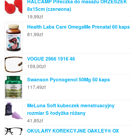
HALCAMP Piłeczka do masażu ORZESZEK
8x15cm (czerwona)
19,99
zł
Health Labs Care OmegaMe Prenatal 60 kaps
81,99
zł
VOGUE 2966 1916 46
159,00
zł
Swanson Pycnogenol 50Mg 50 kaps
117,49
zł
MeLuna Soft kubeczek menstruacyjny
rozmiar S łodyżka różany
41,85
zł
OKULARY KOREKCYJNE OAKLEY® OX