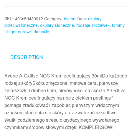
SKU:
496c5d430912
Category:
Avene
Tags:
okulary
przeciwsłoneczne
,
okulary słoneczne
,
rodzaje soczewek
,
tommy
hilfiger oprawki damskie
DESCRIPTION
Avene A-Oxitive NOC Krem peelingujący 30mlDo każdego
rodzaju skórySkóra zmęczona, matowa cera, pierwsze
zmarszczki i drobne linie, nierówności na skórze.A-Oxitive
NOC Krem peelingujący na noc z efektem peelingu*
pomaga zredukować i zapobiec pierwszym widocznym
oznakom starzenia się skóry oraz zwalczać szkodliwe
skutki codziennego stresu oksydacyjnego wywołanego
czynnikami środowiskowymi dzięki KOMPLEKSOWI