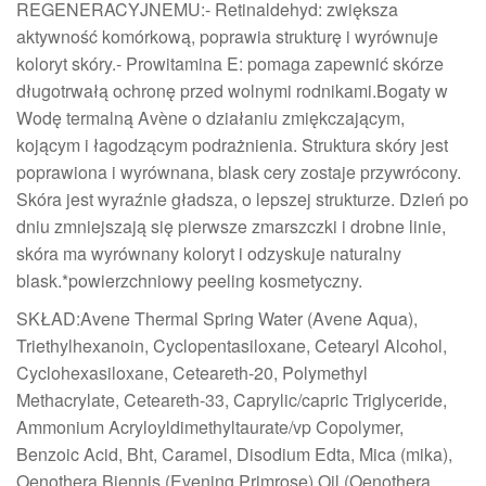
REGENERACYJNEMU:- Retinaldehyd: zwiększa
aktywność komórkową, poprawia strukturę i wyrównuje
koloryt skóry.- Prowitamina E: pomaga zapewnić skórze
długotrwałą ochronę przed wolnymi rodnikami.Bogaty w
Wodę termalną Avène o działaniu zmiękczającym,
kojącym i łagodzącym podrażnienia. Struktura skóry jest
poprawiona i wyrównana, blask cery zostaje przywrócony.
Skóra jest wyraźnie gładsza, o lepszej strukturze. Dzień po
dniu zmniejszają się pierwsze zmarszczki i drobne linie,
skóra ma wyrównany koloryt i odzyskuje naturalny
blask.*powierzchniowy peeling kosmetyczny.
SKŁAD:Avene Thermal Spring Water (Avene Aqua),
Triethylhexanoin, Cyclopentasiloxane, Cetearyl Alcohol,
Cyclohexasiloxane, Ceteareth-20, Polymethyl
Methacrylate, Ceteareth-33, Caprylic/capric Triglyceride,
Ammonium Acryloyldimethyltaurate/vp Copolymer,
Benzoic Acid, Bht, Caramel, Disodium Edta, Mica (mika),
Oenothera Biennis (Evening Primrose) Oil (Oenothera