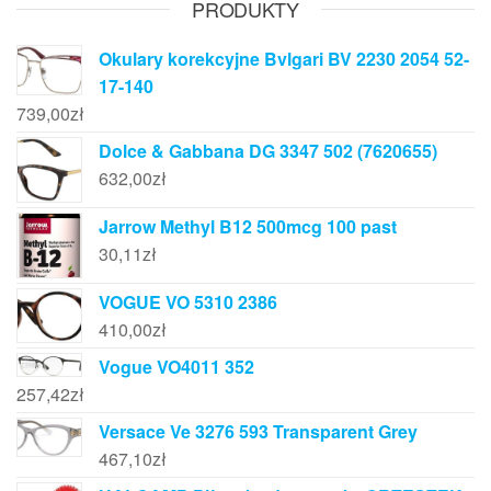
PRODUKTY
Okulary korekcyjne Bvlgari BV 2230 2054 52-
17-140
739,00
zł
Dolce & Gabbana DG 3347 502 (7620655)
632,00
zł
Jarrow Methyl B12 500mcg 100 past
30,11
zł
VOGUE VO 5310 2386
410,00
zł
Vogue VO4011 352
257,42
zł
Versace Ve 3276 593 Transparent Grey
467,10
zł