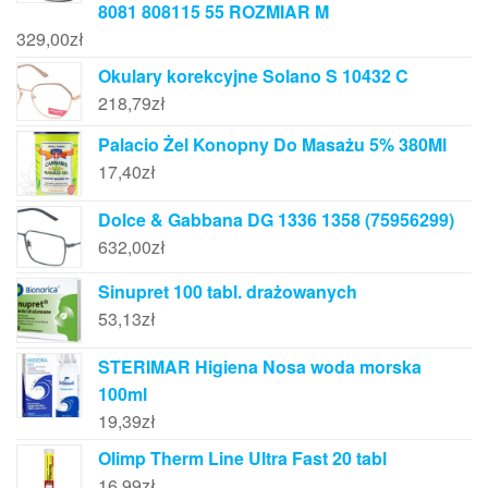
8081 808115 55 ROZMIAR M
329,00
zł
Okulary korekcyjne Solano S 10432 C
218,79
zł
Palacio Żel Konopny Do Masażu 5% 380Ml
17,40
zł
Dolce & Gabbana DG 1336 1358 (75956299)
632,00
zł
Sinupret 100 tabl. drażowanych
53,13
zł
STERIMAR Higiena Nosa woda morska
100ml
19,39
zł
Olimp Therm Line Ultra Fast 20 tabl
16,99
zł