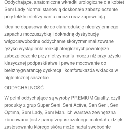
Oddychające, anatomiczne wkładki urologiczne dla kobiet
Seni Lady Normal stanowią doskonałe zabezpieczenie
przy lekkim nietrzymaniu moczu oraz zapewniają:
idealne dopasowanie do ciałaredukcję nieprzyjemnego
zapachu moczuszybką i dokładną dystrybucję
wilgociswobodne oddychanie skóryzminimalizowane
ryzyko wystąpienia reakcji alergicznychpewniejsze
zabezpieczenie przy nietrzymaniu moczu niż przy użyciu
klasycznej podpaskiłatwe i pewne mocowanie do
bieliznygwarancję dyskrecji i komfortukażda wkładka w
higienicznej saszetce
ODDYCHALNOŚĆ
W pełni oddychające są wyroby PREMIUM Quality, czyli
produkty z grup Super Seni, Seni Active, San Seni, Seni
Optima, Seni Lady, Seni Man. Ich warstwa zewnętrzna
zbudowana jest z paroprzepuszczalnego materiału, dzięki
zastosowaniu którego skóra może nadal swobodnie