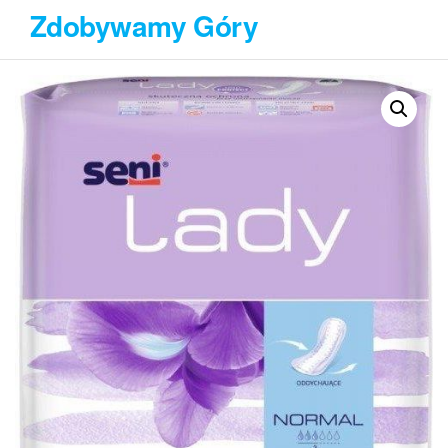
Przejdź
Zdobywamy Góry
do
treści