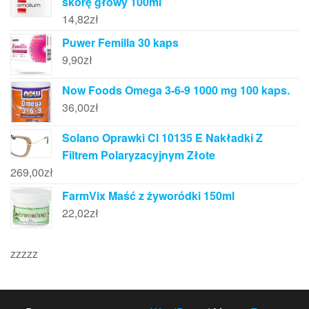
skórę głowy 100ml
14,82
zł
Puwer Femilla 30 kaps
9,90
zł
Now Foods Omega 3-6-9 1000 mg 100 kaps.
36,00
zł
Solano Oprawki Cl 10135 E Nakładki Z
Filtrem Polaryzacyjnym Złote
269,00
zł
FarmVix Maść z żyworódki 150ml
22,02
zł
zzzzz