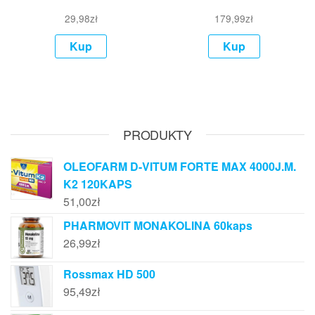
29,98
zł
179,99
zł
Kup
Kup
PRODUKTY
OLEOFARM D-VITUM FORTE MAX 4000J.M.
K2 120KAPS
51,00
zł
PHARMOVIT MONAKOLINA 60kaps
26,99
zł
Rossmax HD 500
95,49
zł