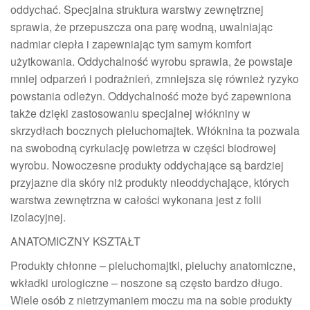
oddychać. Specjalna struktura warstwy zewnętrznej
sprawia, że przepuszcza ona parę wodną, uwalniając
nadmiar ciepła i zapewniając tym samym komfort
użytkowania. Oddychalność wyrobu sprawia, że powstaje
mniej odparzeń i podrażnień, zmniejsza się również ryzyko
powstania odleżyn. Oddychalność może być zapewniona
także dzięki zastosowaniu specjalnej włókniny w
skrzydłach bocznych pieluchomajtek. Włóknina ta pozwala
na swobodną cyrkulację powietrza w części biodrowej
wyrobu. Nowoczesne produkty oddychające są bardziej
przyjazne dla skóry niż produkty nieoddychające, których
warstwa zewnętrzna w całości wykonana jest z folii
izolacyjnej.
ANATOMICZNY KSZTAŁT
Produkty chłonne – pieluchomajtki, pieluchy anatomiczne,
wkładki urologiczne – noszone są często bardzo długo.
Wiele osób z nietrzymaniem moczu ma na sobie produkty