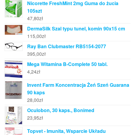
Nicorette FreshMint 2mg Guma do żucia
105szt
47,80
zł
DermaSilk Szal typu tunel, komin 90x15 cm
115,00
zł
Ray Ban Clubmaster RB5154-2077
395,00
zł
Mega Witamina B-Complete 50 tabl.
4,24
zł
Invent Farm Koncentracja Żeń Szeń Guarana
90 kaps
28,00
zł
Oculobon, 30 kaps., Bonimed
23,95
zł
Topvet - Imunita, Wsparcie Układu