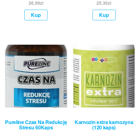
26,99
zł
25,30
zł
Kup
Kup
Pureline Czas Na Redukcję
Karnozin extra karnozyna
Stresu 60Kaps
(120 kaps)