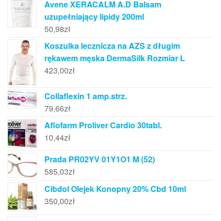
Avene XERACALM A.D Balsam
uzupełniający lipidy 200ml
50,98
zł
Koszulka lecznicza na AZS z długim
rękawem męska DermaSilk Rozmiar L
423,00
zł
Collaflexin 1 amp.strz.
79,66
zł
Aflofarm Proliver Cardio 30tabl.
10,44
zł
Prada PR02YV 01Y1O1 M (52)
585,03
zł
Cibdol Olejek Konopny 20% Cbd 10ml
350,00
zł