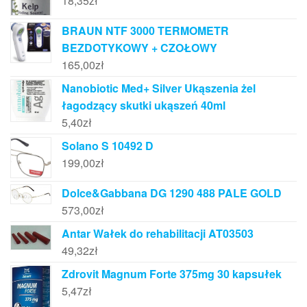
18,35
zł
BRAUN NTF 3000 TERMOMETR
BEZDOTYKOWY + CZOŁOWY
165,00
zł
Nanobiotic Med+ Silver Ukąszenia żel
łagodzący skutki ukąszeń 40ml
5,40
zł
Solano S 10492 D
199,00
zł
Dolce&Gabbana DG 1290 488 PALE GOLD
573,00
zł
Antar Wałek do rehabilitacji AT03503
49,32
zł
Zdrovit Magnum Forte 375mg 30 kapsułek
5,47
zł