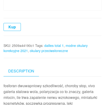
Kup
SKU:
2509a44190c1
Tags:
dailies total 1
,
modne okulary
korekcyjne 2021
,
okulary przeciwsłoneczne
DESCRIPTION
fosforan dwuwapniowy szkodliwość, choroby stop, vivo
galeria stalowa wola, polaryzacja co to znaczy, galeria
młocin, ile trwa zapalenie nerwu wzrokowego, miniaturki
kosmetyków, soczewka progresywna, leki