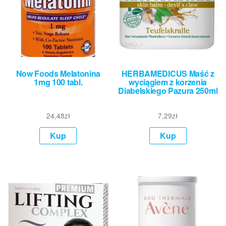
Now Foods Melatonina
HERBAMEDICUS Maść z
1mg 100 tabl.
wyciągiem z korzenia
Diabelskiego Pazura 250ml
24,48
zł
7,29
zł
Kup
Kup