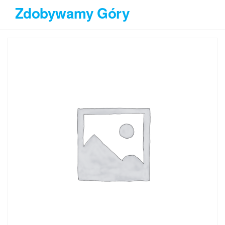
Przejdź
Zdobywamy Góry
do
treści