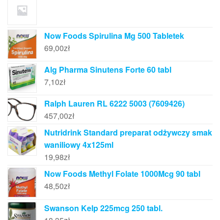
Now Foods Spirulina Mg 500 Tabletek
69,00
zł
Alg Pharma Sinutens Forte 60 tabl
7,10
zł
Ralph Lauren RL 6222 5003 (7609426)
457,00
zł
Nutridrink Standard preparat odżywczy smak
waniliowy 4x125ml
19,98
zł
Now Foods Methyl Folate 1000Mcg 90 tabl
48,50
zł
Swanson Kelp 225mcg 250 tabl.