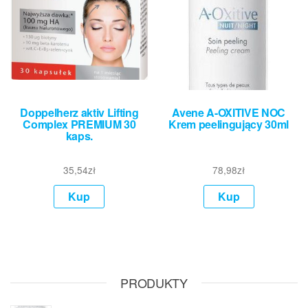
Doppelherz aktiv Lifting
Avene A-OXITIVE NOC
Complex PREMIUM 30
Krem peelingujący 30ml
kaps.
35,54
zł
78,98
zł
Kup
Kup
PRODUKTY