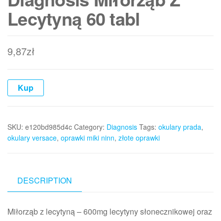
Lecytyną 60 tabl
9,87
zł
Kup
SKU:
e120bd985d4c
Category:
Diagnosis
Tags:
okulary prada
,
okulary versace
,
oprawki miki ninn
,
złote oprawki
DESCRIPTION
Miłorząb z lecytyną – 600mg lecytyny słonecznikowej oraz