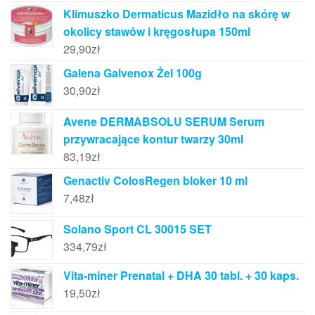
Klimuszko Dermaticus Mazidło na skórę w
okolicy stawów i kręgosłupa 150ml
29,90
zł
Galena Galvenox Żel 100g
30,90
zł
Avene DERMABSOLU SERUM Serum
przywracające kontur twarzy 30ml
83,19
zł
Genactiv ColosRegen bloker 10 ml
7,48
zł
Solano Sport CL 30015 SET
334,79
zł
Vita-miner Prenatal + DHA 30 tabl. + 30 kaps.
19,50
zł