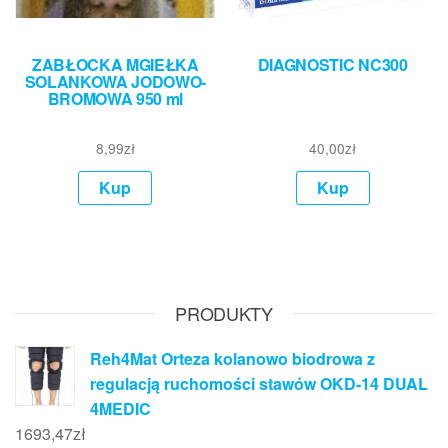
ZABŁOCKA MGIEŁKA
DIAGNOSTIC NC300
SOLANKOWA JODOWO-
BROMOWA 950 ml
8,99
zł
40,00
zł
Kup
Kup
PRODUKTY
Reh4Mat Orteza kolanowo biodrowa z
regulacją ruchomości stawów OKD-14 DUAL
4MEDIC
1693,47
zł