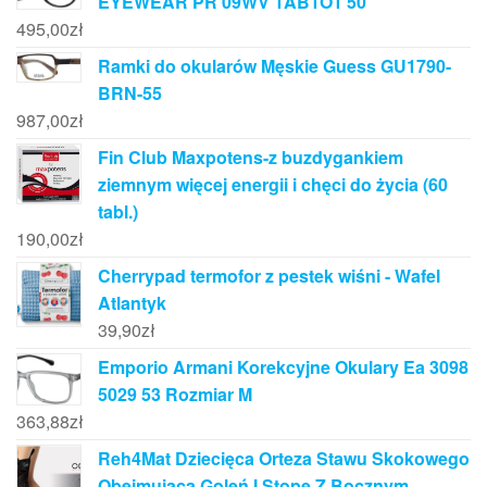
EYEWEAR PR 09WV 1AB1O1 50
495,00
zł
Ramki do okularów Męskie Guess GU1790-
BRN-55
987,00
zł
Fin Club Maxpotens-z buzdygankiem
ziemnym więcej energii i chęci do życia (60
tabl.)
190,00
zł
Cherrypad termofor z pestek wiśni - Wafel
Atlantyk
39,90
zł
Emporio Armani Korekcyjne Okulary Ea 3098
5029 53 Rozmiar M
363,88
zł
Reh4Mat Dziecięca Orteza Stawu Skokowego
Obejmująca Goleń I Stopę Z Bocznym