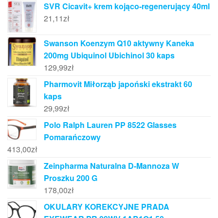
SVR Cicavit+ krem kojąco-regenerujący 40ml
21,11
zł
Swanson Koenzym Q10 aktywny Kaneka
200mg Ubiquinol Ubichinol 30 kaps
129,99
zł
Pharmovit Miłorząb japoński ekstrakt 60
kaps
29,99
zł
Polo Ralph Lauren PP 8522 Glasses
Pomarańczowy
413,00
zł
Zeinpharma Naturalna D-Mannoza W
Proszku 200 G
178,00
zł
OKULARY KOREKCYJNE PRADA