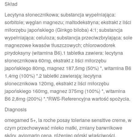
Skład
Lecytyna słonecznikowa; substancja wypełniająca:
sorbitole; węglan magnezu; maltodekstryna; ekstrakt z liści
miłorzębu japońskiego (Ginkgo biloba) 4:1; substancja
wypełniająca: celuloza; substancja przeciwzbrylająca: sole
magnezowe kwasów tłuszczowych; chlorowodorek
pirydoksyny (witamina B6).1 tabletka zawiera: lecytyna
słonecznikowa 60mg, ekstrakt z liści miłorzębu
japońskiego 80mg, magnez 187,5mg (50%) *, witamina B6
1,4mg (100%) *.2 tabletki zawierają: lecytyna
słonecznikowa 120mg, ekstrakt z liści miłorzębu
japońskiego 160mg, magnez 375mg (100%) *, witamina
B6 2,8mg (200%) *.*RWS-Referencyjna wartość spożycia.
Diagnosis
omegamed 5+, la roche posay toleriane sensitive creme, w
czym przechowywać mleko matki, zmiany barwnikowe
skóry, aviomarin cena, różeniec górski właściwości,