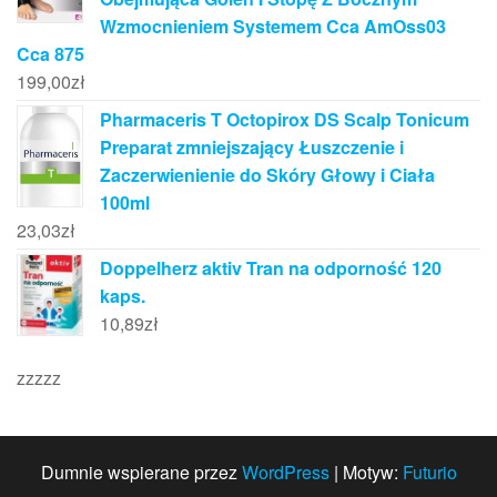
Wzmocnieniem Systemem Cca AmOss03
Cca 875
199,00
zł
Pharmaceris T Octopirox DS Scalp Tonicum
Preparat zmniejszający Łuszczenie i
Zaczerwienienie do Skóry Głowy i Ciała
100ml
23,03
zł
Doppelherz aktiv Tran na odporność 120
kaps.
10,89
zł
zzzzz
Dumnie wspierane przez
WordPress
|
Motyw:
Futurio