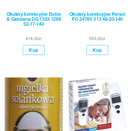
Okulary korekcyjne Dolce
Okulary korekcyjne Persol
& Gabbana DG 1333 1298
PO 2478V 513 48-20-140
52-17-140
618,00
zł
553,00
zł
Kup
Kup