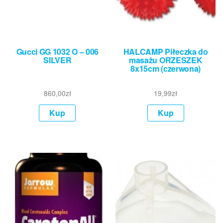
Gucci GG 1032 O – 006
HALCAMP Piłeczka do
SILVER
masażu ORZESZEK
8x15cm (czerwona)
860,00
zł
19,99
zł
Kup
Kup