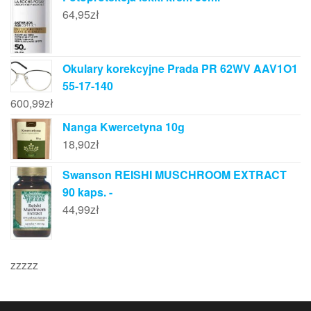
64,95
zł
Okulary korekcyjne Prada PR 62WV AAV1O1
55-17-140
600,99
zł
Nanga Kwercetyna 10g
18,90
zł
Swanson REISHI MUSCHROOM EXTRACT
90 kaps. -
44,99
zł
zzzzz