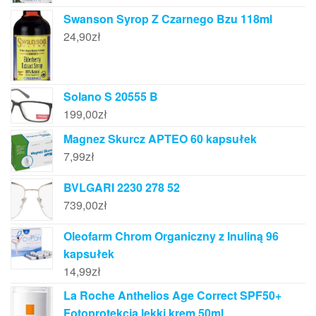
Swanson Syrop Z Czarnego Bzu 118ml
24,90
zł
Solano S 20555 B
199,00
zł
Magnez Skurcz APTEO 60 kapsułek
7,99
zł
BVLGARI 2230 278 52
739,00
zł
Oleofarm Chrom Organiczny z Inuliną 96
kapsułek
14,99
zł
La Roche Anthelios Age Correct SPF50+
Fotoprotekcja lekki krem 50ml