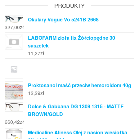
PRODUKTY
Okulary Vogue Vo 5241B 2668
327,00
zł
LABOFARM zioła fix Żółciopędne 30
saszetek
11,27
zł
Proktosanol maść przeciw hemoroidom 40g
12,29
zł
Dolce & Gabbana DG 1309 1315 - MATTE
BROWN/GOLD
660,42
zł
Medicaline Aliness Olej z nasion wiesiołka