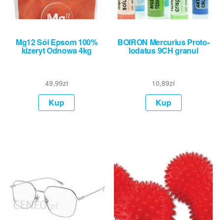
Mg12 Sól Epsom 100%
BOIRON Mercurius Proto-
kizeryt Odnowa 4kg
Iodatus 9CH granul
49,99
zł
10,89
zł
Kup
Kup