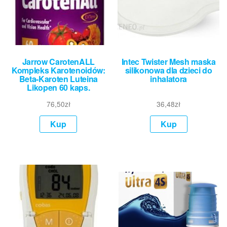
Jarrow CarotenALL
Intec Twister Mesh maska
Kompleks Karotenoidów:
silikonowa dla dzieci do
Beta-Karoten Luteina
inhalatora
Likopen 60 kaps.
76,50
zł
36,48
zł
Kup
Kup