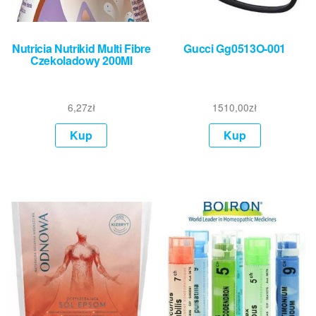
Nutricia Nutrikid Multi Fibre
Gucci Gg0513O-001
Czekoladowy 200Ml
6,27
zł
1510,00
zł
Kup
Kup