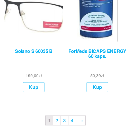
Solano S 60035 B
ForMeds BICAPS ENERGY
60 kaps.
199,00
zł
50,39
zł
Kup
Kup
1
2
3
4
→