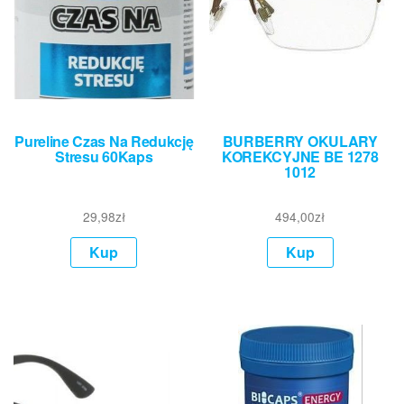
Pureline Czas Na Redukcję
BURBERRY OKULARY
Stresu 60Kaps
KOREKCYJNE BE 1278
1012
29,98
zł
494,00
zł
Kup
Kup