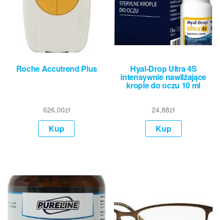
Roche Accutrend Plus
Hyal-Drop Ultra 4S
intensywnie nawilżające
krople do oczu 10 ml
626,00
zł
24,88
zł
Kup
Kup