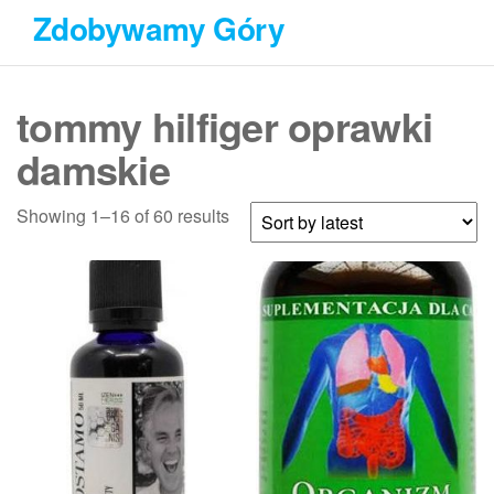
Przejdź
Zdobywamy Góry
do
treści
tommy hilfiger oprawki
damskie
Showing 1–16 of 60 results