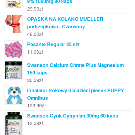
9% 1000mg 90 kaps
29,90
zł
OPASKA NA KOLANO MUELLER
podrzepkowa - Czerwony
48,00
zł
Pasante Regular 25 szt
11,99
zł
Swanson Calcium Citrate Plus Magnesium
150 kaps.
30,39
zł
Inhalator tłokowy dla dzieci piesek PUPPY
Omnibus
123,99
zł
Swanson Cynk Cytrynian 30mg 60 kaps
12,38
zł