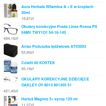
Aura Herbals Witamina A + E w kroplach
30ml
16,67
zł
Okulary korekcyjne Prada Linea Rossa PS
04MV TWY1O1 54-16-145
494,16
zł
Antar Poduszka lędźwiowa AT03003
53,90
zł
Colafit 60 KOSTEK
50,19
zł
OKULARY KOREKCYJNE DZIECIĘCE
OAKLEY OY 8013 801305 51
421,40
zł
Hartuś Magnez 3+ syrop 120 ml
11,27
zł