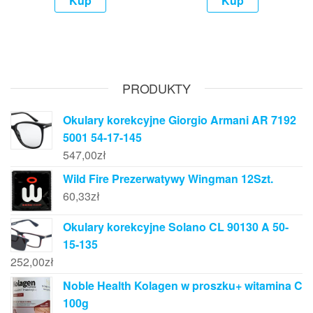
Kup
Kup
PRODUKTY
Okulary korekcyjne Giorgio Armani AR 7192
5001 54-17-145
547,00
zł
Wild Fire Prezerwatywy Wingman 12Szt.
60,33
zł
Okulary korekcyjne Solano CL 90130 A 50-
15-135
252,00
zł
Noble Health Kolagen w proszku+ witamina C
100g