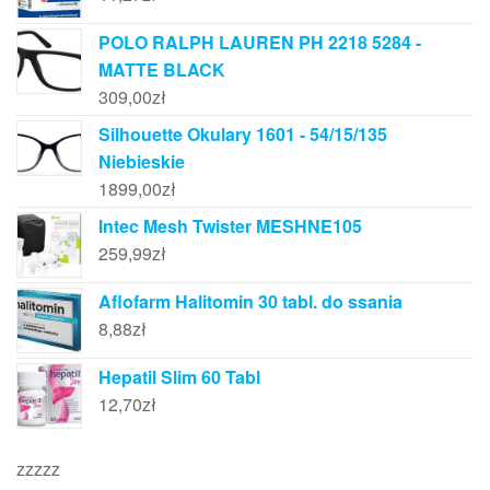
POLO RALPH LAUREN PH 2218 5284 -
MATTE BLACK
309,00
zł
Silhouette Okulary 1601 - 54/15/135
Niebieskie
1899,00
zł
Intec Mesh Twister MESHNE105
259,99
zł
Aflofarm Halitomin 30 tabl. do ssania
8,88
zł
Hepatil Slim 60 Tabl
12,70
zł
zzzzz