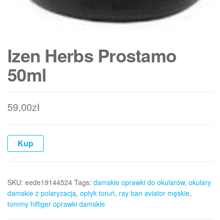
Izen Herbs Prostamo
50ml
59,00
zł
Kup
SKU:
eede19144524
Tags:
damskie oprawki do okularów
,
okulary
damskie z polaryzacją
,
optyk toruń
,
ray ban aviator męskie
,
tommy hilfiger oprawki damskie