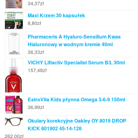
34,37
zł
Maxi Krzem 30 kapsułek
8,80
zł
Pharmaceris A Hyaluro-Sensilium Kwas
Hialuronowy w wodnym kremie 40ml
36,33
zł
VICHY Liftactiv Specialist Serum B3, 30ml
157,48
zł
EstroVita Kids płynna Omega 3-6-9 150ml
36,99
zł
Okulary korekcyjne Oakley OY 8019 DROP
KICK 801902 45-14-128
262,00
zł