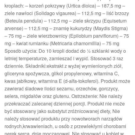
kroplach: – korzeń pokrzywy (Urtica dioica) – 187,5 mg –
ziele nawłoci (Solidago vigaurea) – 112,5 mg – liść brzozy
(Beteula pendula) – 112,5 mg – ziele skrzypu (Equisetum
arvense) – 112,5 mg – znamię kukurydzy (Maydis Stigma)
– 75 mg – ziele wierzbownicy (Epilobium parviflorum) – 75
mg – kwiat rumianku (Metricaria chamomillia) – 75 mg
Sposób użycia: Do 10 kropli dodać do ½ szklanki wody o
letniej temperaturze, zamieszać i wypić. Stosować 3 raz
dziennie. Składniki:ekstrakt z wyżej wymienionych ziół,
gliceryna spożywcza, glikol propylenowy, witamina C,
kwas jabłkowy, witamina E (d-alfa-tokoferol). Produkt może
zawierać śladowe ilości sezamu, orzechów, gorczycy,
selera, migdałów oraz glutenu. Ostrzeżenie: Nie należy
przekraczać zalecanej dziennej porcji. Produkt nie może
być stosowany jako substytut zróżnicowanej diety, Nie
należy stosować produktu przy nowotworach narządów
rodnych,krwawieniach, u osób z przewlekłymi chorobami
nerek serca, dnie moczanowej. Nie stosować u kobiet w