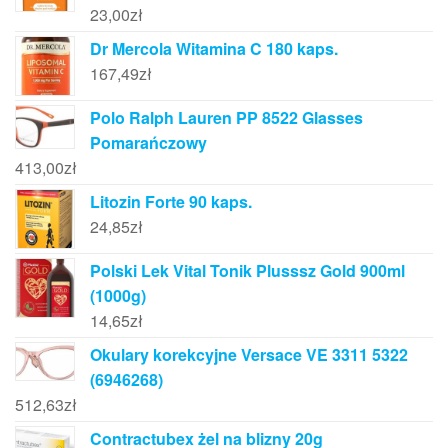
23,00
zł
Dr Mercola Witamina C 180 kaps.
167,49
zł
Polo Ralph Lauren PP 8522 Glasses
Pomarańczowy
413,00
zł
Litozin Forte 90 kaps.
24,85
zł
Polski Lek Vital Tonik Plusssz Gold 900ml
(1000g)
14,65
zł
Okulary korekcyjne Versace VE 3311 5322
(6946268)
512,63
zł
Contractubex żel na blizny 20g