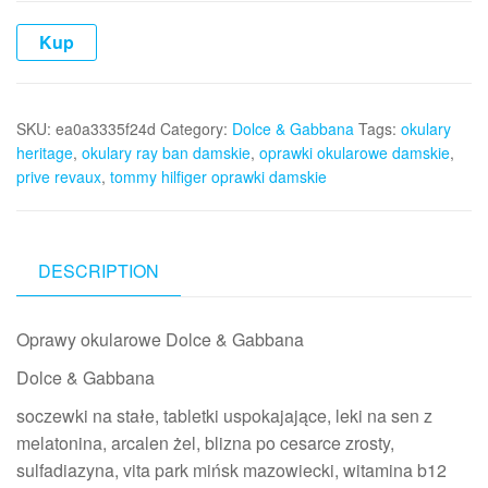
Kup
SKU:
ea0a3335f24d
Category:
Dolce & Gabbana
Tags:
okulary
heritage
,
okulary ray ban damskie
,
oprawki okularowe damskie
,
prive revaux
,
tommy hilfiger oprawki damskie
DESCRIPTION
Oprawy okularowe Dolce & Gabbana
Dolce & Gabbana
soczewki na stałe, tabletki uspokajające, leki na sen z
melatonina, arcalen żel, blizna po cesarce zrosty,
sulfadiazyna, vita park mińsk mazowiecki, witamina b12