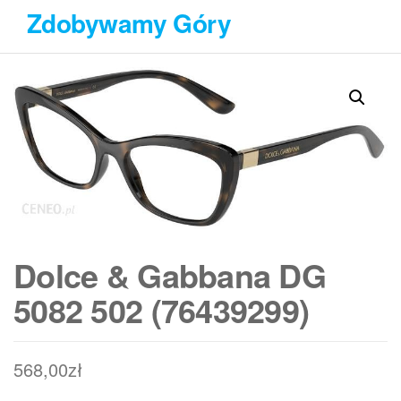
Przejdź
Zdobywamy Góry
do
treści
Dolce & Gabbana DG
5082 502 (76439299)
568,00
zł