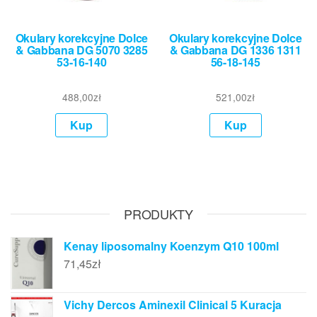
Okulary korekcyjne Dolce
Okulary korekcyjne Dolce
& Gabbana DG 5070 3285
& Gabbana DG 1336 1311
53-16-140
56-18-145
488,00
zł
521,00
zł
Kup
Kup
PRODUKTY
Kenay liposomalny Koenzym Q10 100ml
71,45
zł
Vichy Dercos Aminexil Clinical 5 Kuracja