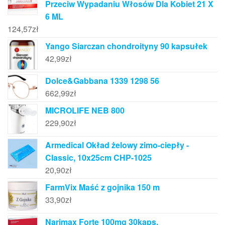
Przeciw Wypadaniu Włosów Dla Kobiet 21 X
6 ML
124,57
zł
Yango Siarczan chondroityny 90 kapsułek
42,99
zł
Dolce&Gabbana 1339 1298 56
662,99
zł
MICROLIFE NEB 800
229,90
zł
Armedical Okład żelowy zimo-ciepły -
Classic, 10x25cm CHP-1025
20,90
zł
FarmVix Maść z gojnika 150 m
33,90
zł
Narimax Forte 100mg 30kaps.