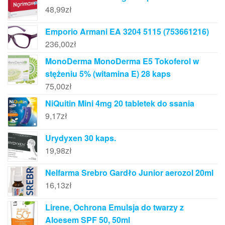
48,99
zł
Emporio Armani EA 3204 5115 (753661216)
236,00
zł
MonoDerma MonoDerma E5 Tokoferol w
stężeniu 5% (witamina E) 28 kaps
75,00
zł
NiQuitin Mini 4mg 20 tabletek do ssania
9,17
zł
Urydyxen 30 kaps.
19,98
zł
Nelfarma Srebro Gardło Junior aerozol 20ml
16,13
zł
Lirene, Ochrona Emulsja do twarzy z
Aloesem SPF 50, 50ml