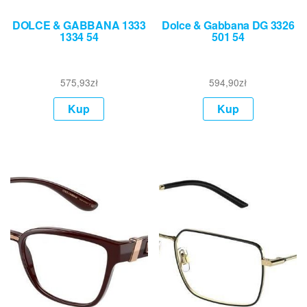
DOLCE & GABBANA 1333
Dolce & Gabbana DG 3326
1334 54
501 54
575,93
zł
594,90
zł
Kup
Kup