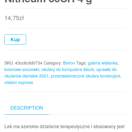
14,75
zł
Kup
SKU:
43cc6c9d0734
Category:
Boiron
Tags:
galeria wiślanka
,
kolorowe soczewki
,
okulary do komputera iblock
,
oprawki do
okularów damskie 2021
,
przeciwsłoneczne okulary korekcyjne
,
vission express
DESCRIPTION
Lek ma szerokie działanie terapeutyczne i stosowany jest