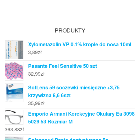
PRODUKTY
Xylometazolin VP 0.1% krople do nosa 10ml
3,89
zł
Pasante Feel Sensitive 50 szt
32,99
zł
SofLens 59 soczewki miesięczne +3,75
krzywizna 8,6 6szt
35,99
zł
Emporio Armani Korekcyjne Okulary Ea 3098
5029 53 Rozmiar M
363,88
zł
Solcoseryl Pasta dentystyczna 5g