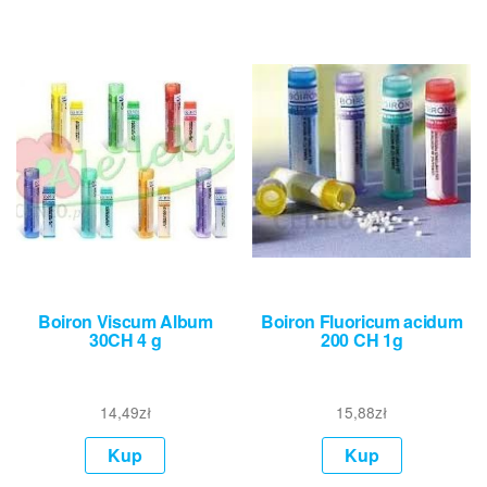
Boiron Viscum Album
Boiron Fluoricum acidum
30CH 4 g
200 CH 1g
14,49
zł
15,88
zł
Kup
Kup