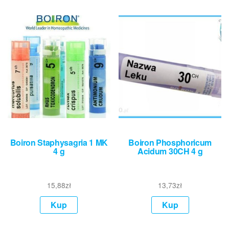
Boiron Staphysagria 1 MK
Boiron Phosphoricum
4 g
Acidum 30CH 4 g
15,88
zł
13,73
zł
Kup
Kup