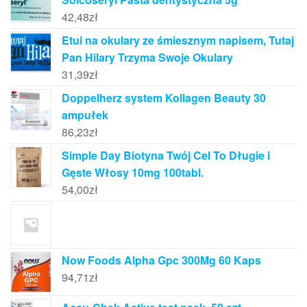
42,48
zł
Etui na okulary ze śmiesznym napisem, Tutaj
Pan Hilary Trzyma Swoje Okulary
31,39
zł
Doppelherz system Kollagen Beauty 30
ampułek
86,23
zł
Simple Day Biotyna Twój Cel To Długie i
Gęste Włosy 10mg 100tabl.
54,00
zł
Now Foods Alpha Gpc 300Mg 60 Kaps
94,71
zł