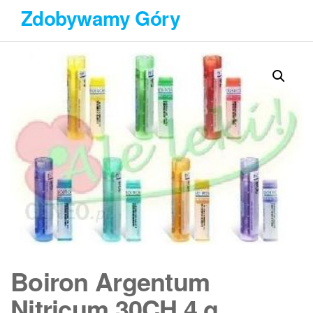
Przejdź
Zdobywamy Góry
do
treści
Boiron Argentum
Nitricum 30CH 4 g