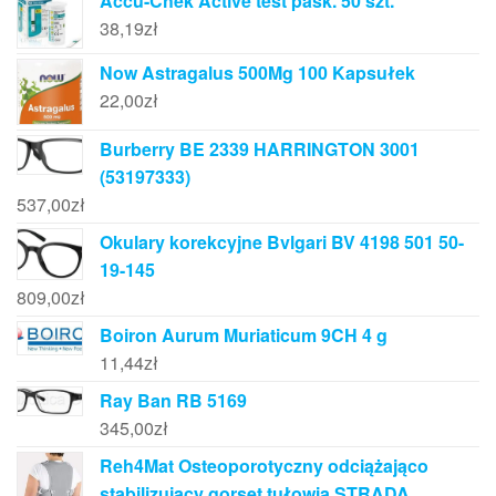
Accu-Chek Active test pask. 50 szt.
38,19
zł
Now Astragalus 500Mg 100 Kapsułek
22,00
zł
Burberry BE 2339 HARRINGTON 3001
(53197333)
537,00
zł
Okulary korekcyjne Bvlgari BV 4198 501 50-
19-145
809,00
zł
Boiron Aurum Muriaticum 9CH 4 g
11,44
zł
Ray Ban RB 5169
345,00
zł
Reh4Mat Osteoporotyczny odciążająco
stabilizujący gorset tułowia STRADA