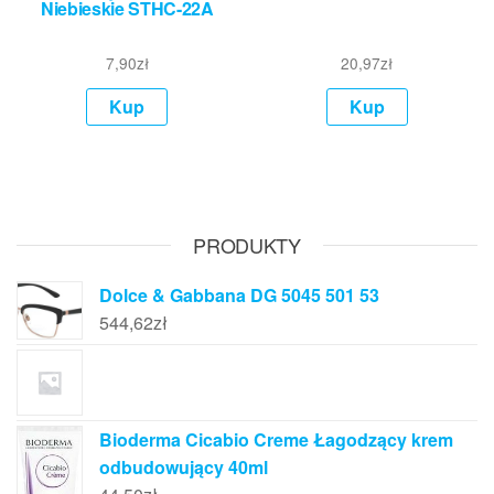
Niebieskie STHC-22A
7,90
zł
20,97
zł
Kup
Kup
PRODUKTY
Dolce & Gabbana DG 5045 501 53
544,62
zł
Bioderma Cicabio Creme Łagodzący krem
odbudowujący 40ml