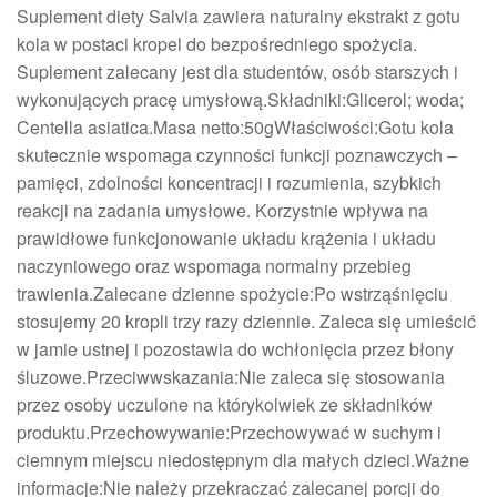
Suplement diety Salvia zawiera naturalny ekstrakt z gotu
kola w postaci kropel do bezpośredniego spożycia.
Suplement zalecany jest dla studentów, osób starszych i
wykonujących pracę umysłową.Składniki:Glicerol; woda;
Centella asiatica.Masa netto:50gWłaściwości:Gotu kola
skutecznie wspomaga czynności funkcji poznawczych –
pamięci, zdolności koncentracji i rozumienia, szybkich
reakcji na zadania umysłowe. Korzystnie wpływa na
prawidłowe funkcjonowanie układu krążenia i układu
naczyniowego oraz wspomaga normalny przebieg
trawienia.Zalecane dzienne spożycie:Po wstrząśnięciu
stosujemy 20 kropli trzy razy dziennie. Zaleca się umieścić
w jamie ustnej i pozostawia do wchłonięcia przez błony
śluzowe.Przeciwwskazania:Nie zaleca się stosowania
przez osoby uczulone na którykolwiek ze składników
produktu.Przechowywanie:Przechowywać w suchym i
ciemnym miejscu niedostępnym dla małych dzieci.Ważne
informacje:Nie należy przekraczać zalecanej porcji do