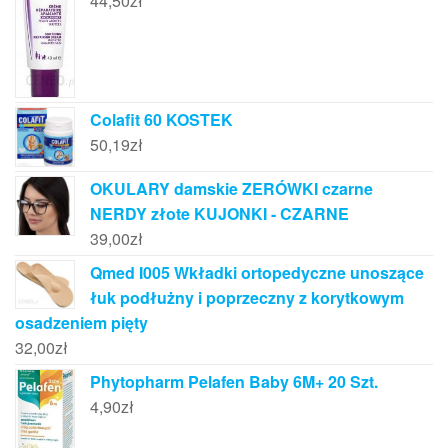
44,50
zł
Colafit 60 KOSTEK
50,19
zł
OKULARY damskie ZERÓWKI czarne
NERDY złote KUJONKI - CZARNE
39,00
zł
Qmed I005 Wkładki ortopedyczne unoszące
łuk podłużny i poprzeczny z korytkowym
osadzeniem pięty
32,00
zł
Phytopharm Pelafen Baby 6M+ 20 Szt.
4,90
zł