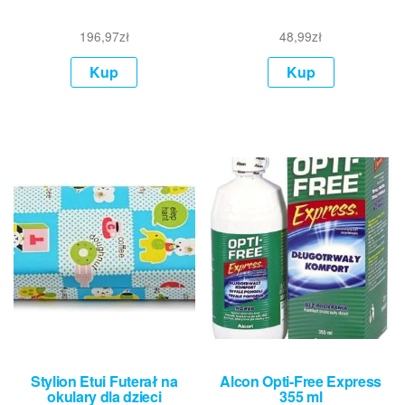
196,97
zł
48,99
zł
Kup
Kup
Stylion Etui Futerał na
Alcon Opti-Free Express
okulary dla dzieci
355 ml