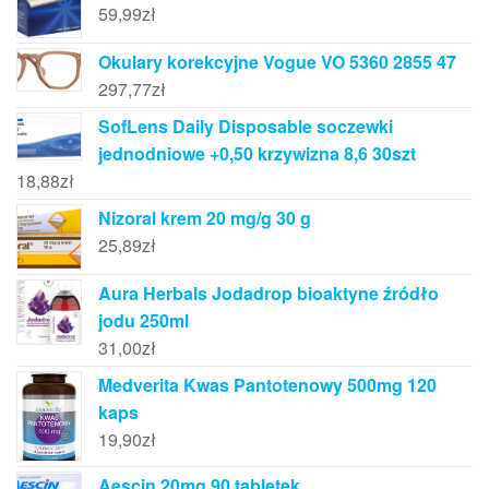
59,99
zł
Okulary korekcyjne Vogue VO 5360 2855 47
297,77
zł
SofLens Daily Disposable soczewki
jednodniowe +0,50 krzywizna 8,6 30szt
18,88
zł
Nizoral krem 20 mg/g 30 g
25,89
zł
Aura Herbals Jodadrop bioaktyne źródło
jodu 250ml
31,00
zł
Medverita Kwas Pantotenowy 500mg 120
kaps
19,90
zł
Aescin 20mg 90 tabletek