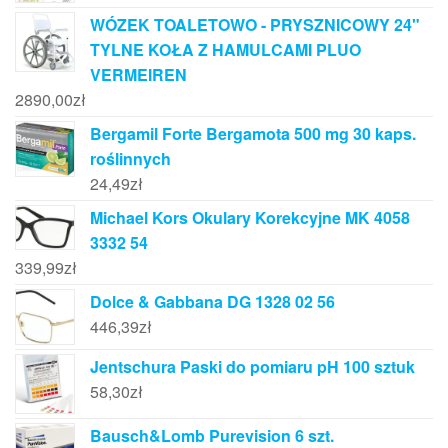
WÓZEK TOALETOWO - PRYSZNICOWY 24"
TYLNE KOŁA Z HAMULCAMI PLUO
VERMEIREN
2890,00
zł
Bergamil Forte Bergamota 500 mg 30 kaps.
roślinnych
24,49
zł
Michael Kors Okulary Korekcyjne MK 4058
3332 54
339,99
zł
Dolce & Gabbana DG 1328 02 56
446,39
zł
Jentschura Paski do pomiaru pH 100 sztuk
58,30
zł
Bausch&Lomb Purevision 6 szt.