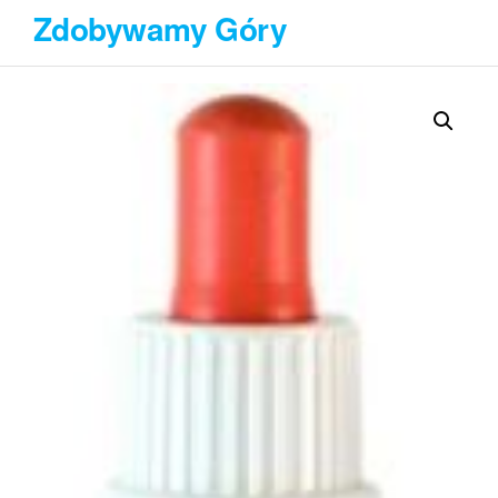
Przejdź
Zdobywamy Góry
do
treści