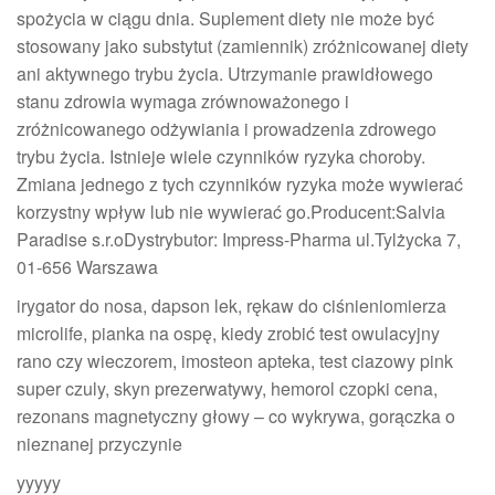
spożycia w ciągu dnia. Suplement diety nie może być
stosowany jako substytut (zamiennik) zróżnicowanej diety
ani aktywnego trybu życia. Utrzymanie prawidłowego
stanu zdrowia wymaga zrównoważonego i
zróżnicowanego odżywiania i prowadzenia zdrowego
trybu życia. Istnieje wiele czynników ryzyka choroby.
Zmiana jednego z tych czynników ryzyka może wywierać
korzystny wpływ lub nie wywierać go.Producent:Salvia
Paradise s.r.oDystrybutor: Impress-Pharma ul.Tylżycka 7,
01-656 Warszawa
irygator do nosa, dapson lek, rękaw do ciśnieniomierza
microlife, pianka na ospę, kiedy zrobić test owulacyjny
rano czy wieczorem, imosteon apteka, test ciazowy pink
super czuly, skyn prezerwatywy, hemorol czopki cena,
rezonans magnetyczny głowy – co wykrywa, gorączka o
nieznanej przyczynie
yyyyy