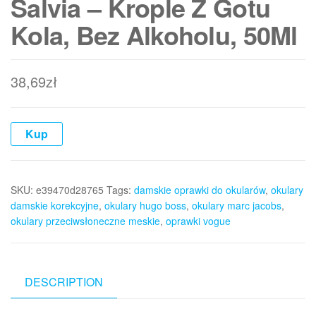
Salvia – Krople Z Gotu
Kola, Bez Alkoholu, 50Ml
38,69
zł
Kup
SKU:
e39470d28765
Tags:
damskie oprawki do okularów
,
okulary
damskie korekcyjne
,
okulary hugo boss
,
okulary marc jacobs
,
okulary przeciwsłoneczne meskie
,
oprawki vogue
DESCRIPTION