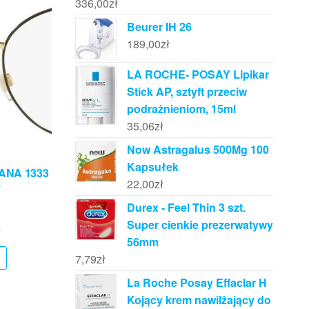
336,00
zł
Beurer IH 26
189,00
zł
LA ROCHE- POSAY Lipikar
Stick AP, sztyft przeciw
podrażnieniom, 15ml
35,06
zł
Now Astragalus 500Mg 100
Kapsułek
ANA 1333
22,00
zł
4
Durex - Feel Thin 3 szt.
Super cienkie prezerwatywy
ł
56mm
7,79
zł
La Roche Posay Effaclar H
Kojący krem nawilżający do