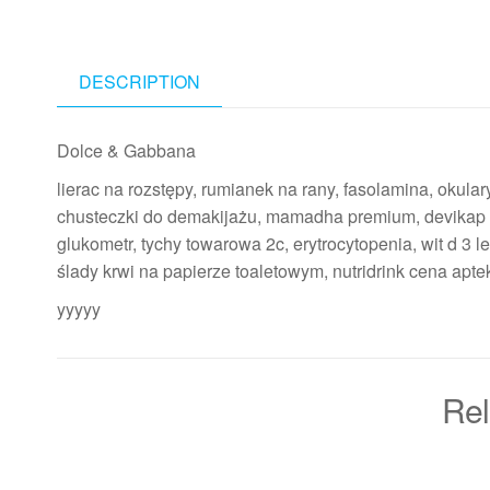
DESCRIPTION
Dolce & Gabbana
lierac na rozstępy, rumianek na rany, fasolamina, okula
chusteczki do demakijażu, mamadha premium, devikap 4
glukometr, tychy towarowa 2c, erytrocytopenia, wit d 3 
ślady krwi na papierze toaletowym, nutridrink cena ap
yyyyy
Rel