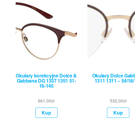
Okulary korekcyjne Dolce &
Okulary Dolce Gab
Gabbana DG 1337 1351 51-
1311 1311 – 54/18
16-145
661,00
zł
532,00
zł
Kup
Kup