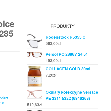
olce
PRODUKTY
285
Rodenstock R5355 C
563,00
zł
Persol PO 2886V 24 51
493,00
zł
COLLAGEN GOLD 30ml
7,20
zł
Okulary korekcyjne Versace
odne
VE 3311 5322 (6946268)
kie
512,63
zł