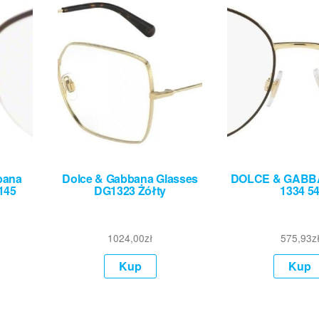
bana
Dolce & Gabbana Glasses
DOLCE & GABB
/145
DG1323 Żółty
1334 5
1024,00
zł
575,93
z
Kup
Kup