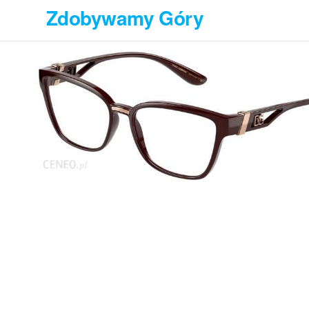
Przejdź
Zdobywamy Góry
do
treści