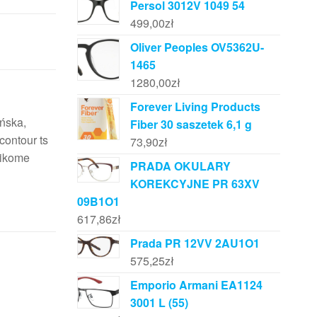
Persol 3012V 1049 54
499,00
zł
Oliver Peoples OV5362U-
1465
1280,00
zł
Forever Living Products
eńska,
Fiber 30 saszetek 6,1 g
contour ts
73,90
zł
nikome
PRADA OKULARY
KOREKCYJNE PR 63XV
09B1O1
617,86
zł
Prada PR 12VV 2AU1O1
575,25
zł
Emporio Armani EA1124
3001 L (55)