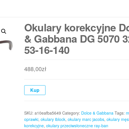
Okulary korekcyjne D
& Gabbana DG 5070 3
53-16-140
488,00
zł
Kup
SKU:
a10eafba5649
Category:
Dolce & Gabbana
Tags:
m
oprawki
,
okulary iblock
,
okulary marc jacobs
,
okulary męs
korekcyjne
,
okulary przeciwsłoneczne ray-ban