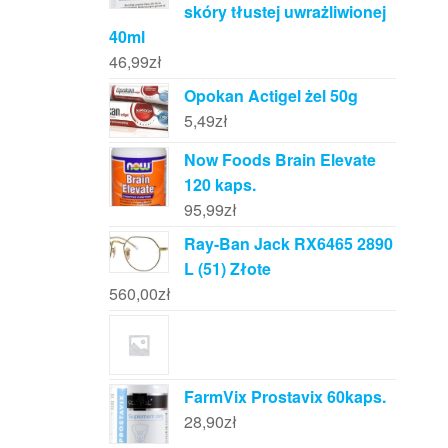
skóry tłustej uwrażliwionej
40ml
46,99
zł
Opokan Actigel żel 50g
5,49
zł
Now Foods Brain Elevate
120 kaps.
95,99
zł
Ray-Ban Jack RX6465 2890
L (51) Złote
560,00
zł
FarmVix Prostavix 60kaps.
28,90
zł