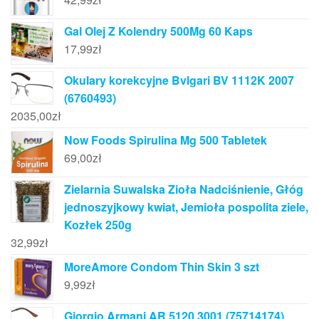
Gal Olej Z Kolendry 500Mg 60 Kaps
17,99
zł
Okulary korekcyjne Bvlgari BV 1112K 2007
(6760493)
2035,00
zł
Now Foods Spirulina Mg 500 Tabletek
69,00
zł
Zielarnia Suwalska Zioła Nadciśnienie, Głóg
jednoszyjkowy kwiat, Jemioła pospolita ziele,
Kozłek 250g
32,99
zł
MoreAmore Condom Thin Skin 3 szt
9,99
zł
Giorgio Armani AR 5120 3001 (75714174)