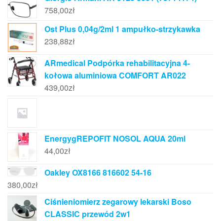
758,00
zł
Ost Plus 0,04g/2ml 1 ampułko-strzykawka
238,88
zł
ARmedical Podpórka rehabilitacyjna 4-
kołowa aluminiowa COMFORT AR022
439,00
zł
EnergygREPOFIT NOSOL AQUA 20ml
44,00
zł
Oakley OX8166 816602 54-16
380,00
zł
Ciśnieniomierz zegarowy lekarski Boso
CLASSIC przewód 2w1