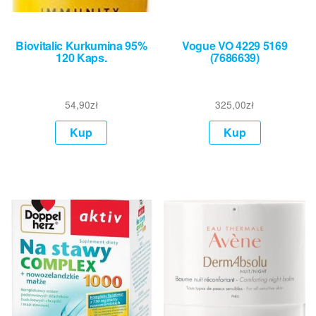
Biovitalic Kurkumina 95%
Vogue VO 4229 5169
120 Kaps.
(7686639)
54,90
zł
325,00
zł
Kup
Kup