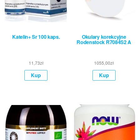
Katelin+ Sr 100 kaps.
Okulary korekcyjne
Rodenstock R7084S2 A
11,73
zł
1055,00
zł
Kup
Kup