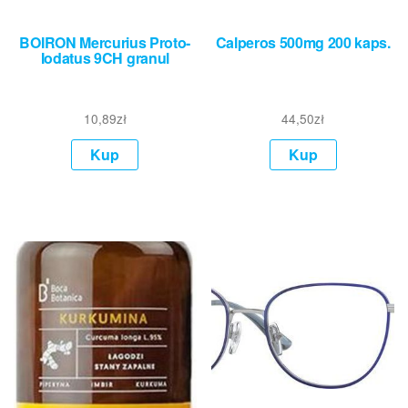
BOIRON Mercurius Proto-
Calperos 500mg 200 kaps.
Iodatus 9CH granul
10,89
zł
44,50
zł
Kup
Kup