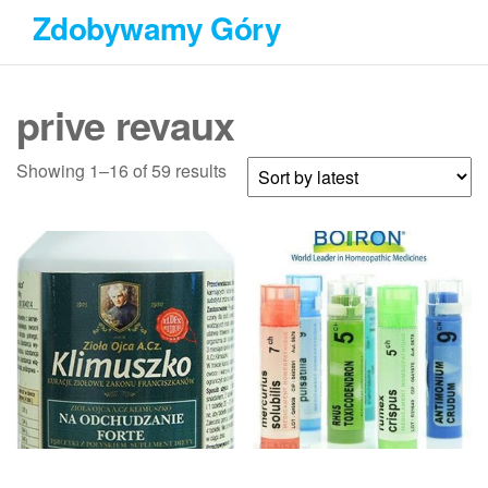
Przejdź
Zdobywamy Góry
do
treści
prive revaux
Showing 1–16 of 59 results