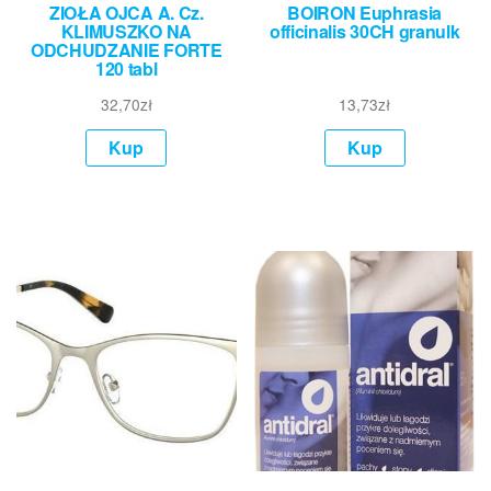
ZIOŁA OJCA A. Cz.
BOIRON Euphrasia
KLIMUSZKO NA
officinalis 30CH granulk
ODCHUDZANIE FORTE
120 tabl
32,70
zł
13,73
zł
Kup
Kup