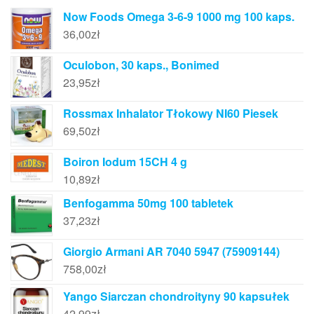
Now Foods Omega 3-6-9 1000 mg 100 kaps.
36,00
zł
Oculobon, 30 kaps., Bonimed
23,95
zł
Rossmax Inhalator Tłokowy NI60 Piesek
69,50
zł
Boiron Iodum 15CH 4 g
10,89
zł
Benfogamma 50mg 100 tabletek
37,23
zł
Giorgio Armani AR 7040 5947 (75909144)
758,00
zł
Yango Siarczan chondroityny 90 kapsułek
42,99
zł