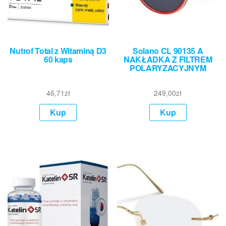
Nutrof Total z Witaminą D3
Solano CL 90135 A
60 kaps
NAKŁADKA Z FILTREM
POLARYZACYJNYM
46,71
zł
249,00
zł
Kup
Kup