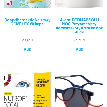
Doppelherz aktiv Na stawy
Avene DERMABSOLU
COMPLEX 60 kaps.
NOC Przywracający
komfort skóry krem na noc
40ml
29,45
zł
75,50
zł
Kup
Kup