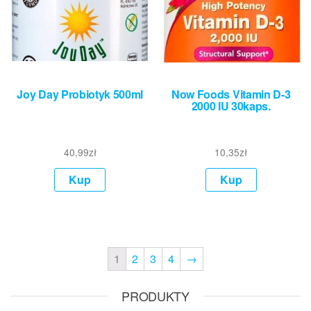
Joy Day Probiotyk 500ml
Now Foods Vitamin D-3
2000 IU 30kaps.
40,99
zł
10,35
zł
Kup
Kup
1
2
3
4
→
PRODUKTY