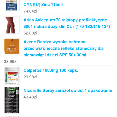
CYNKU) Zinc 115ml
74,04
zł
Aries Avicenum 70 rajstopy profilaktyczne
8001 natura duży klin XL+ (176-182/116-124)
52,80
zł
Avene Bardzo wysoka ochrona
przeciwsłoneczna refleks słoneczny dla
niemowląt i dzieci SPF 50+ 30ml
33,99
zł
Calperos 1000mg 100 kaps.
29,98
zł
Nicorette Spray aerozol do ust 1 opakowanie
43,43
zł