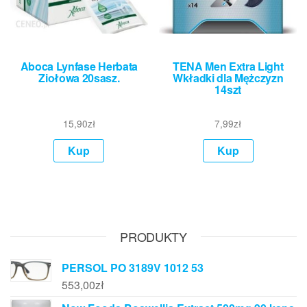
Aboca Lynfase Herbata
TENA Men Extra Light
Ziołowa 20sasz.
Wkładki dla Mężczyzn
14szt
15,90
zł
7,99
zł
Kup
Kup
PRODUKTY
PERSOL PO 3189V 1012 53
553,00
zł