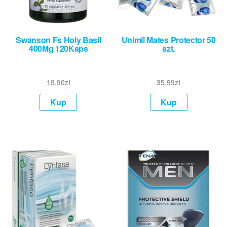
Swanson Fs Holy Basil
Unimil Mates Protector 50
400Mg 120Kaps
szt.
19,90
zł
35,99
zł
Kup
Kup