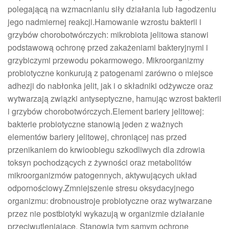
polegającą na wzmacnianiu siły działania lub łagodzeniu
jego nadmiernej reakcji.Hamowanie wzrostu bakterii i
grzybów chorobotwórczych: mikrobiota jelitowa stanowi
podstawową ochronę przed zakażeniami bakteryjnymi i
grzybiczymi przewodu pokarmowego. Mikroorganizmy
probiotyczne konkurują z patogenami zarówno o miejsce
adhezji do nabłonka jelit, jak i o składniki odżywcze oraz
wytwarzają związki antyseptyczne, hamując wzrost bakterii
i grzybów chorobotwórczych.Element bariery jelitowej:
bakterie probiotyczne stanowią jeden z ważnych
elementów bariery jelitowej, chroniącej nas przed
przenikaniem do krwioobiegu szkodliwych dla zdrowia
toksyn pochodzących z żywności oraz metabolitów
mikroorganizmów patogennych, aktywujących układ
odpornościowy.Zmniejszenie stresu oksydacyjnego
organizmu: drobnoustroje probiotyczne oraz wytwarzane
przez nie postbiotyki wykazują w organizmie działanie
przeciwutleniające. Stanowią tym samym ochronę