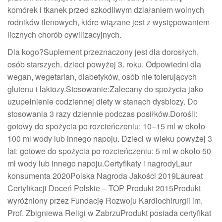
komórek i tkanek przed szkodliwym działaniem wolnych
rodników tlenowych, które wiązane jest z występowaniem
licznych chorób cywilizacyjnych.
Dla kogo?Suplement przeznaczony jest dla dorosłych,
osób starszych, dzieci powyżej 3. roku. Odpowiedni dla
wegan, wegetarian, diabetyków, osób nie tolerujących
glutenu i laktozy.Stosowanie:Zalecany do spożycia jako
uzupełnienie codziennej diety w stanach dysbiozy. Do
stosowania 3 razy dziennie podczas posiłków.Dorośli:
gotowy do spożycia po rozcieńczeniu: 10–15 ml w około
100 ml wody lub innego napoju. Dzieci w wieku powyżej 3
lat: gotowe do spożycia po rozcieńczeniu: 5 ml w około 50
ml wody lub innego napoju.Certyfikaty i nagrodyLaur
konsumenta 2020Polska Nagroda Jakości 2019Laureat
Certyfikacji Doceń Polskie – TOP Produkt 2015Produkt
wyróżniony przez Fundację Rozwoju Kardiochirurgii im.
Prof. Zbigniewa Religi w ZabrzuProdukt posiada certyfikat