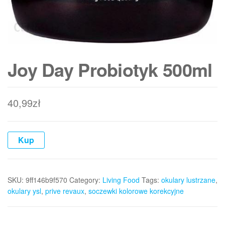
Joy Day Probiotyk 500ml
40,99
zł
Kup
SKU:
9ff146b9f570
Category:
Living Food
Tags:
okulary lustrzane
,
okulary ysl
,
prive revaux
,
soczewki kolorowe korekcyjne