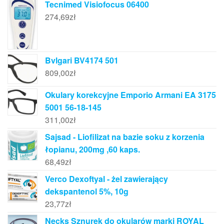
Tecnimed Visiofocus 06400
274,69
zł
Bvlgari BV4174 501
809,00
zł
Okulary korekcyjne Emporio Armani EA 3175
5001 56-18-145
311,00
zł
Sajsad - Liofilizat na bazie soku z korzenia
łopianu, 200mg ,60 kaps.
68,49
zł
Verco Dexoftyal - żel zawierający
dekspantenol 5%, 10g
23,77
zł
Necks Sznurek do okularów marki ROYAL