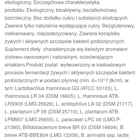
ekologiczny. Szczegółowa charakterystyka
produktu: Ekologiczny, bioaktywny, bezalkoholowy,
bezmleczny. Bez dodatku cukru i substancji słodzących.
Zawiera tylko naturalnie występujące cukry. Bezglutenowy,
nieklarowany, niepasteryzowany. Zawiera kompleks
żywych i aktywnych szczepów bakterii probiotycznych.
Suplement diety charakteryzuje się świeżym aromatem
ziołowo-owocowym i naturalnym, orzeźwiającym
smakiem.Produkt został wytwowrzony w kaskadowym
procesie fermentacji żywych i aktywnych szczepów bakterii
probiotycznych w postaci płynnej (min. 6×10^7 jtk/ml), w
tym: Lactobacillus rhamnosus GG (ATCC 53103), L.
rhamnosus LR 04 (DSM 16605), L. rhamnosus ATB-
LRS905 (LMG 25626), L. acidophilus LA 02 (DSM 21717),
L. plantarum LP 09 (DSM 25710), L. plantarum ATB-
LPM907 (LMG 26655), L. paracasei LPC 00 (LMG P-
21380), Bifidobacterium breve BR 03 (DSM 16604), B.
breve ATB-BBE804 (LMG 13208), B. animalis ssp. lactis