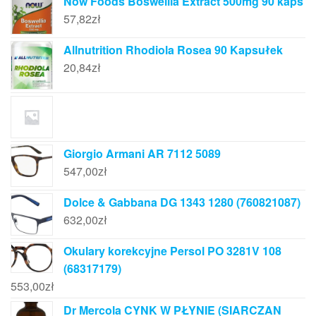
Now Foods Boswellia Extract 500mg 90 kaps
57,82
zł
Allnutrition Rhodiola Rosea 90 Kapsułek
20,84
zł
Giorgio Armani AR 7112 5089
547,00
zł
Dolce & Gabbana DG 1343 1280 (760821087)
632,00
zł
Okulary korekcyjne Persol PO 3281V 108
(68317179)
553,00
zł
Dr Mercola CYNK W PŁYNIE (SIARCZAN