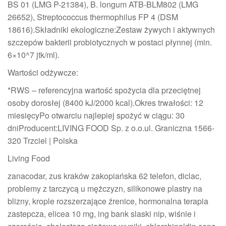
BS 01 (LMG P-21384), B. longum ATB-BLM802 (LMG
26652), Streptococcus thermophilus FP 4 (DSM
18616).Składniki ekologiczne:Zestaw żywych i aktywnych
szczepów bakterii probiotycznych w postaci płynnej (min.
6×10^7 jtk/ml).
Wartości odżywcze:
*RWS – referencyjna wartość spożycia dla przeciętnej
osoby dorosłej (8400 kJ/2000 kcal).Okres trwałości: 12
miesięcyPo otwarciu najlepiej spożyć w ciągu: 30
dniProducent:LIVING FOOD Sp. z o.o.ul. Graniczna 1566-
320 Trzciel | Polska
Living Food
zanacodar, zus kraków zakopiańska 62 telefon, diclac,
problemy z tarczycą u mężczyzn, silikonowe plastry na
blizny, krople rozszerzające źrenice, hormonalna terapia
zastepcza, elicea 10 mg, ing bank slaski nip, wiśnie i