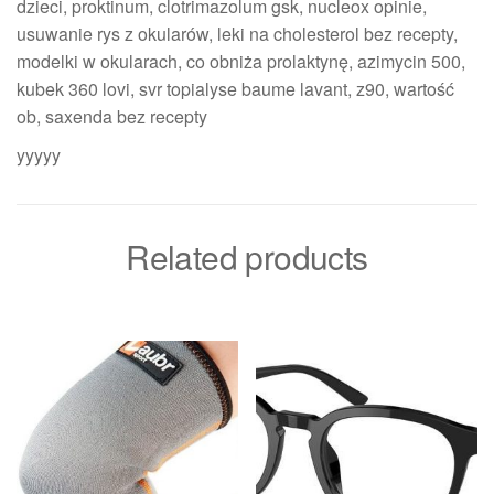
dzieci, proktinum, clotrimazolum gsk, nucleox opinie,
usuwanie rys z okularów, leki na cholesterol bez recepty,
modelki w okularach, co obniża prolaktynę, azimycin 500,
kubek 360 lovi, svr topialyse baume lavant, z90, wartość
ob, saxenda bez recepty
yyyyy
Related products