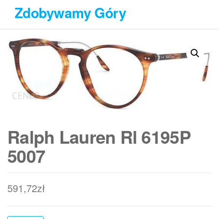
Przejdź
Zdobywamy Góry
do
treści
Ralph Lauren Rl 6195P
5007
591,72
zł