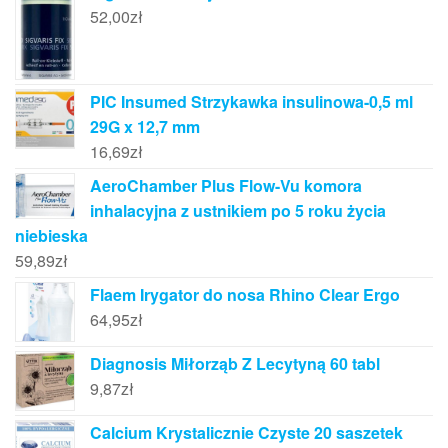
52,00
zł
PIC Insumed Strzykawka insulinowa-0,5 ml
29G x 12,7 mm
16,69
zł
AeroChamber Plus Flow-Vu komora
inhalacyjna z ustnikiem po 5 roku życia
niebieska
59,89
zł
Flaem Irygator do nosa Rhino Clear Ergo
64,95
zł
Diagnosis Miłorząb Z Lecytyną 60 tabl
9,87
zł
Calcium Krystalicznie Czyste 20 saszetek