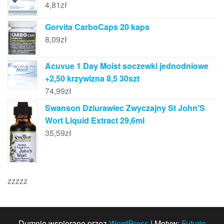
4,81
zł
Gorvita CarboCaps 20 kaps
8,09
zł
Acuvue 1 Day Moist soczewki jednodniowe
+2,50 krzywizna 8,5 30szt
74,99
zł
Swanson Dziurawiec Zwyczajny St John'S
Wort Liquid Extract 29,6ml
35,59
zł
zzzzz
Dumnie wspierane przez
WordPress
|
Motyw:
Futurio