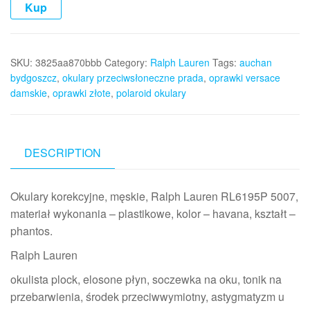
Kup
SKU:
3825aa870bbb
Category:
Ralph Lauren
Tags:
auchan
bydgoszcz
,
okulary przeciwsłoneczne prada
,
oprawki versace
damskie
,
oprawki złote
,
polaroid okulary
DESCRIPTION
Okulary korekcyjne, męskie, Ralph Lauren RL6195P 5007,
materiał wykonania – plastikowe, kolor – havana, kształt –
phantos.
Ralph Lauren
okulista plock, elosone płyn, soczewka na oku, tonik na
przebarwienia, środek przeciwwymiotny, astygmatyzm u