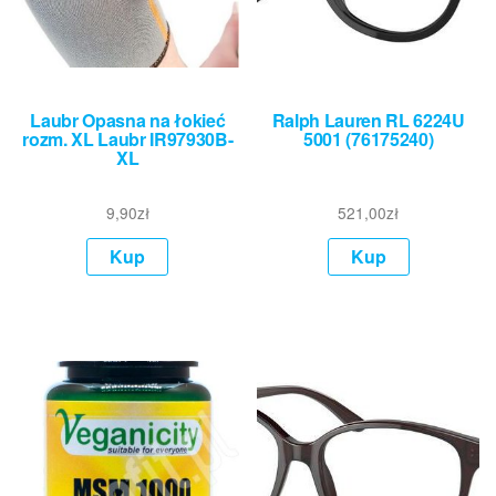
Laubr Opasna na łokieć
Ralph Lauren RL 6224U
rozm. XL Laubr IR97930B-
5001 (76175240)
XL
9,90
zł
521,00
zł
Kup
Kup