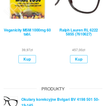
Veganicity MSM 1000mg 60
Ralph Lauren RL 6222
tabl.
5855 (7610627)
39,97
zł
457,00
zł
Kup
Kup
PRODUKTY
Okulary korekcyjne Bvlgari BV 4198 501 50-
19-145