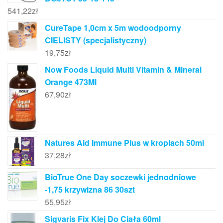
541,22
zł
CureTape 1,0cm x 5m wodoodporny
CIELISTY (specjalistyczny)
19,75
zł
Now Foods Liquid Multi Vitamin & Mineral
Orange 473Ml
67,90
zł
Natures Aid Immune Plus w kroplach 50ml
37,28
zł
BioTrue One Day soczewki jednodniowe
-1,75 krzywizna 86 30szt
55,95
zł
Sigvaris Fix Klej Do Ciała 60ml