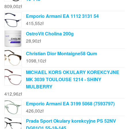
809,00
zł
Emporio Armani EA 1112 3131 54
415,55
zł
OstroVit Cholina 200g
28,90
zł
Christian Dior Montaigne58 Qum
1098,10
zł
MICHAEL KORS OKULARY KOREKCYJNE
MK 3039 TOULOUSE 1214 - SHINY
MULBERRY
412,96
zł
Emporio Armani EA 3199 5068 (7593797)
426,00
zł
Prada Sport Okulary korekcyjne PS 52NV
DG01O1 55-18-145