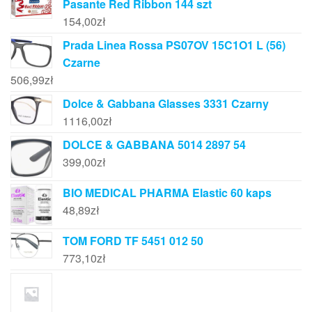
Pasante Red Ribbon 144 szt
154,00
zł
Prada Linea Rossa PS07OV 15C1O1 L (56)
Czarne
506,99
zł
Dolce & Gabbana Glasses 3331 Czarny
1116,00
zł
DOLCE & GABBANA 5014 2897 54
399,00
zł
BIO MEDICAL PHARMA Elastic 60 kaps
48,89
zł
TOM FORD TF 5451 012 50
773,10
zł