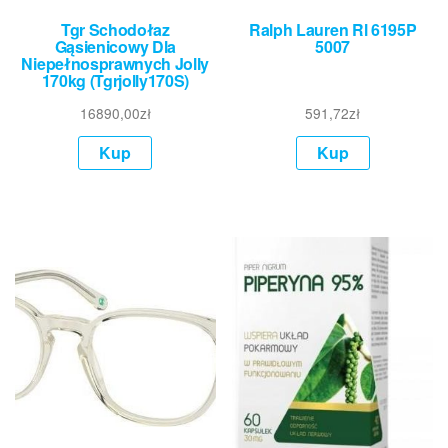
Tgr Schodołaz
Ralph Lauren Rl 6195P
Gąsienicowy Dla
5007
Niepełnosprawnych Jolly
170kg (Tgrjolly170S)
16890,00
zł
591,72
zł
Kup
Kup