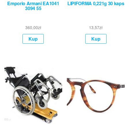
Emporio Armani EA1041
LIPIFORMA 0,221g 30 kaps
3094 55
360,00
zł
13,57
zł
Kup
Kup