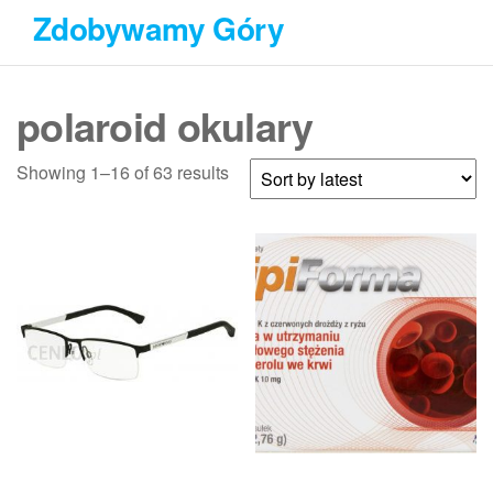
Przejdź
Zdobywamy Góry
do
treści
polaroid okulary
Showing 1–16 of 63 results