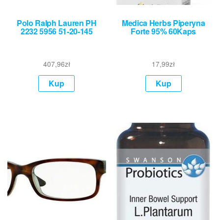
Polo Ralph Lauren PH
Medica Herbs Piperyna
2232 5956 51-20-145
Forte 95% 60Kaps
407,96
zł
17,99
zł
Kup
Kup