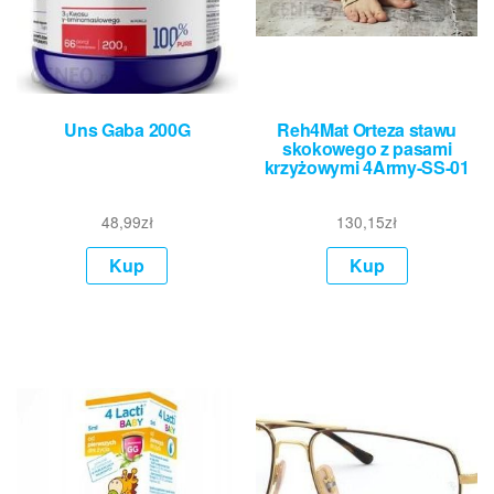
Uns Gaba 200G
Reh4Mat Orteza stawu
skokowego z pasami
krzyżowymi 4Army-SS-01
48,99
zł
130,15
zł
Kup
Kup