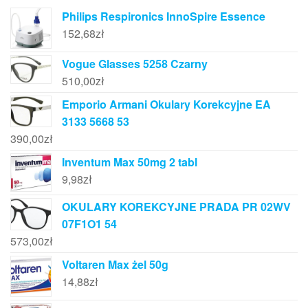
Philips Respironics InnoSpire Essence
152,68
zł
Vogue Glasses 5258 Czarny
510,00
zł
Emporio Armani Okulary Korekcyjne EA
3133 5668 53
390,00
zł
Inventum Max 50mg 2 tabl
9,98
zł
OKULARY KOREKCYJNE PRADA PR 02WV
07F1O1 54
573,00
zł
Voltaren Max żel 50g
14,88
zł