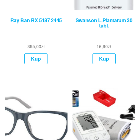
Ray Ban RX 5187 2445
Swanson L.Plantarum 30
tabl.
395,00
zł
16,90
zł
Kup
Kup