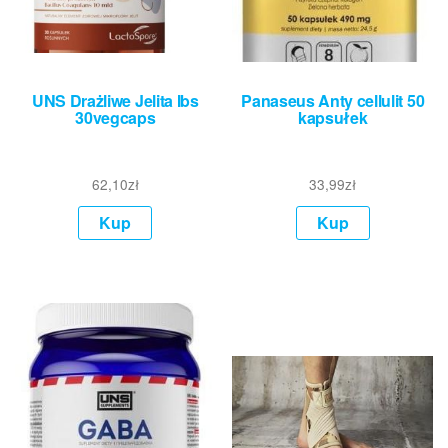
UNS Drażliwe Jelita Ibs
Panaseus Anty cellulit 50
30vegcaps
kapsułek
62,10
zł
33,99
zł
Kup
Kup