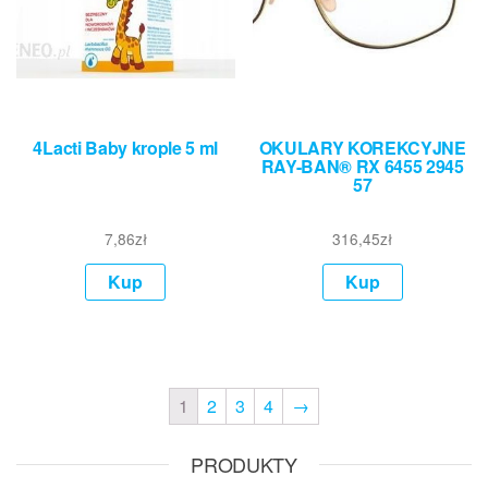
4Lacti Baby krople 5 ml
OKULARY KOREKCYJNE
RAY-BAN® RX 6455 2945
57
7,86
zł
316,45
zł
Kup
Kup
1
2
3
4
→
PRODUKTY