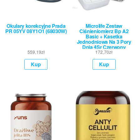
Okulary korekcyjne Prada
Microlife Zestaw
PR 05YV 08Y1O1 (68030W)
Ciśnieniomierz Bp A2
Basic + Kasetka
Jednodniowa Na 3 Pory
Dnia 4Sr Czerwony
559,19
zł
172,70
zł
Kup
Kup