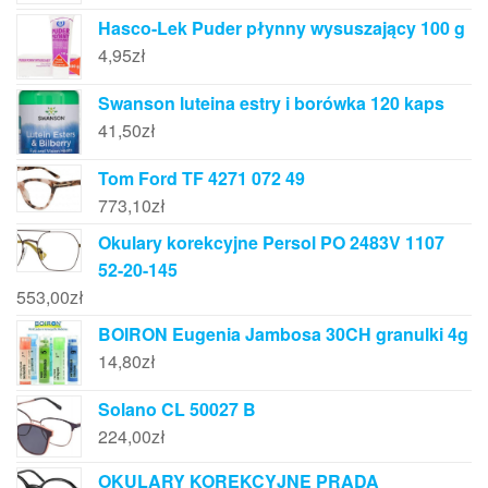
Hasco-Lek Puder płynny wysuszający 100 g
4,95
zł
Swanson luteina estry i borówka 120 kaps
41,50
zł
Tom Ford TF 4271 072 49
773,10
zł
Okulary korekcyjne Persol PO 2483V 1107
52-20-145
553,00
zł
BOIRON Eugenia Jambosa 30CH granulki 4g
14,80
zł
Solano CL 50027 B
224,00
zł
OKULARY KOREKCYJNE PRADA