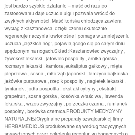
jest bardzo szybkie działanie – maść od razu po
zastosowaniu daje uczucie ulgi i pozwala wrócić do
zwykłych aktywności. Maść końska chłodząca zawiera
wyciąg z kasztanowca, dzięki czemu skutecznie
regeneruje naczynia krwionośne i pomaga w zmniejszeniu
uczucia „ciężkich nóg”, pojawiającego się po całym dniu
spędzonym na nogach.Skład :Kasztanowiec zwyczajny ,
żywokost lekarski , jałowiec pospolity , arnika górska ,
rozmaryn lekarski , kamfora ,eukaliptus gałkowy , mięta
pieprzowa , sosna , miłorząb japoński , tarczyca bajkalska ,
jeżówka purpurowa , rzepik pospolity , nagietek lekarski ,
tymianek , jodła pospolita , ekstrakt cytryny , ekstrakt
grapefruit , sosna górska , kosówka właściwa , lawenda
lekarska , wrzos zwyczajny , porzeczka czarna , rumianek
pospolity , borówka czernica.PRODUKTY MEDYCYNY
NATURALNEJOryginalne preparaty szwajcarskiej firmy
HERBAMEDICUS produkowane są według tradycyjnych
sprawdzonych przez pokolenia receptur, wzbogaconych o