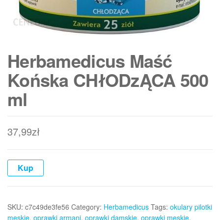
Herbamedicus Maść
Końska CHłODzĄCA 500
ml
37,99
zł
Kup
SKU:
c7c49de3fe56
Category:
Herbamedicus
Tags:
okulary pilotki
męskie
,
oprawki armani
,
oprawki damskie
,
oprawki męskie
,