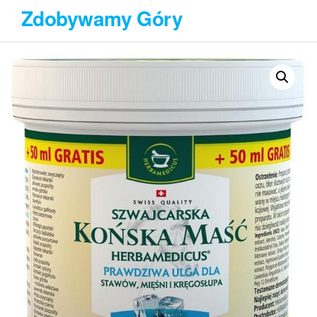
Przejdź
Zdobywamy Góry
do
treści