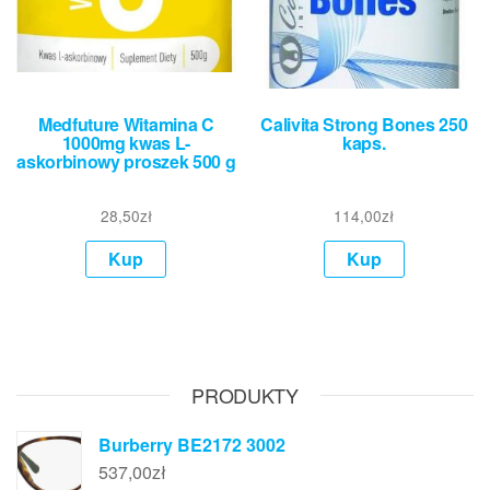
Medfuture Witamina C
Calivita Strong Bones 250
1000mg kwas L-
kaps.
askorbinowy proszek 500 g
28,50
zł
114,00
zł
Kup
Kup
PRODUKTY
Burberry BE2172 3002
537,00
zł