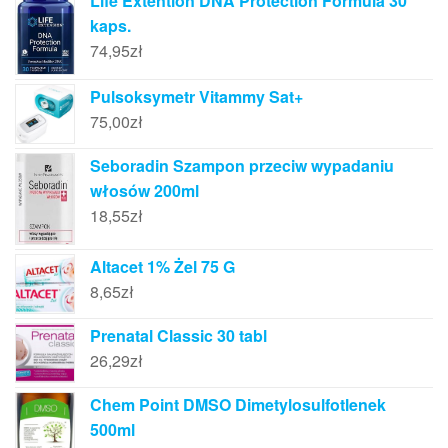
Life Extention DNA Protection Formula 30
kaps.
74,95
zł
Pulsoksymetr Vitammy Sat+
75,00
zł
Seboradin Szampon przeciw wypadaniu
włosów 200ml
18,55
zł
Altacet 1% Żel 75 G
8,65
zł
Prenatal Classic 30 tabl
26,29
zł
Chem Point DMSO Dimetylosulfotlenek
500ml