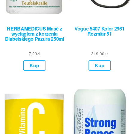
HERBAMEDICUS Maść z
Vogue 5407 Kolor 2961
wyciągiem z korzenia
Rozmiar 51
Diabelskiego Pazura 250ml
7,29
zł
319,00
zł
Kup
Kup