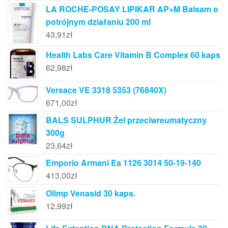
LA ROCHE-POSAY LIPIKAR AP+M Balsam o
potrójnym działaniu 200 ml
43,91
zł
Health Labs Care Vitamin B Complex 60 kaps
62,98
zł
Versace VE 3318 5353 (76840X)
671,00
zł
BALS SULPHUR Żel przeciwreumatyczny
300g
23,64
zł
Emporio Armani Ea 1126 3014 50-19-140
413,00
zł
Olimp Venasid 30 kaps.
12,99
zł