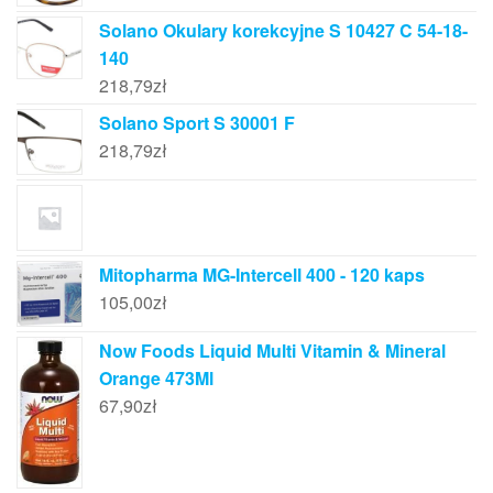
Solano Okulary korekcyjne S 10427 C 54-18-
140
218,79
zł
Solano Sport S 30001 F
218,79
zł
Mitopharma MG-Intercell 400 - 120 kaps
105,00
zł
Now Foods Liquid Multi Vitamin & Mineral
Orange 473Ml
67,90
zł