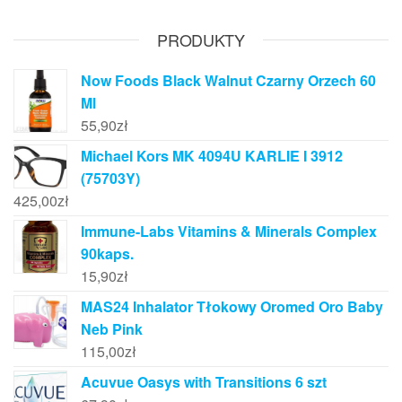
PRODUKTY
Now Foods Black Walnut Czarny Orzech 60
Ml
55,90
zł
Michael Kors MK 4094U KARLIE I 3912
(75703Y)
425,00
zł
Immune-Labs Vitamins & Minerals Complex
90kaps.
15,90
zł
MAS24 Inhalator Tłokowy Oromed Oro Baby
Neb Pink
115,00
zł
Acuvue Oasys with Transitions 6 szt