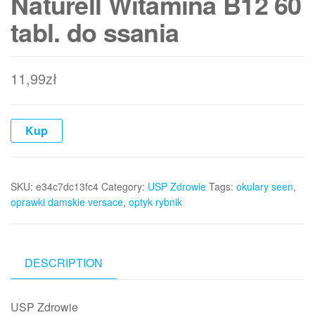
Naturell Witamina B12 60
tabl. do ssania
11,99
zł
Kup
SKU:
e34c7dc13fc4
Category:
USP Zdrowie
Tags:
okulary seen
,
oprawki damskie versace
,
optyk rybnik
DESCRIPTION
USP Zdrowie