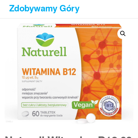
Przejdź
Zdobywamy Góry
do
treści