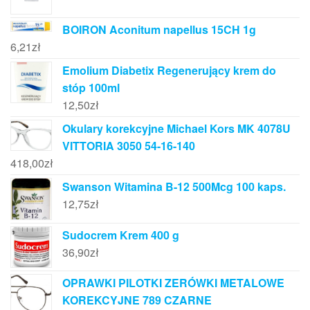
BOIRON Aconitum napellus 15CH 1g
6,21
zł
Emolium Diabetix Regenerujący krem do
stóp 100ml
12,50
zł
Okulary korekcyjne Michael Kors MK 4078U
VITTORIA 3050 54-16-140
418,00
zł
Swanson Witamina B-12 500Mcg 100 kaps.
12,75
zł
Sudocrem Krem 400 g
36,90
zł
OPRAWKI PILOTKI ZERÓWKI METALOWE
KOREKCYJNE 789 CZARNE