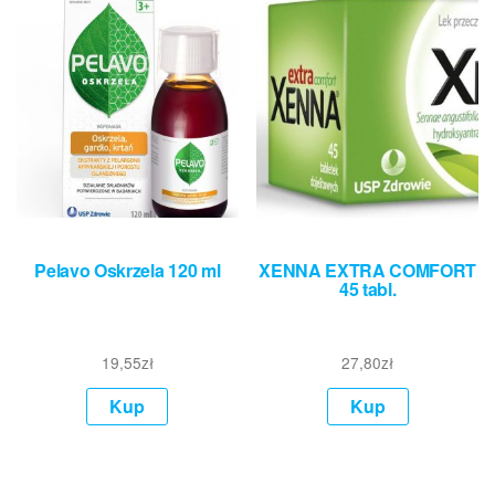
Pelavo Oskrzela 120 ml
XENNA EXTRA COMFORT
45 tabl.
19,55
zł
27,80
zł
Kup
Kup