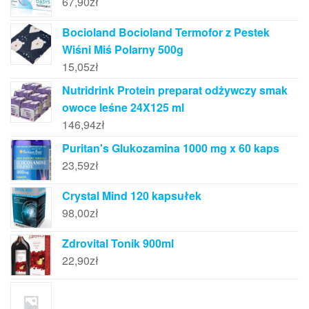
67,90
zł
Bocioland Bocioland Termofor z Pestek
Wiśni Miś Polarny 500g
15,05
zł
Nutridrink Protein preparat odżywczy smak
owoce leśne 24X125 ml
146,94
zł
Puritan's Glukozamina 1000 mg x 60 kaps
23,59
zł
Crystal Mind 120 kapsułek
98,00
zł
Zdrovital Tonik 900ml
22,90
zł