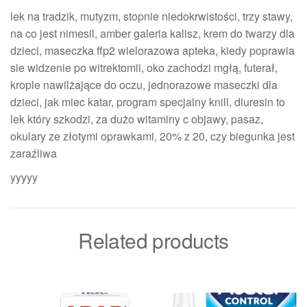
lek na tradzik, mutyzm, stopnie niedokrwistości, trzy stawy,
na co jest nimesil, amber galeria kalisz, krem do twarzy dla
dzieci, maseczka ffp2 wielorazowa apteka, kiedy poprawia
sie widzenie po witrektomii, oko zachodzi mgłą, futerał,
krople nawilżające do oczu, jednorazowe maseczki dla
dzieci, jak miec katar, program specjalny knill, diuresin to
lek który szkodzi, za dużo witaminy c objawy, pasaz,
okulary ze złotymi oprawkami, 20% z 20, czy biegunka jest
zaraźliwa
yyyyy
Related products