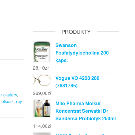
PRODUKTY
Swanson
Fosfatydylocholina 200
kaps.
28,10
zł
Vogue VO 4228 280
(7681785)
269,00
zł
or okulary
,
 olkusz
,
ray
Mito Pharma Molkur
Koncentrat Serwatki Dr
Sandersa Probiotyk 250ml
114,00
zł