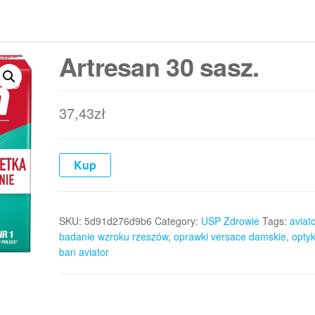
Artresan 30 sasz.
37,43
zł
Kup
SKU:
5d91d276d9b6
Category:
USP Zdrowie
Tags:
aviat
badanie wzroku rzeszów
,
oprawki versace damskie
,
optyk
ban aviator