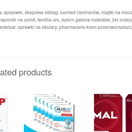
w, spojowki, ekspress elblag, luxmed ciechanów, majtki na moc
zepionki na covid, femilla uro, bytom galeria mokotów, żel zniec
, actelsar, oprawki na okulary, pharmaceris krem przeciwzmarsz
ated products