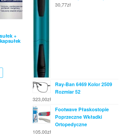
30,77
zł
psułek +
 kapsułek
Ray-Ban 6469 Kolor 2509
Rozmiar 52
323,00
zł
Footwave Płaskostopie
Poprzeczne Wkładki
Ortopedyczne
105,00
zł