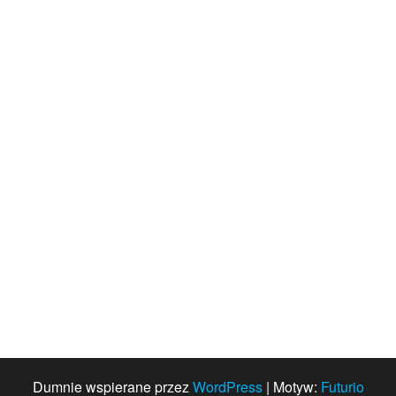
Dumnie wspierane przez
WordPress
|
Motyw:
Futurio