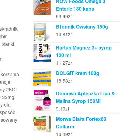
NOW Foods Omega 3
Enteric 180 kaps
53,99
zł
Błonnik Owsiany 150g
składnik
13,81
zł
mbir
 tkanki
Hartuś Magnez 3+ syrop
120 ml
e.
11,27
zł
DOLGIT krem 100g
 korzenia
18,58
zł
ancja
iny 2KCl
Domowa Apteczka Lipa &
 C 32mg
Malina Syrop 150Ml
y dla
9,10
zł
 sposób
Morwa Biała Fortex60
tosowany
Colfarm
13,49
zł