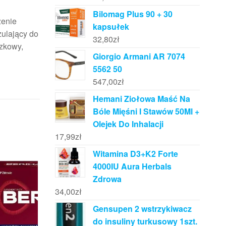
Bilomag Plus 90 + 30
zenie
kapsułek
zulający do
32,80
zł
czkowy,
Giorgio Armani AR 7074
5562 50
547,00
zł
Hemani Ziołowa Maść Na
Bóle Mięśni I Stawów 50Ml +
Olejek Do Inhalacji
17,99
zł
Witamina D3+K2 Forte
4000IU Aura Herbals
Zdrowa
34,00
zł
Gensupen 2 wstrzykiwacz
do insuliny turkusowy 1szt.