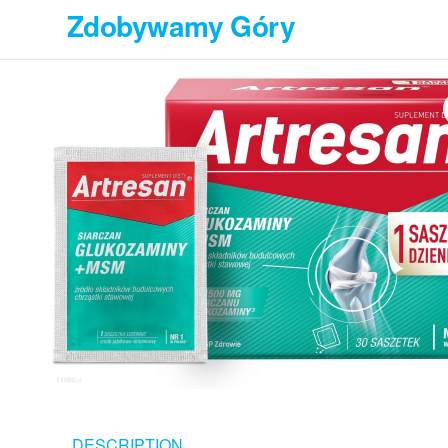
Przejdź
Zdobywamy Góry
do
treści
DESCRIPTION