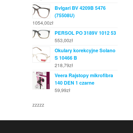
Bvlgari BV 4209B 5476
(75508U)
1054,00
zł
PERSOL PO 3189V 1012 53
553,00
zł
Okulary korekcyjne Solano
S 10466 B
218,79
zł
Veera Rajstopy mikrofibra
140 DEN 1 czarne
59,99
zł
zzzzz