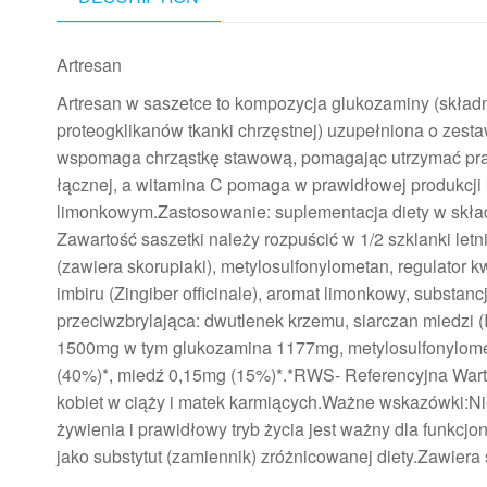
Artresan
Artresan w saszetce to kompozycja glukozaminy (składn
proteogklikanów tkanki chrzęstnej) uzupełniona o zesta
wspomaga chrząstkę stawową, pomagając utrzymać praw
łącznej, a witamina C pomaga w prawidłowej produkcji
limonkowym.Zastosowanie: suplementacja diety w skład
Zawartość saszetki należy rozpuścić w 1/2 szklanki letn
(zawiera skorupiaki), metylosulfonylometan, regulator k
imbiru (Zingiber officinale), aromat limonkowy, substan
przeciwzbrylająca: dwutlenek krzemu, siarczan miedzi (I
1500mg w tym glukozamina 1177mg, metylosulfonylomet
(40%)*, miedź 0,15mg (15%)*.*RWS- Referencyjna Warto
kobiet w ciąży i matek karmiących.Ważne wskazówki:Ni
żywienia i prawidłowy tryb życia jest ważny dla funkc
jako substytut (zamiennik) zróżnicowanej diety.Zawiera