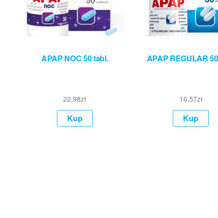
APAP NOC 50 tabl.
APAP REGULAR 50 
22,98
zł
16,57
zł
Kup
Kup