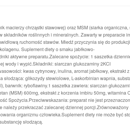
ik macierzy chrząstki stawowej) oraz MSM (siarka organiczna, 
w składników roślinnych i mineralnych. Zawarty w preparacie i
idłową ruchomość stawów. Miedź przyczynia się do produkcji
 kolagenu. Suplement diety o smaku jabłkowo-
niki aktywne preparatu.Zalecane spożycie: 1 saszetka dzienni
iej wody i wypić.Składniki: siarczan glukozaminy 2KCI
wasowości: kwas cytrynowy, inulina, aromat jabłkowy, ekstrakt z
cja słodząca: glikozydy stewiolowe, L-askorbinian wapnia, subst
I), barwnik: ryboflawiny.1 saszetka zawiera: siarczan glukozam
an (MSM) 600mg, ekstrakt z korzenia imbiru 50mg, witamina
ść Spożycia.Przeciwwskazania: preparat nie jest przeznaczon
e należy przekraczać zalecanej dziennej porcji.Zrównoważony
jonowania organizmu człowieka.Suplement diety nie może być s
 substancję słodzącą.