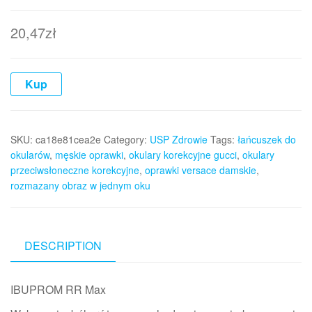
20,47
zł
Kup
SKU:
ca18e81cea2e
Category:
USP Zdrowie
Tags:
łańcuszek do
okularów
,
męskie oprawki
,
okulary korekcyjne gucci
,
okulary
przeciwsłoneczne korekcyjne
,
oprawki versace damskie
,
rozmazany obraz w jednym oku
DESCRIPTION
IBUPROM RR Max