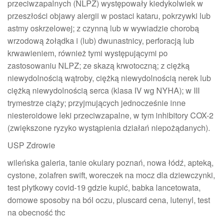
przeciwzapalnych (NLPZ) występowały kiedykolwiek w
przeszłości objawy alergii w postaci kataru, pokrzywki lub
astmy oskrzelowej; z czynną lub w wywiadzie chorobą
wrzodową żołądka i (lub) dwunastnicy, perforacją lub
krwawieniem, również tymi występującymi po
zastosowaniu NLPZ; ze skazą krwotoczną; z ciężką
niewydolnością wątroby, ciężką niewydolnością nerek lub
ciężką niewydolnością serca (klasa IV wg NYHA); w III
trymestrze ciąży; przyjmujących jednocześnie inne
niesteroidowe leki przeciwzapalne, w tym inhibitory COX-2
(zwiększone ryzyko wystąpienia działań niepożądanych).
USP Zdrowie
wileńska galeria, tanie okulary poznań, nowa łódź, apteką,
cystone, zolafren swift, woreczek na mocz dla dziewczynki,
test płytkowy covid-19 gdzie kupić, babka lancetowata,
domowe sposoby na ból oczu, pluscard cena, lutenyl, test
na obecność thc