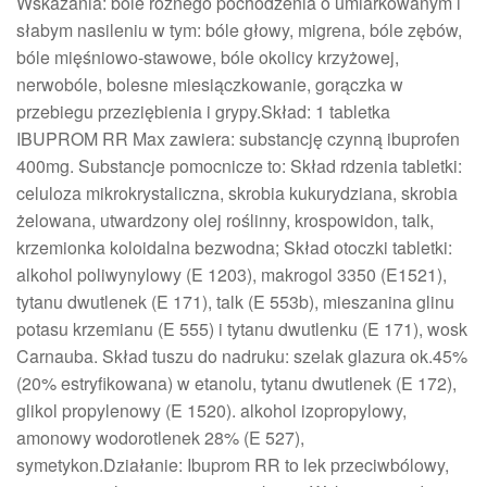
Wskazania: bóle różnego pochodzenia o umiarkowanym i
słabym nasileniu w tym: bóle głowy, migrena, bóle zębów,
bóle mięśniowo-stawowe, bóle okolicy krzyżowej,
nerwobóle, bolesne miesiączkowanie, gorączka w
przebiegu przeziębienia i grypy.Skład: 1 tabletka
IBUPROM RR Max zawiera: substancję czynną ibuprofen
400mg. Substancje pomocnicze to: Skład rdzenia tabletki:
celuloza mikrokrystaliczna, skrobia kukurydziana, skrobia
żelowana, utwardzony olej roślinny, krospowidon, talk,
krzemionka koloidalna bezwodna; Skład otoczki tabletki:
alkohol poliwynylowy (E 1203), makrogol 3350 (E1521),
tytanu dwutlenek (E 171), talk (E 553b), mieszanina glinu
potasu krzemianu (E 555) i tytanu dwutlenku (E 171), wosk
Carnauba. Skład tuszu do nadruku: szelak glazura ok.45%
(20% estryfikowana) w etanolu, tytanu dwutlenek (E 172),
glikol propylenowy (E 1520). alkohol izopropylowy,
amonowy wodorotlenek 28% (E 527),
symetykon.Działanie: Ibuprom RR to lek przeciwbólowy,