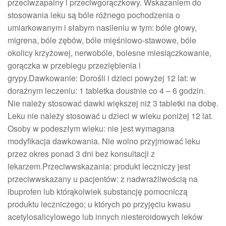
przeciwzapalny i przeciwgorączkowy. Wskazaniem do
stosowania leku są bóle różnego pochodzenia o
umiarkowanym i słabym nasileniu w tym: bóle głowy,
migrena, bóle zębów, bóle mięśniowo-stawowe, bóle
okolicy krzyżowej, nerwobóle, bolesne miesiączkowanie,
gorączka w przebiegu przeziębienia i
grypy.Dawkowanie: Dorośli i dzieci powyżej 12 lat: w
doraźnym leczeniu: 1 tabletka doustnie co 4 – 6 godzin.
Nie należy stosować dawki większej niż 3 tabletki na dobę.
Leku nie należy stosować u dzieci w wieku poniżej 12 lat.
Osoby w podeszłym wieku: nie jest wymagana
modyfikacja dawkowania. Nie wolno przyjmować leku
przez okres ponad 3 dni bez konsultacji z
lekarzem.Przeciwwskazania: produkt leczniczy jest
przeciwwskazany u pacjentów: z nadwrażliwością na
ibuprofen lub którąkolwiek substancję pomocniczą
produktu leczniczego; u których po przyjęciu kwasu
acetylosalicylowego lub innych niesteroidowych leków