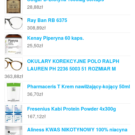
28,88
zł
Ray Ban RB 6375
308,89
zł
Kenay Piperyna 60 kaps.
25,50
zł
OKULARY KOREKCYJNE POLO RALPH
LAUREN PH 2236 5003 51 ROZMIAR M
363,88
zł
Pharmaceris T Krem nawilżający-kojący 50ml
36,70
zł
Fresenius Kabi Protein Powder 4x300g
167,12
zł
Aliness KWAS NIKOTYNOWY 100% niacyna