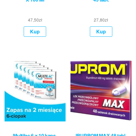
47,50
zł
27,80
zł
Kup
Kup
Multilac 6 x 10 kaps.
IBUPROM MAX 48 tabl.