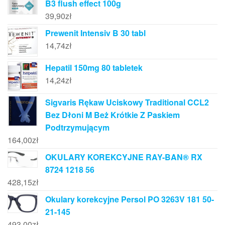
B3 flush effect 100g
39,90
zł
Prewenit Intensiv B 30 tabl
14,74
zł
Hepatil 150mg 80 tabletek
14,24
zł
Sigvaris Rękaw Uciskowy Traditional CCL2
Bez Dłoni M Beż Krótkie Z Paskiem
Podtrzymującym
164,00
zł
OKULARY KOREKCYJNE RAY-BAN® RX
8724 1218 56
428,15
zł
Okulary korekcyjne Persol PO 3263V 181 50-
21-145
493,00
zł