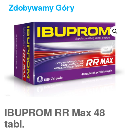
Przejdź
Zdobywamy Góry
do
treści
IBUPROM RR Max 48
tabl.