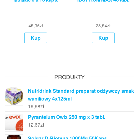
45,36
zł
23,54
zł
Kup
Kup
PRODUKTY
Nutridrink Standard preparat odżywczy smak
waniliowy 4x125ml
19,98
zł
Pyrantelum Owix 250 mg x 3 tabl.
12,67
zł
Solgar D-Biotyna 1000Μg 50Kaps