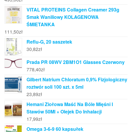
VITAL PROTEINS Collagen Creamer 293g
Smak Waniliowy KOLAGENOWA
ŚMIETANKA
111,50
zł
Reflu-G, 20 saszetek
30,82
zł
Prada PR 08WV 2BM1O1 Glasses Czerwony
778,40
zł
Gilbert Natrium Chloratum 0,9% Fizjologiczny
roztwór soli 100 szt. x 5ml
23,89
zł
Hemani Ziołowa Maść Na Bóle Mięśni I
Stawów 50Ml + Olejek Do Inhalacji
17,99
zł
Omega 3-6-9 60 kapsułek