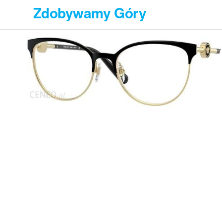
Przejdź
Zdobywamy Góry
do
treści