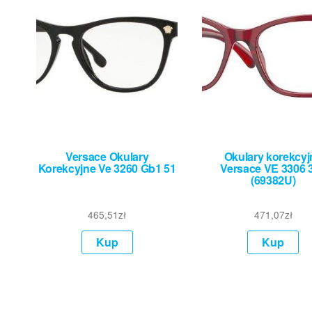
Versace Okulary
Okulary korekcyj
Korekcyjne Ve 3260 Gb1 51
Versace VE 3306 
(69382U)
465,51
zł
471,07
zł
Kup
Kup