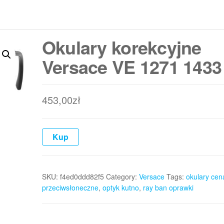
Okulary korekcyjne
Versace VE 1271 1433
453,00
zł
Kup
SKU:
f4ed0ddd82f5
Category:
Versace
Tags:
okulary cen
przeciwsłoneczne
,
optyk kutno
,
ray ban oprawki