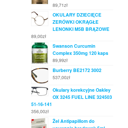
89,71
zł
OKULARY DZIECIĘCE
ZERÓWKI OKRĄGŁE
LENONKI M5B BRĄZOWE
89,00
zł
Swanson Curcumin
Complex 350mg 120 kaps
89,99
zł
Burberry BE2172 3002
537,00
zł
Okulary korekcyjne Oakley
OX 3245 FUEL LINE 324503
51-16-141
356,00
zł
Żel Antipapillom do