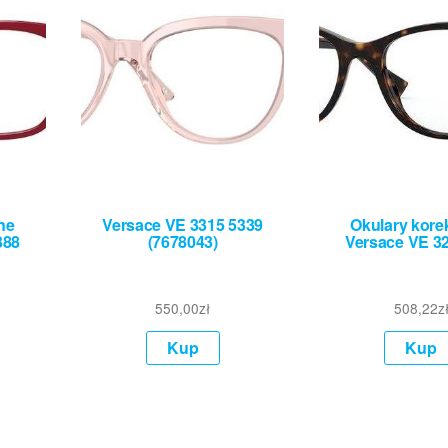
ne
Versace VE 3315 5339
Okulary kore
388
(7678043)
Versace VE 3
550,00
zł
508,22
z
Kup
Kup