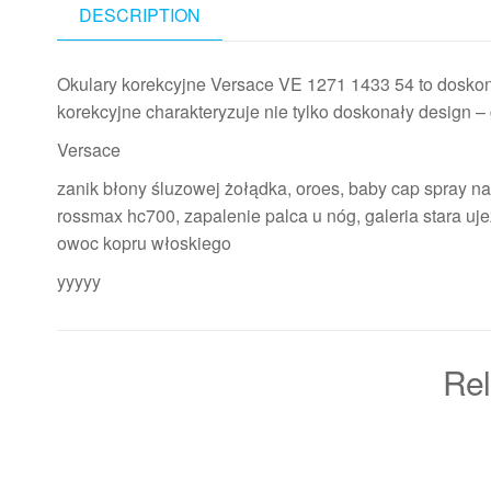
DESCRIPTION
Okulary korekcyjne Versace VE 1271 1433 54 to doskon
korekcyjne charakteryzuje nie tylko doskonały design 
Versace
zanik błony śluzowej żołądka, oroes, baby cap spray na 
rossmax hc700, zapalenie palca u nóg, galeria stara uje
owoc kopru włoskiego
yyyyy
Rel