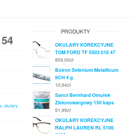
PRODUKTY
 54
OKULARY KOREKCYJNE
TOM FORD TF 5503 016 47
859,00
zł
Boiron Selenium Metallicum
9CH 4 g
10,94
zł
Sanct Bernhard Omułek
Zielonowargowy 150 kaps
a
,
okulary
51,99
zł
OKULARY KOREKCYJNE
RALPH LAUREN RL 5106