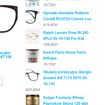
18,72
zł
Oprawki damskie Roberto
Cavalli RC0752 Czarne Lux
419,40
zł
Ralph Lauren Prep Rl 240
0Pc3 45-19-130 For Kid
109,00
zł
Invent Farm Hemo Farm
kcyjne
287 108
60Kaps
15,10
zł
Okulary korekcyjne Giorgio
ł
Armani AR 7174 5570 54-
18-145
633,00
zł
Solgar Formuła Włosy
Paznokcie Skóra 120 tabl