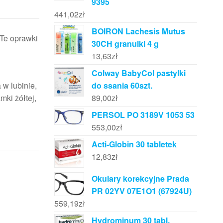
9395
441,02
zł
BOIRON Lachesis Mutus
 Te oprawki
30CH granulki 4 g
13,63
zł
Colway BabyCol pastylki
 w lubinie,
do ssania 60szt.
mki żółtej,
89,00
zł
PERSOL PO 3189V 1053 53
553,00
zł
Acti-Globin 30 tabletek
12,83
zł
Okulary korekcyjne Prada
PR 02YV 07E1O1 (67924U)
559,19
zł
Hydrominum 30 tabl.