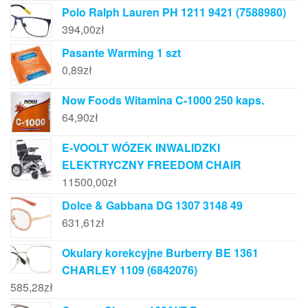
Polo Ralph Lauren PH 1211 9421 (7588980)
394,00
zł
Pasante Warming 1 szt
0,89
zł
Now Foods Witamina C-1000 250 kaps.
64,90
zł
E-VOOLT WÓZEK INWALIDZKI
ELEKTRYCZNY FREEDOM CHAIR
11500,00
zł
Dolce & Gabbana DG 1307 3148 49
631,61
zł
Okulary korekcyjne Burberry BE 1361
CHARLEY 1109 (6842076)
585,28
zł