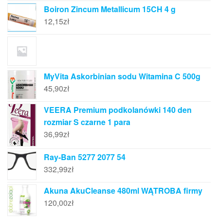
Boiron Zincum Metallicum 15CH 4 g
12,15
zł
MyVita Askorbinian sodu Witamina C 500g
45,90
zł
VEERA Premium podkolanówki 140 den
rozmiar S czarne 1 para
36,99
zł
Ray-Ban 5277 2077 54
332,99
zł
Akuna AkuCleanse 480ml WĄTROBA firmy
120,00
zł