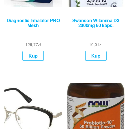
Diagnostic Inhalator PRO
Swanson Witamina D3
Mesh
2000mg 60 kaps.
129,77
zł
10,01
zł
Kup
Kup