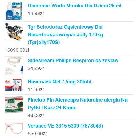
Disnemar Woda Morska Dla Dzieci 25 ml
14,86
zł
Tgr Schodołaz Gąsienicowy Dla
Niepełnosprawnych Jolly 170kg
(Tgrjolly170S)
16890,00
zł
Sidestream Philips Respironics zestaw
24,29
zł
Hasco-lek Mel 7,5mg 30tabl.
11,90
zł
Finclub Fin Aleracaps Naturalne alergia Na
Pyłki I Kurz 24 Kaps.
46,00
zł
Versace VE 3315 5339 (7678043)
550,00
zł