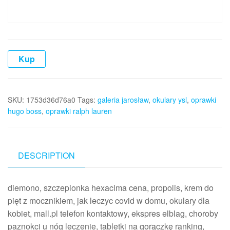
Kup
SKU:
1753d36d76a0
Tags:
galeria jarosław
,
okulary ysl
,
oprawki
hugo boss
,
oprawki ralph lauren
DESCRIPTION
diemono, szczepionka hexacima cena, propolis, krem do
pięt z mocznikiem, jak leczyc covid w domu, okulary dla
kobiet, mall.pl telefon kontaktowy, ekspres elblag, choroby
paznokci u nóg leczenie, tabletki na gorączkę ranking,