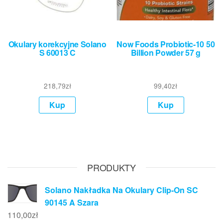
Okulary korekcyjne Solano
Now Foods Probiotic-10 50
S 60013 C
Billion Powder 57 g
218,79
zł
99,40
zł
Kup
Kup
PRODUKTY
Solano Nakładka Na Okulary Clip-On SC
90145 A Szara
110,00
zł