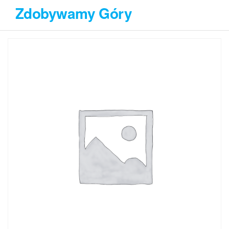
Przejdź
Zdobywamy Góry
do
treści