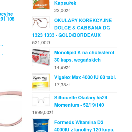
Kapsułek
22,00
zł
kcyjne
291 108
OKULARY KOREKCYJNE
DOLCE & GABBANA DG
1323 1333 - GOLD/BORDEAUX
ł
521,00
zł
Monolipid K na cholesterol
30 kaps. wegańskich
14,99
zł
Vigalex Max 4000 IU 60 tabl.
17,38
zł
Silhouette Okulary 5529
Momentum - 52/19/140
1899,00
zł
Formeds Witamina D3
4000IU z lanoliny 120 kaps.