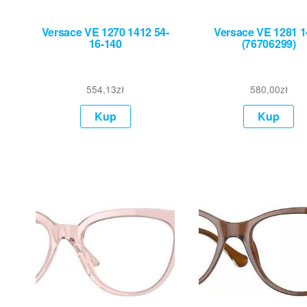
Versace VE 1270 1412 54-
Versace VE 1281 
16-140
(76706299)
554,13
zł
580,00
zł
Kup
Kup