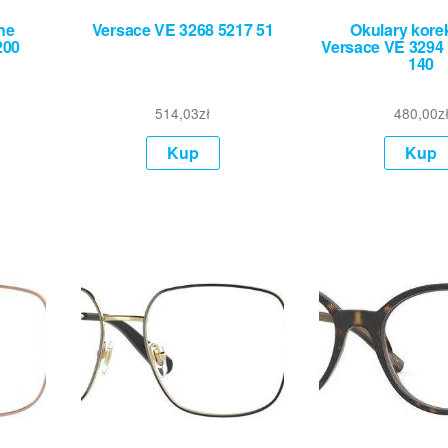
ne
Versace VE 3268 5217 51
Okulary kore
200
Versace VE 3294 
140
514,03
zł
480,00
z
Kup
Kup