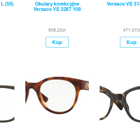
L (55)
Okulary korekcyjne
Versace VE 31
Versace VE 3287 108
508,22
zł
471,07
z
Kup
Kup