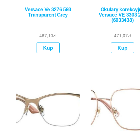
Versace Ve 3276 593
Okulary korekcyj
Transparent Grey
Versace VE 3303 
(6933438)
467,10
zł
471,07
zł
Kup
Kup