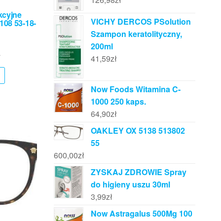
kcyjne
VICHY DERCOS PSolution
108 53-18-
Szampon keratolityczny,
200ml
ł
41,59
zł
Now Foods Witamina C-
1000 250 kaps.
64,90
zł
OAKLEY OX 5138 513802
55
600,00
zł
ZYSKAJ ZDROWIE Spray
do higieny uszu 30ml
3,99
zł
Now Astragalus 500Mg 100