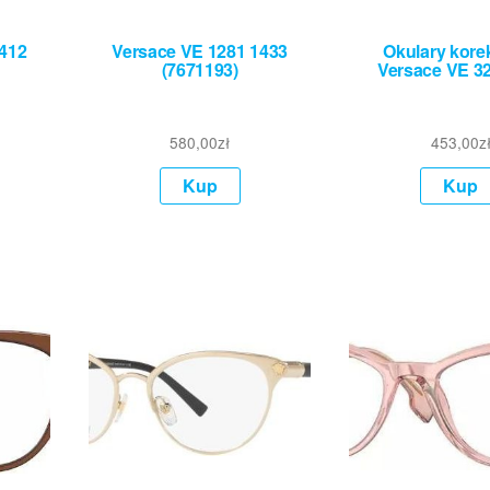
1412
Versace VE 1281 1433
Okulary kore
(7671193)
Versace VE 3
580,00
zł
453,00
z
Kup
Kup