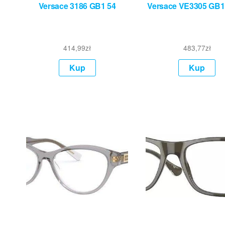
Versace 3186 GB1 54
Versace VE3305 GB1 
414,99
zł
483,77
zł
Kup
Kup