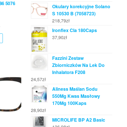
86 5076
Okulary korekcyjne Solano
S 10530 B (7058723)
218,79
zł
ł
Ironflex Cla 180Caps
37,90
zł
Fazzini Zestaw
Zbiorniczków Na Lek Do
Inhalatora F208
24,57
zł
Aliness Maślan Sodu
550Mg Kwas Masłowy
170Mg 100Kaps
28,90
zł
MICROLIFE BP A2 Basic
126,98
zł