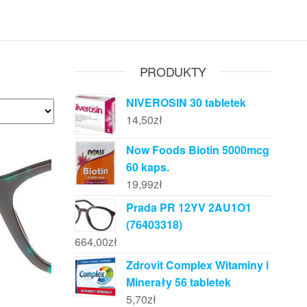
PRODUKTY
NIVEROSIN 30 tabletek
14,50
zł
Now Foods Biotin 5000mcg
60 kaps.
19,99
zł
Prada PR 12YV 2AU1O1
(76403318)
664,00
zł
Zdrovit Complex Witaminy i
Minerały 56 tabletek
5,70
zł