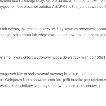
rzchni oka nawilżają oczy. Krople do oczu Thealoz Duo® nie z
wygodnej i bezpiecznej butelce ABAK® można je stosować do 
tak często, jak jest to konieczne. Użytkownicy soczewek kont
s jej zakładania lub zdejmowania, jak również tak często jak j
rometamol, kwas chlorowodorowy, woda do wstrzykiwań do 100ml
wujących.Nie przechowywać otwartej butelki dłużej niż 3
i Celsjusza.Nie stosować produktu, jeśli butelka jest uszkod
kolwiek ze składników.Nie dotykać powierzchni oka końcówką