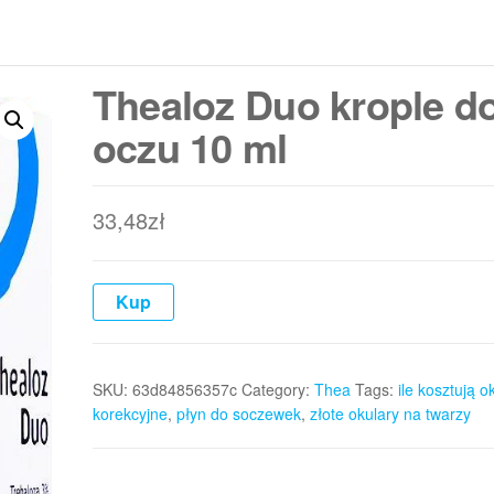
Thealoz Duo krople d
oczu 10 ml
33,48
zł
Kup
SKU:
63d84856357c
Category:
Thea
Tags:
ile kosztują o
korekcyjne
,
płyn do soczewek
,
złote okulary na twarzy