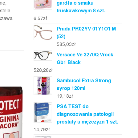
gardła o smaku
ne,
truskawkowym 8 szt.
stela
6,57
zł
rszawa
Prada PR02YV 01Y1O1 M
(52)
585,03
zł
Versace Ve 3270Q Vrock
Gb1 Black
528,28
zł
Sambucol Extra Strong
syrop 120ml
19,13
zł
PSA TEST do
diagnozowania patologii
prostaty u mężczyzn 1 szt.
14,79
zł