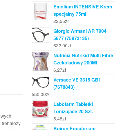
Emolium INTENSIVE Krem
specjalny 75ml
22,55
zł
Giorgio Armani AR 7004
5877 (75873135)
632,00
zł
Nutricia Nutrikid Multi Fibre
Czekoladowy 200Ml
6,27
zł
Versace VE 3315 GB1
(7678843)
550,00
zł
Labofarm Tabletki
Tonizujące 20 Szt.
owych.
5,48
zł
 trehalozy.
Boiron Eupatorium