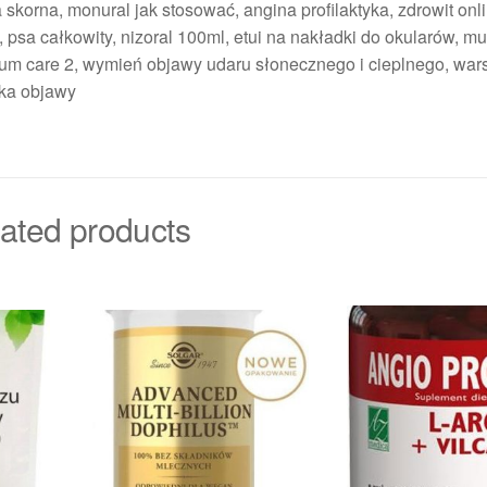
skorna, monural jak stosować, angina profilaktyka, zdrowit onli
, psa całkowity, nizoral 100ml, etui na nakładki do okularów, mu
mium care 2, wymień objawy udaru słonecznego i cieplnego, wa
aka objawy
ated products