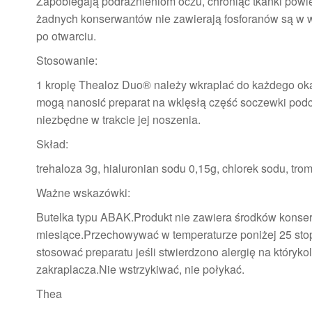
Zapobiegają podrażnieniom oczu, chroniąc tkanki powie
żadnych konserwantów nie zawierają fosforanów są w 
po otwarciu.
Stosowanie:
1 kroplę Thealoz Duo® należy wkraplać do każdego oka 
mogą nanosić preparat na wklęsłą część soczewki podcza
niezbędne w trakcie jej noszenia.
Skład:
trehaloza 3g, hialuronian sodu 0,15g, chlorek sodu, t
Ważne wskazówki:
Butelka typu ABAK.Produkt nie zawiera środków konser
miesiące.Przechowywać w temperaturze poniżej 25 stopn
stosować preparatu jeśli stwierdzono alergię na który
zakraplacza.Nie wstrzykiwać, nie połykać.
Thea