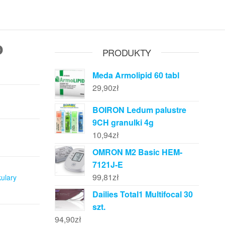
o
PRODUKTY
Meda Armolipid 60 tabl
29,90
zł
BOIRON Ledum palustre
9CH granulki 4g
10,94
zł
OMRON M2 Basic HEM-
7121J-E
99,81
zł
kulary
Dailies Total1 Multifocal 30
szt.
94,90
zł