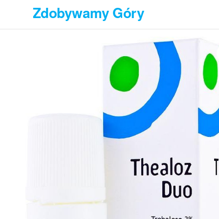
Przejdź
Zdobywamy Góry
do
treści