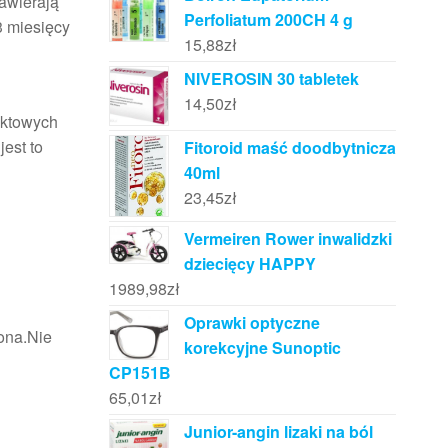
awierają
Perfoliatum 200CH 4 g
3 miesięcy
15,88
zł
NIVEROSIN 30 tabletek
14,50
zł
aktowych
est to
Fitoroid maść doodbytnicza
40ml
23,45
zł
Vermeiren Rower inwalidzki
dziecięcy HAPPY
1989,98
zł
Oprawki optyczne
zona.Nie
korekcyjne Sunoptic
CP151B
65,01
zł
Junior-angin lizaki na ból