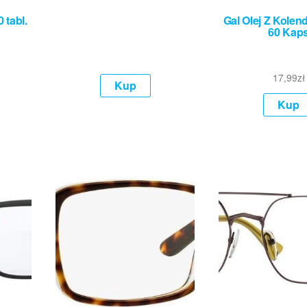
tabl.
Gal Olej Z Kolen
60 Kap
17,99
zł
Kup
Kup