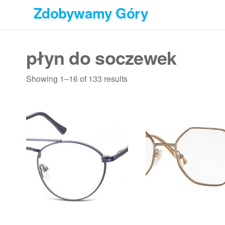
Przejdź
Zdobywamy Góry
do
treści
płyn do soczewek
Showing 1–16 of 133 results