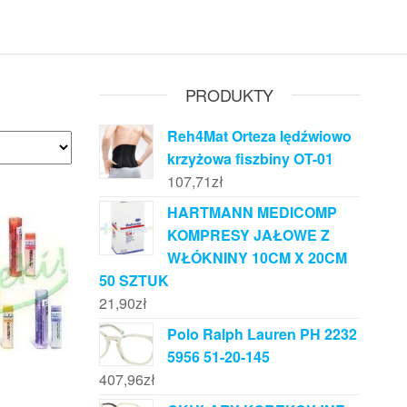
PRODUKTY
Reh4Mat Orteza lędźwiowo
krzyżowa fiszbiny OT-01
107,71
zł
HARTMANN MEDICOMP
KOMPRESY JAŁOWE Z
WŁÓKNINY 10CM X 20CM
50 SZTUK
21,90
zł
Polo Ralph Lauren PH 2232
5956 51-20-145
407,96
zł