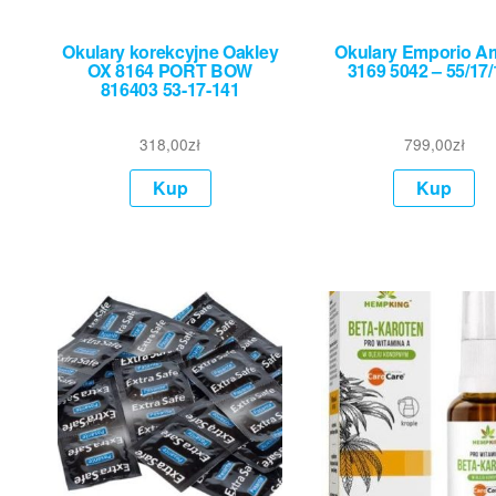
Okulary korekcyjne Oakley
Okulary Emporio A
OX 8164 PORT BOW
3169 5042 – 55/17
816403 53-17-141
318,00
zł
799,00
zł
Kup
Kup