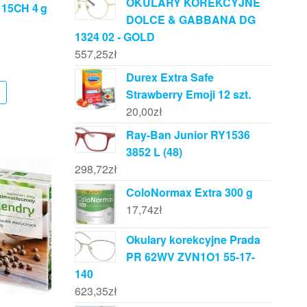
OKULARY KOREKCYJNE
 15CH 4 g
DOLCE & GABBANA DG
1324 02 - GOLD
557,25
zł
Durex Extra Safe
Strawberry Emoji 12 szt.
20,00
zł
Ray-Ban Junior RY1536
3852 L (48)
298,72
zł
ColoNormax Extra 300 g
17,74
zł
Okulary korekcyjne Prada
PR 62WV ZVN1O1 55-17-
140
623,35
zł