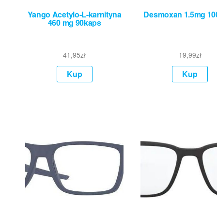
Yango Acetylo-L-karnityna
Desmoxan 1.5mg 100 
460 mg 90kaps
41,95
zł
19,99
zł
Kup
Kup