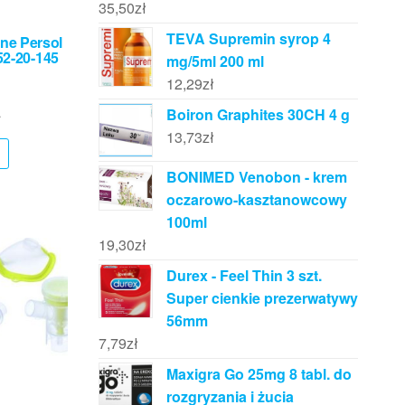
35,50
zł
TEVA Supremin syrop 4
ne Persol
52-20-145
mg/5ml 200 ml
12,29
zł
Boiron Graphites 30CH 4 g
ł
13,73
zł
BONIMED Venobon - krem
oczarowo-kasztanowcowy
100ml
19,30
zł
Durex - Feel Thin 3 szt.
Super cienkie prezerwatywy
56mm
7,79
zł
Maxigra Go 25mg 8 tabl. do
rozgryzania i żucia