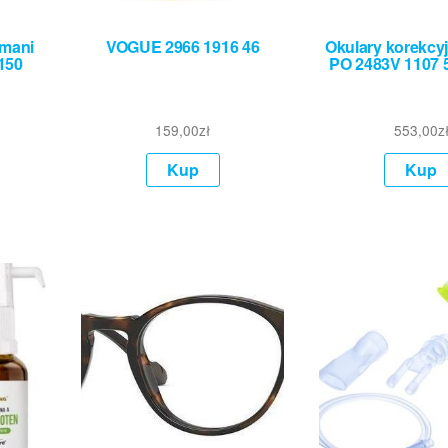
rmani
VOGUE 2966 1916 46
Okulary korekcyj
/150
PO 2483V 1107 
159,00
zł
553,00
z
Kup
Kup