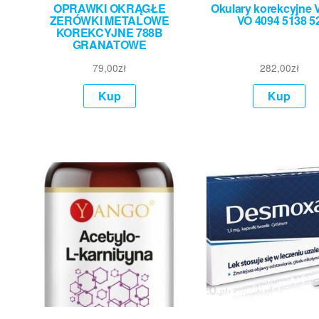
OPRAWKI OKRĄGŁE
Okulary korekcyjne
ZERÓWKI METALOWE
VO 4094 5138 5
KOREKCYJNE 788B
GRANATOWE
79,00
zł
282,00
zł
Kup
Kup