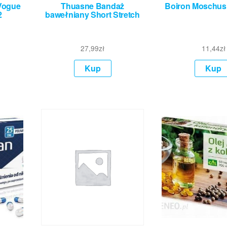
 Vogue
Thuasne Bandaż
Boiron Moschus
2
bawełniany Short Stretch
27,99
zł
11,44
zł
Kup
Kup