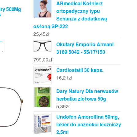
ARmedical Kołnierz
dry 500Mg
ortopedyczny typu
s
Schanza z dodatkową
osłoną SP-222
25,45
zł
Okulary Emporio Armani
3169 5042 - 55/17/150
799,00
zł
Cardiostatil 30 kaps.
16,21
zł
Dary Natury Dla nerwusów
herbatka ziołowa 50g
5,39
zł
Undofen Amorolfina 50mg,
lakier do paznokci leczniczy
2,5ml