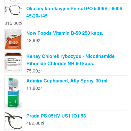
Okulary korekcyjne Persol PO 5006VT 8006
45-20-145
815,00
zł
Now Foods Vitamin B-50 250 kaps.
48,99
zł
Kenay Chlorek rybozydu - Nicotinamide
Riboside Chloride NR 60 kaps.
75,00
zł
Admira Cephamed, Afty Spray, 30 ml
11,80
zł
Prada PS 05HV US11O1 53
482,00
zł