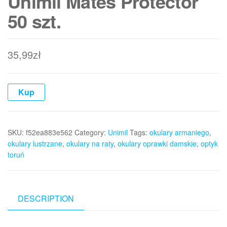
Unimil Mates Protector
50 szt.
35,99
zł
Kup
SKU:
f52ea883e562
Category:
Unimil
Tags:
okulary armaniego
,
okulary lustrzane
,
okulary na raty
,
okulary oprawki damskie
,
optyk
toruń
DESCRIPTION