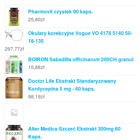
Pharmovit czystek 90 kaps.
25,80
zł
Okulary korekcyjne Vogue VO 4178 5140 50-
18-135
297,77
zł
BOIRON Sabadilla officinarum 200CH granul
15,88
zł
Doctor Life Ekstrakt Standaryzowany
Kordycepina 5 mg - 60 kaps.
98,19
zł
Alter Medica Szczeć Ekstrakt 300mg 60
Kaps.