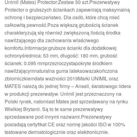
Unimil (Mates) Protector:Zestaw 50 szt.Prezerwatywy
Protector o grubszych ściankach zapewniają maksymalną
ochronę i bezpieczeństwo. Dla osób, które chcą mieć
całkowitą pewność.Poza większą grubością ścianek
charakteryzują się również zwiększoną ilością środka
nawilżającego dla zachowania właściwego
komfortu.Informacje:grubsze ścianki dla dodatkowej
ochronyśrednica: 53 mm, długość: 180 mm, grubość
ścianek: 0.095 mmprzezroczystapokryte środkiem
nawilżającymnaturalna guma lateksowazakończona
zbiorniczkiemdata ważności 2019Marki UNIMIL oraz
MATES należą do jednej firmy – Ansell, światowego lidera
w produkcji prezerwatyw. Unimil jest przeznaczony na
Polski rynek, natomiast Mates jest sprzedawany na rynku
Wielkiej Brytanii. Są to te same prezerwatywy
sprzedawane pod innymi nazwami.Prezerwatywy
posiadają certyfikat CE oraz normę jakości ISO w 100%
testowane dermatologicznie oraz elektronicznie.