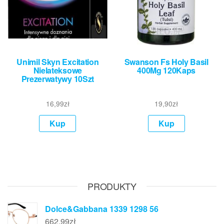
Unimil Skyn Excitation
Swanson Fs Holy Basil
Nielateksowe
400Mg 120Kaps
Prezerwatywy 10Szt
16,99
zł
19,90
zł
Kup
Kup
PRODUKTY
Dolce&Gabbana 1339 1298 56
662,99
zł