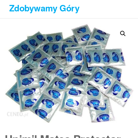
Przejdź
Zdobywamy Góry
do
treści