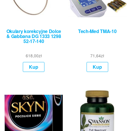
Okulary korekcyjne Dolce
Tech-Med TMA-10
& Gabbana DG 1333 1298
52-17-140
618,00
zł
71,64
zł
Kup
Kup