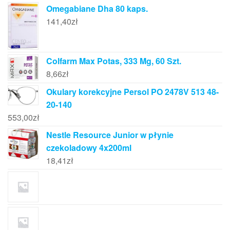
Omegabiane Dha 80 kaps.
141,40
zł
Colfarm Max Potas, 333 Mg, 60 Szt.
8,66
zł
Okulary korekcyjne Persol PO 2478V 513 48-
20-140
553,00
zł
Nestle Resource Junior w płynie
czekoladowy 4x200ml
18,41
zł