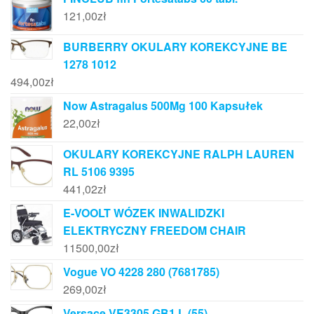
121,00
zł
BURBERRY OKULARY KOREKCYJNE BE
1278 1012
494,00
zł
Now Astragalus 500Mg 100 Kapsułek
22,00
zł
OKULARY KOREKCYJNE RALPH LAUREN
RL 5106 9395
441,02
zł
E-VOOLT WÓZEK INWALIDZKI
ELEKTRYCZNY FREEDOM CHAIR
11500,00
zł
Vogue VO 4228 280 (7681785)
269,00
zł
Versace VE3305 GB1 L (55)