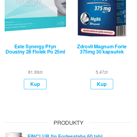
Este Synergy Płyn
Zdrovit Magnum Forte
Doustny 28 Fiolek Po 25ml
375mg 30 kapsułek
81,99
zł
5,47
zł
Kup
Kup
PRODUKTY
FINCLUB fin Fortesatabs 60 tabl.