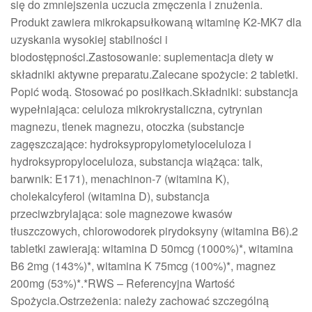
się do zmniejszenia uczucia zmęczenia i znużenia.
Produkt zawiera mikrokapsułkowaną witaminę K2-MK7 dla
uzyskania wysokiej stabilności i
biodostępności.Zastosowanie: suplementacja diety w
składniki aktywne preparatu.Zalecane spożycie: 2 tabletki.
Popić wodą. Stosować po posiłkach.Składniki: substancja
wypełniająca: celuloza mikrokrystaliczna, cytrynian
magnezu, tlenek magnezu, otoczka (substancje
zagęszczające: hydroksypropylometyloceluloza i
hydroksypropyloceluloza, substancja wiążąca: talk,
barwnik: E171), menachinon-7 (witamina K),
cholekalcyferol (witamina D), substancja
przeciwzbrylająca: sole magnezowe kwasów
tłuszczowych, chlorowodorek pirydoksyny (witamina B6).2
tabletki zawierają: witamina D 50mcg (1000%)*, witamina
B6 2mg (143%)*, witamina K 75mcg (100%)*, magnez
200mg (53%)*.*RWS – Referencyjna Wartość
Spożycia.Ostrzeżenia: należy zachować szczególną