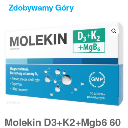
Przejdź
Zdobywamy Góry
do
treści
Molekin D3+K2+Mgb6 60