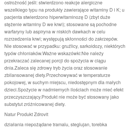
ostrożność jeśli: stwierdzono reakcje alergiczne
wszelkiego typu na produkty zawierające witaminy D i K; u
pacjenta stwierdzono hiperwitaminozę D (zbyt duże
stężenie witaminy D we krwi); stosowane są pochodne
warfaryny lub aspiryna w niskich dawkach w celu
rozrzedzenia krwi; występują skłonności do zakrzepów.
Nie stosować w przypadku: gruźlicy, sarkoidozy, niektórych
typów chłoniaków.Ważne wskazówki:Nie należy
przekraczać zalecanej porcji do spożycia w ciągu
dnia.Zaleca się zdrowy tryb życia oraz stosowanie
zbilansowanej diety.Przechowywać w temperaturze
pokojowej, w suchym miejscu, niedostępnym dla małych
dzieci.Spożycie w nadmiernych ilościach może mieć efekt
przeczyszczający.Produkt nie może być stosowany jako
substytut zróżnicowanej diety.
Natur Produkt Zdrovit
działania niepożądane tramalu, steglujan, torebka