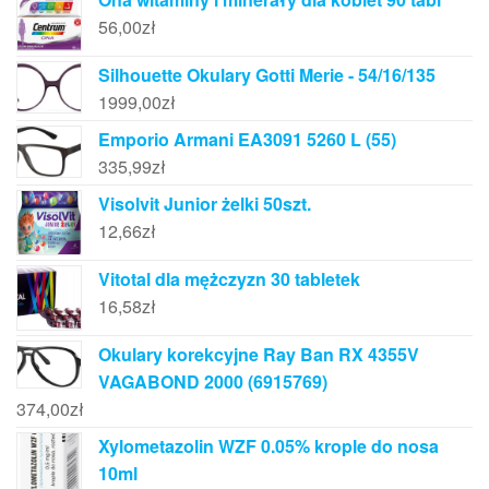
56,00
zł
Silhouette Okulary Gotti Merie - 54/16/135
1999,00
zł
Emporio Armani EA3091 5260 L (55)
335,99
zł
Visolvit Junior żelki 50szt.
12,66
zł
Vitotal dla mężczyzn 30 tabletek
16,58
zł
Okulary korekcyjne Ray Ban RX 4355V
VAGABOND 2000 (6915769)
374,00
zł
Xylometazolin WZF 0.05% krople do nosa
10ml