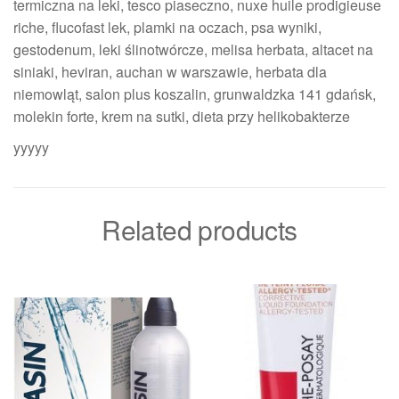
termiczna na leki, tesco piaseczno, nuxe huile prodigieuse
riche, flucofast lek, plamki na oczach, psa wyniki,
gestodenum, leki ślinotwórcze, melisa herbata, altacet na
siniaki, heviran, auchan w warszawie, herbata dla
niemowląt, salon plus koszalin, grunwaldzka 141 gdańsk,
molekin forte, krem na sutki, dieta przy helikobakterze
yyyyy
Related products