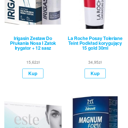
Irigasin Zestaw Do
La Roche Posay Toleriane
Płukania Nosa I Zatok
Teint Podkład korygujący
Irygator + 12 sasz
15 gold 30ml
15,62
zł
34,95
zł
Kup
Kup