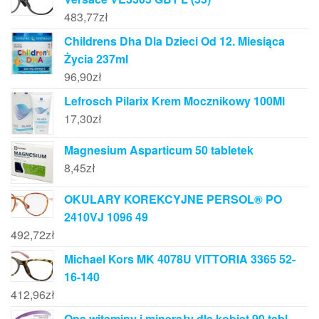
483,77
zł
Childrens Dha Dla Dzieci Od 12. Miesiąca
Życia 237ml
96,90
zł
Lefrosch Pilarix Krem Mocznikowy 100Ml
17,30
zł
Magnesium Asparticum 50 tabletek
8,45
zł
OKULARY KOREKCYJNE PERSOL® PO
2410VJ 1096 49
492,72
zł
Michael Kors MK 4078U VITTORIA 3365 52-
16-140
412,96
zł
Ona witaminy i minerały dla kobiet 90 tabl