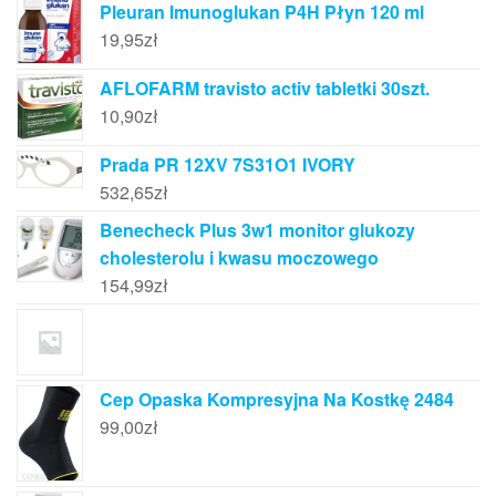
Pleuran Imunoglukan P4H Płyn 120 ml
19,95
zł
AFLOFARM travisto activ tabletki 30szt.
10,90
zł
Prada PR 12XV 7S31O1 IVORY
532,65
zł
Benecheck Plus 3w1 monitor glukozy
cholesterolu i kwasu moczowego
154,99
zł
Cep Opaska Kompresyjna Na Kostkę 2484
99,00
zł