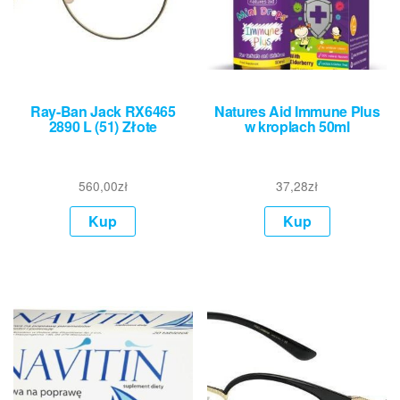
Ray-Ban Jack RX6465
Natures Aid Immune Plus
2890 L (51) Złote
w kroplach 50ml
560,00
zł
37,28
zł
Kup
Kup