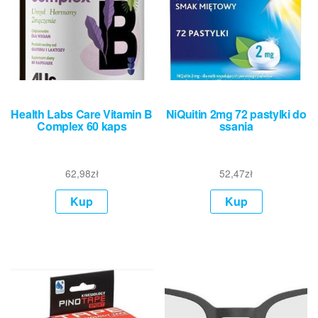
Health Labs Care Vitamin B
NiQuitin 2mg 72 pastylki do
Complex 60 kaps
ssania
62,98
zł
52,47
zł
Kup
Kup