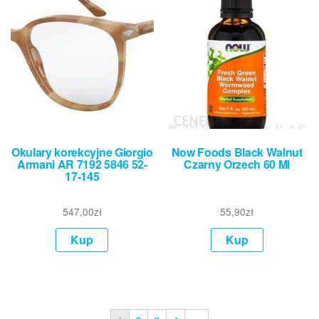
Okulary korekcyjne Giorgio
Now Foods Black Walnut
Armani AR 7192 5846 52-
Czarny Orzech 60 Ml
17-145
547,00
zł
55,90
zł
Kup
Kup