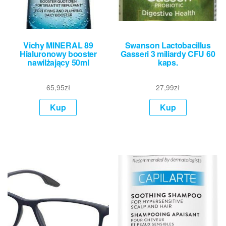
Vichy MINERAL 89
Swanson Lactobacillus
Hialuronowy booster
Gasseri 3 miliardy CFU 60
nawilżający 50ml
kaps.
65,95
zł
27,99
zł
Kup
Kup