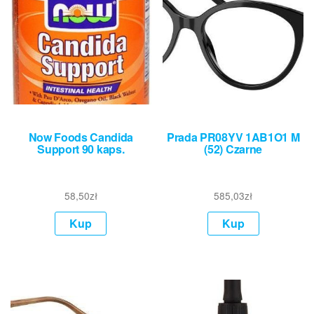
Now Foods Candida
Prada PR08YV 1AB1O1 M
Support 90 kaps.
(52) Czarne
58,50
zł
585,03
zł
Kup
Kup