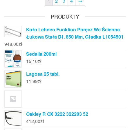
1
2
3
4
→
PRODUKTY
Koło Lehnen Funktion Poręcz Wc Ścienna
Łukowa Stała Dł. 850 Mm, Gładka L1054501
948,00
zł
Sedalia 200ml
15,10
zł
Lagosa 25 tabl.
11,99
zł
Oakley R OX 3222 322203 52
412,00
zł