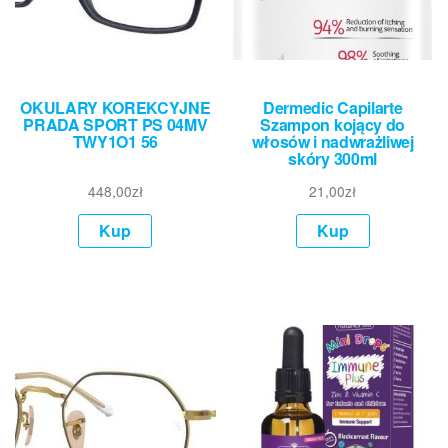
OKULARY KOREKCYJNE
Dermedic Capilarte
PRADA SPORT PS 04MV
Szampon kojący do
TWY1O1 56
włosów i nadwrażliwej
skóry 300ml
448,00
zł
21,00
zł
Kup
Kup