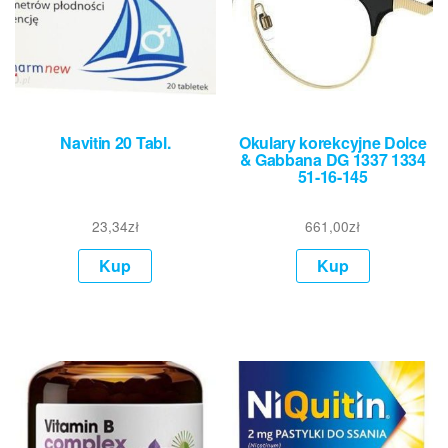
Navitin 20 Tabl.
Okulary korekcyjne Dolce
& Gabbana DG 1337 1334
51-16-145
23,34
zł
661,00
zł
Kup
Kup