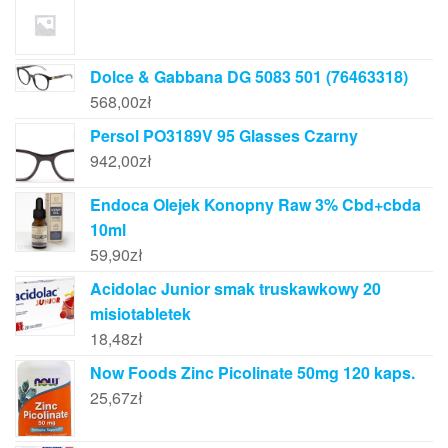
Dolce & Gabbana DG 5083 501 (76463318)
568,00
zł
Persol PO3189V 95 Glasses Czarny
942,00
zł
Endoca Olejek Konopny Raw 3% Cbd+cbda
10ml
59,90
zł
Acidolac Junior smak truskawkowy 20
misiotabletek
18,48
zł
Now Foods Zinc Picolinate 50mg 120 kaps.
25,67
zł