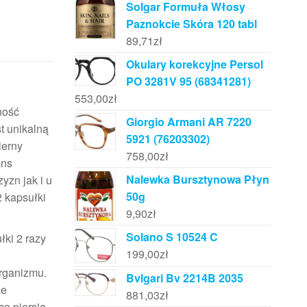
Solgar Formuła Włosy
Paznokcie Skóra 120 tabl
89,71
zł
Okulary korekcyjne Persol
PO 3281V 95 (68341281)
553,00
zł
ność
Giorgio Armani AR 7220
t unikalną
5921 (76203302)
ierny
758,00
zł
ans
Nalewka Bursztynowa Płyn
yzn jak i u
50g
2 kapsułki
9,90
zł
Solano S 10524 C
łki 2 razy
199,00
zł
rganizmu.
Bvlgari Bv 2214B 2035
ze
881,03
zł
ce piersią