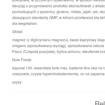
decyzję o przyjmowaniu produktu skonsultowali z właś
pochodzących z pszenicy, glutenu, mleka, jajek, ryb,
stosującym standardy GMP, w którym przetwarza się skł
dla wegetarian.
Skład:
magnez (z diglicynianu magnezu), kwas kaprylowy (kapr
oregano (sproszkowany wyciąg), sproszkowana cebula cz
Pazur (Czepota puszysta), bylica piołunu, dwutlenek kr
Now Foods
equoral 100, essentiale forte max, badanie dna oka na c
rzeszowie, czysta hypercholesterolemia, co na zaparci
yyyyy
Rel