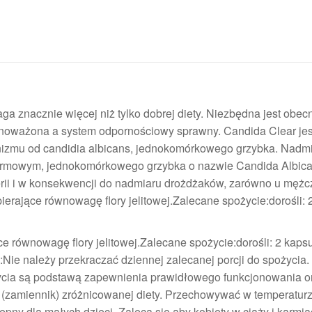
nacznie więcej niż tylko dobrej diety. Niezbędna jest obec
ównoważona a system odpornościowy sprawny. Candida Clear jes
anizmu od candidia albicans, jednokomórkowego grzybka. Nadm
armowym, jednokomórkowego grzybka o nazwie Candida Albic
rii i w konsekwencji do nadmiaru drożdżaków, zarówno u mężcz
ierające równowagę flory jelitowej.Zalecane spożycie:dorośli: 
e równowagę flory jelitowej.Zalecane spożycie:dorośli: 2 kapsu
Nie należy przekraczać dziennej zalecanej porcji do spożycia.
życia są podstawą zapewnienia prawidłowego funkcjonowania o
t (zamiennik) zróżnicowanej diety. Przechowywać w temperatur
ny dla małych dzieci. Zaleca się aby kobiety w ciąży i karmią