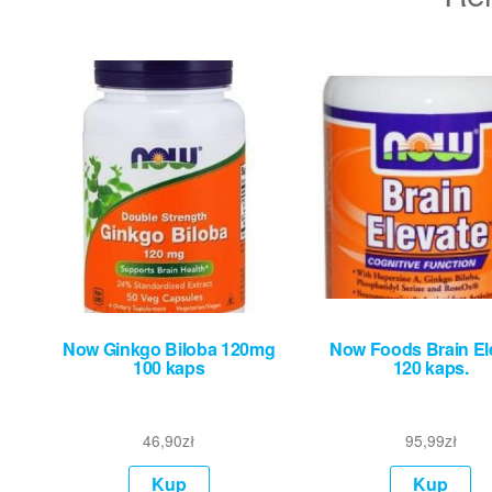
Now Ginkgo Biloba 120mg
Now Foods Brain El
100 kaps
120 kaps.
46,90
zł
95,99
zł
Kup
Kup