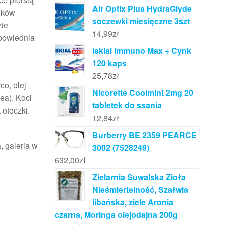
Air Optix Plus HydraGlyde
ików
soczewki miesięczne 3szt
zie
14,99
zł
dpowiednia
Iskial immuno Max + Cynk
120 kaps
25,78
zł
co, olej
Nicorette Coolmint 2mg 20
ea), Koci
tabletek do ssania
 otoczki.
12,84
zł
Burberry BE 2359 PEARCE
, galeria w
3002 (7528249)
632,00
zł
Zielarnia Suwalska Zioła
Nieśmiertelność, Szałwia
libańska, ziele Aronia
czarna, Moringa olejodajna 200g