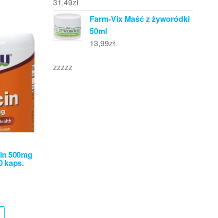
31,49
zł
Farm-Vix Maść z żyworódki
50ml
13,99
zł
zzzzz
in 500mg
0 kaps.