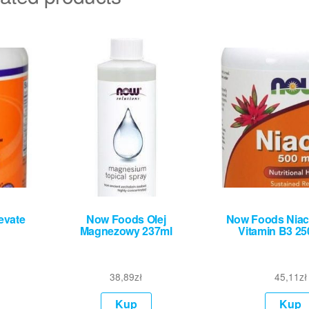
evate
Now Foods Olej
Now Foods Niac
Magnezowy 237ml
Vitamin B3 25
38,89
zł
45,11
zł
Kup
Kup