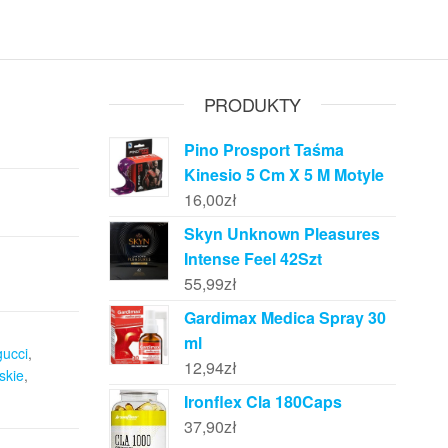
PRODUKTY
Pino Prosport Taśma
Kinesio 5 Cm X 5 M Motyle
16,00
zł
Skyn Unknown Pleasures
Intense Feel 42Szt
55,99
zł
Gardimax Medica Spray 30
ml
gucci
,
12,94
zł
skie
,
Ironflex Cla 180Caps
37,90
zł