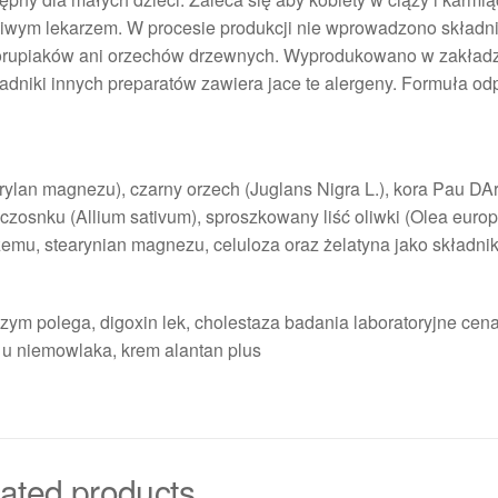
ciwym lekarzem. W procesie produkcji nie wprowadzono składn
 skorupiaków ani orzechów drzewnych. Wyprodukowano w zakład
adniki innych preparatów zawiera jace te alergeny. Formuła o
ylan magnezu), czarny orzech (Juglans Nigra L.), kora Pau DAr
osnku (Allium sativum), sproszkowany liść oliwki (Olea europ
zemu, stearynian magnezu, celuloza oraz żelatyna jako składnik
zym polega, digoxin lek, cholestaza badania laboratoryjne cena
a u niemowlaka, krem alantan plus
ated products