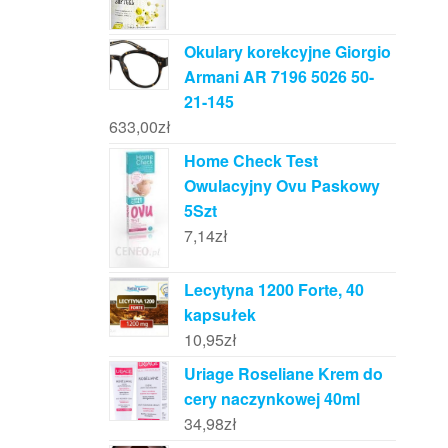
Okulary korekcyjne Giorgio
Armani AR 7196 5026 50-
21-145
633,00
zł
Home Check Test
Owulacyjny Ovu Paskowy
5Szt
7,14
zł
Lecytyna 1200 Forte, 40
kapsułek
10,95
zł
Uriage Roseliane Krem do
cery naczynkowej 40ml
34,98
zł