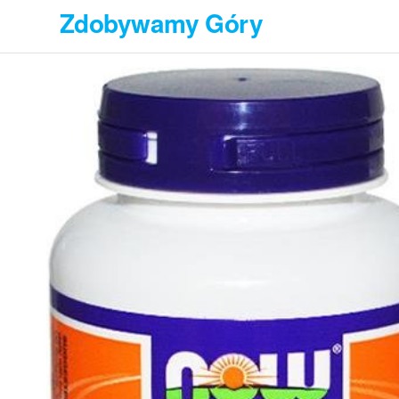
Przejdź
Zdobywamy Góry
do
treści