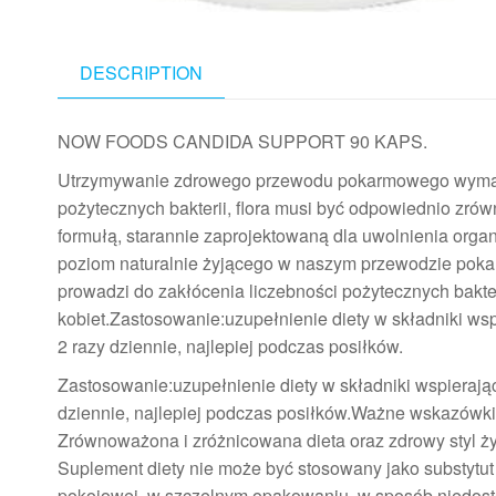
DESCRIPTION
NOW FOODS CANDIDA SUPPORT 90 KAPS.
Utrzymywanie zdrowego przewodu pokarmowego wymaga z
pożytecznych bakterii, flora musi być odpowiednio zr
formułą, starannie zaprojektowaną dla uwolnienia org
poziom naturalnie żyjącego w naszym przewodzie pok
prowadzi do zakłócenia liczebności pożytecznych bakte
kobiet.Zastosowanie:uzupełnienie diety w składniki wsp
2 razy dziennie, najlepiej podczas posiłków.
Zastosowanie:uzupełnienie diety w składniki wspierając
dziennie, najlepiej podczas posiłków.Ważne wskazówki:
Zrównoważona i zróżnicowana dieta oraz zdrowy styl 
Suplement diety nie może być stosowany jako substytu
pokojowej, w szczelnym opakowaniu, w sposób niedostęp