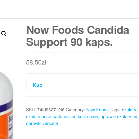
Now Foods Candida
Support 90 kaps.
58,50
zł
Kup
SKU:
74fd962712f6
Category:
Now Foods
Tags:
okulary 
okulary przeciwsłoneczne kocie oczy
,
oprawki okulary mę
oprawki versace