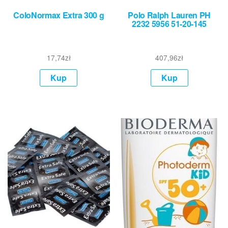
ColoNormax Extra 300 g
Polo Ralph Lauren PH
2232 5956 51-20-145
17,74
zł
407,96
zł
Kup
Kup