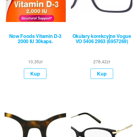
Now Foods Vitamin D-3
Okulary korekcyjne Vogue
2000 IU 30kaps.
VO 5406 2963 (6957269)
10,35
zł
278,42
zł
Kup
Kup