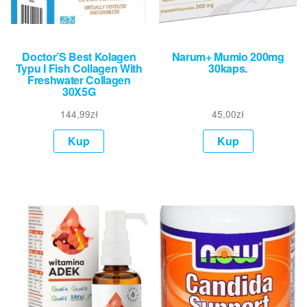
Doctor’S Best Kolagen
Narum+ Mumio 200mg
Typu I Fish Collagen With
30kaps.
Freshwater Collagen
30X5G
144,99
zł
45,00
zł
Kup
Kup