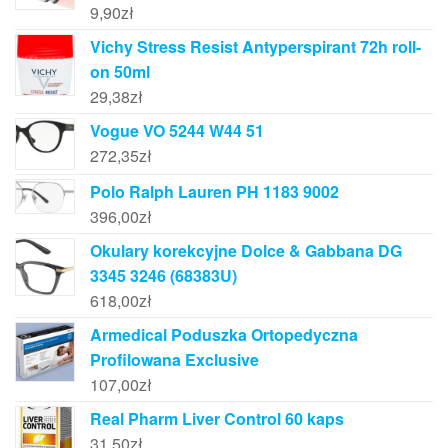
9,90
zł
Vichy Stress Resist Antyperspirant 72h roll-
on 50ml
29,38
zł
Vogue VO 5244 W44 51
272,35
zł
Polo Ralph Lauren PH 1183 9002
396,00
zł
Okulary korekcyjne Dolce & Gabbana DG
3345 3246 (68383U)
618,00
zł
Armedical Poduszka Ortopedyczna
Profilowana Exclusive
107,00
zł
Real Pharm Liver Control 60 kaps
31,50
zł