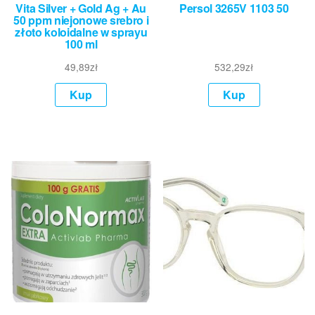
Vita Silver + Gold Ag + Au
Persol 3265V 1103 50
50 ppm niejonowe srebro i
złoto koloidalne w sprayu
100 ml
49,89
zł
532,29
zł
Kup
Kup