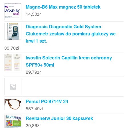
Magne-B6 Max magnez 50 tabletek
14,30
zł
Diagnosis Diagnostic Gold System
Glukometr zestaw do pomiaru glukozy we
krwi 1 szt.
33,70
zł
Iwostin Solecrin Capillin krem ochronny
SPF50+ 50ml
29,79
zł
Persol PO 9714V 24
557,49
zł
Revitanerw Junior 30 kapsułek
20,86
zł