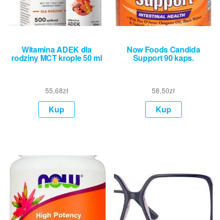
Witamina ADEK dla
Now Foods Candida
rodziny MCT krople 50 ml
Support 90 kaps.
55,68
zł
58,50
zł
Kup
Kup