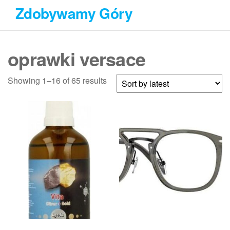
Przejdź
Zdobywamy Góry
do
treści
oprawki versace
Showing 1–16 of 65 results