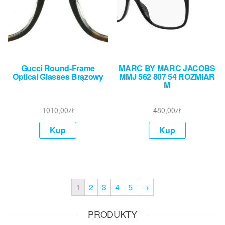
Gucci Round-Frame
MARC BY MARC JACOBS
Optical Glasses Brązowy
MMJ 562 807 54 ROZMIAR
M
1010,00
zł
480,00
zł
Kup
Kup
1
2
3
4
5
→
PRODUKTY