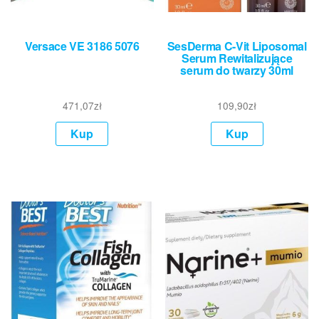
Versace VE 3186 5076
SesDerma C-Vit Liposomal
Serum Rewitalizujące
serum do twarzy 30ml
471,07
zł
109,90
zł
Kup
Kup