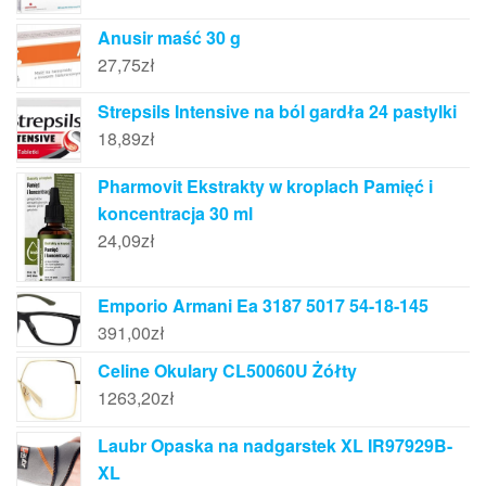
Anusir maść 30 g
27,75
zł
Strepsils Intensive na ból gardła 24 pastylki
18,89
zł
Pharmovit Ekstrakty w kroplach Pamięć i
koncentracja 30 ml
24,09
zł
Emporio Armani Ea 3187 5017 54-18-145
391,00
zł
Celine Okulary CL50060U Żółty
1263,20
zł
Laubr Opaska na nadgarstek XL IR97929B-
XL