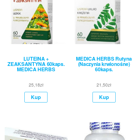
LUTEINA +
MEDICA HERBS Rutyna
ZEAKSANTYNA 60kaps.
(Naczynia krwionośne)
MEDICA HERBS
60kaps.
25,18
zł
21,50
zł
Kup
Kup