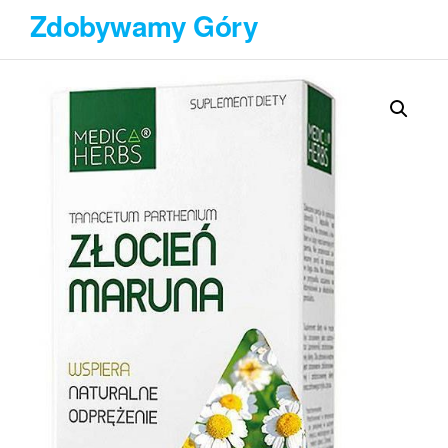
Przejdź
Zdobywamy Góry
do
treści