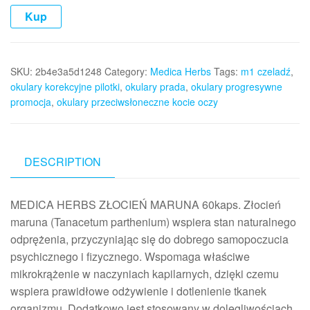
Kup
SKU:
2b4e3a5d1248
Category:
Medica Herbs
Tags:
m1 czeladź
,
okulary korekcyjne pilotki
,
okulary prada
,
okulary progresywne
promocja
,
okulary przeciwsłoneczne kocie oczy
DESCRIPTION
MEDICA HERBS ZŁOCIEŃ MARUNA 60kaps. Złocień
maruna (Tanacetum parthenium) wspiera stan naturalnego
odprężenia, przyczyniając się do dobrego samopoczucia
psychicznego i fizycznego. Wspomaga właściwe
mikrokrążenie w naczyniach kapilarnych, dzięki czemu
wspiera prawidłowe odżywienie i dotlenienie tkanek
organizmu. Dodatkowo jest stosowany w dolegliwościach