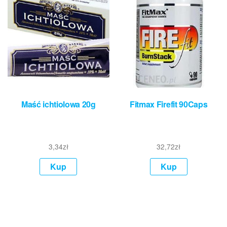
Maść ichtiolowa 20g
Fitmax Firefit 90Caps
3,34
zł
32,72
zł
Kup
Kup