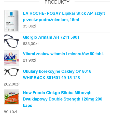
PRODUKTY
LA ROCHE- POSAY Lipikar Stick AP, sztyft
przeciw podrażnieniom, 15ml
35,06
zł
Giorgio Armani AR 7211 5901
633,00
zł
Vitaral zestaw witamin i minerałów 60 tabl.
21,90
zł
Okulary korekcyjne Oakley OY 8016
WHIPBACK 801601 49-15-128
262,00
zł
Now Foods Ginkgo Biloba Miłorząb
Dwuklapowy Double Strength 120mg 200
kaps
89,10
zł