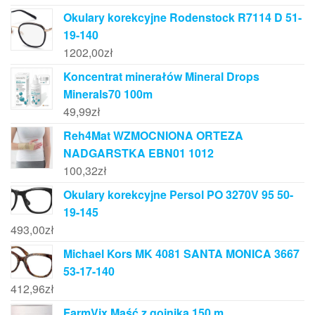
Okulary korekcyjne Rodenstock R7114 D 51-
19-140
1202,00
zł
Koncentrat minerałów Mineral Drops
Minerals70 100m
49,99
zł
Reh4Mat WZMOCNIONA ORTEZA
NADGARSTKA EBN01 1012
100,32
zł
Okulary korekcyjne Persol PO 3270V 95 50-
19-145
493,00
zł
Michael Kors MK 4081 SANTA MONICA 3667
53-17-140
412,96
zł
FarmVix Maść z gojnika 150 m