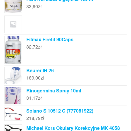
33,90
zł
Fitmax Firefit 90Caps
32,72
zł
Beurer IH 26
189,00
zł
Rinogermina Spray 10ml
31,17
zł
Solano S 10512 C (777081922)
218,79
zł
Michael Kors Okulary Korekcyjne MK 4058