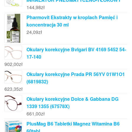
144,98
zł
Pharmovit Ekstrakty w kroplach Pamięć i
koncentracja 30 ml
24,09
zł
Okulary korekcyjne Bvlgari BV 4169 5452 54-
17-140
902,00
zł
Okulary korekcyjne Prada PR 56YV 01W1O1
(6819832)
623,35
zł
Okulary korekcyjne Dolce & Gabbana DG
1339 1355 (67578X)
661,00
zł
PlusMag B6 Tabletki Magnez Witamina B6
60tabl