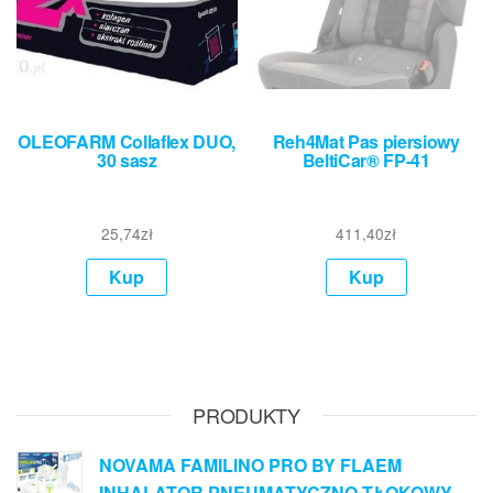
OLEOFARM Collaflex DUO,
Reh4Mat Pas piersiowy
30 sasz
BeltiCar® FP-41
25,74
zł
411,40
zł
Kup
Kup
PRODUKTY
NOVAMA FAMILINO PRO BY FLAEM
INHALATOR PNEUMATYCZNO-TŁOKOWY