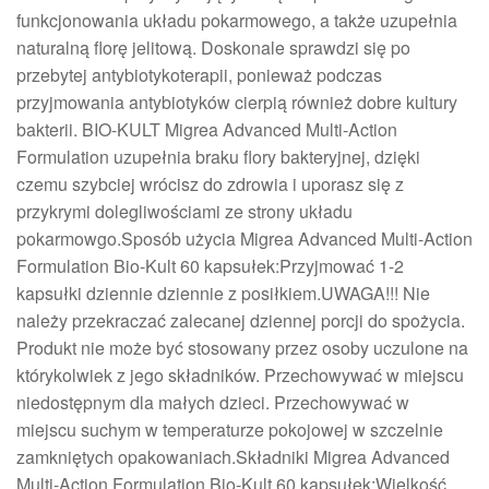
funkcjonowania układu pokarmowego, a także uzupełnia
naturalną florę jelitową. Doskonale sprawdzi się po
przebytej antybiotykoterapii, ponieważ podczas
przyjmowania antybiotyków cierpią również dobre kultury
bakterii. BIO-KULT Migrea Advanced Multi-Action
Formulation uzupełnia braku flory bakteryjnej, dzięki
czemu szybciej wrócisz do zdrowia i uporasz się z
przykrymi dolegliwościami ze strony układu
pokarmowgo.Sposób użycia Migrea Advanced Multi-Action
Formulation Bio-Kult 60 kapsułek:Przyjmować 1-2
kapsułki dziennie dziennie z posiłkiem.UWAGA!!! Nie
należy przekraczać zalecanej dziennej porcji do spożycia.
Produkt nie może być stosowany przez osoby uczulone na
którykolwiek z jego składników. Przechowywać w miejscu
niedostępnym dla małych dzieci. Przechowywać w
miejscu suchym w temperaturze pokojowej w szczelnie
zamkniętych opakowaniach.Składniki Migrea Advanced
Multi-Action Formulation Bio-Kult 60 kapsułek:Wielkość