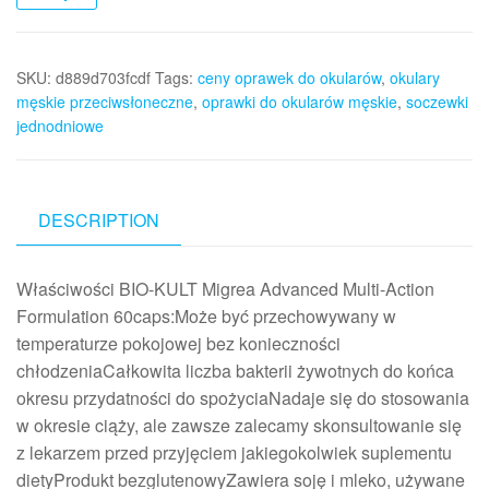
SKU:
d889d703fcdf
Tags:
ceny oprawek do okularów
,
okulary
męskie przeciwsłoneczne
,
oprawki do okularów męskie
,
soczewki
jednodniowe
DESCRIPTION
Właściwości BIO-KULT Migrea Advanced Multi-Action
Formulation 60caps:Może być przechowywany w
temperaturze pokojowej bez konieczności
chłodzeniaCałkowita liczba bakterii żywotnych do końca
okresu przydatności do spożyciaNadaje się do stosowania
w okresie ciąży, ale zawsze zalecamy skonsultowanie się
z lekarzem przed przyjęciem jakiegokolwiek suplementu
dietyProdukt bezglutenowyZawiera soję i mleko, używane