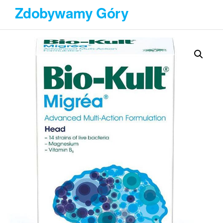
Przejdź
Zdobywamy Góry
do
treści