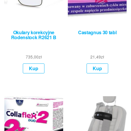
Okulary korekcyjne
Castagnus 30 tabl
Rodenstock R2621 B
735,00
zł
21,49
zł
Kup
Kup