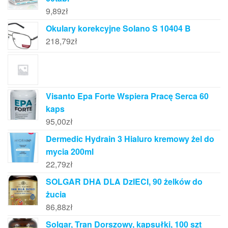
9,89
zł
Okulary korekcyjne Solano S 10404 B
218,79
zł
Visanto Epa Forte Wspiera Pracę Serca 60
kaps
95,00
zł
Dermedic Hydrain 3 Hialuro kremowy żel do
mycia 200ml
22,79
zł
SOLGAR DHA DLA DzIECI, 90 żelków do
żucia
86,88
zł
Solgar, Tran Dorszowy, kapsułki, 100 szt