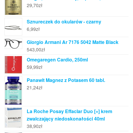
29,70
zł
Sznureczek do okularów - czarny
6,99
zł
Giorgio Armani Ar 7176 5042 Matte Black
543,00
zł
Omegaregen Cardio, 250ml
59,99
zł
Panawit Magnez z Potasem 60 tabl.
21,24
zł
La Roche Posay Effaclar Duo [+] krem
zwalczający niedoskonałości 40ml
38,90
zł