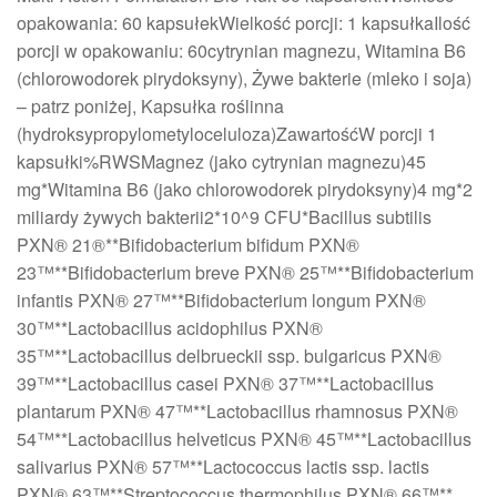
opakowania: 60 kapsułekWielkość porcji: 1 kapsułkaIlość
porcji w opakowaniu: 60cytrynian magnezu, Witamina B6
(chlorowodorek pirydoksyny), Żywe bakterie (mleko i soja)
– patrz poniżej, Kapsułka roślinna
(hydroksypropylometyloceluloza)ZawartośćW porcji 1
kapsułki%RWSMagnez (jako cytrynian magnezu)45
mg*Witamina B6 (jako chlorowodorek pirydoksyny)4 mg*2
miliardy żywych bakterii2*10^9 CFU*Bacillus subtilis
PXN® 21®**Bifidobacterium bifidum PXN®
23™**Bifidobacterium breve PXN® 25™**Bifidobacterium
infantis PXN® 27™**Bifidobacterium longum PXN®
30™**Lactobacillus acidophilus PXN®
35™**Lactobacillus delbrueckii ssp. bulgaricus PXN®
39™**Lactobacillus casei PXN® 37™**Lactobacillus
plantarum PXN® 47™**Lactobacillus rhamnosus PXN®
54™**Lactobacillus helveticus PXN® 45™**Lactobacillus
salivarius PXN® 57™**Lactococcus lactis ssp. lactis
PXN® 63™**Streptococcus thermophilus PXN® 66™**