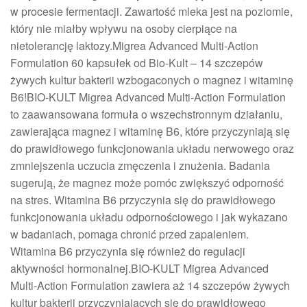
w procesie fermentacji. Zawartość mleka jest na poziomie,
który nie miałby wpływu na osoby cierpiące na
nietolerancję laktozy.Migrea Advanced Multi-Action
Formulation 60 kapsułek od Bio-Kult – 14 szczepów
żywych kultur bakterii wzbogaconych o magnez i witaminę
B6!BIO-KULT Migrea Advanced Multi-Action Formulation
to zaawansowana formuła o wszechstronnym działaniu,
zawierająca magnez i witaminę B6, które przyczyniają się
do prawidłowego funkcjonowania układu nerwowego oraz
zmniejszenia uczucia zmęczenia i znużenia. Badania
sugerują, że magnez może pomóc zwiększyć odporność
na stres. Witamina B6 przyczynia się do prawidłowego
funkcjonowania układu odpornościowego i jak wykazano
w badaniach, pomaga chronić przed zapaleniem.
Witamina B6 przyczynia się również do regulacji
aktywności hormonalnej.BIO-KULT Migrea Advanced
Multi-Action Formulation zawiera aż 14 szczepów żywych
kultur bakterii przyczyniających się do prawidłowego