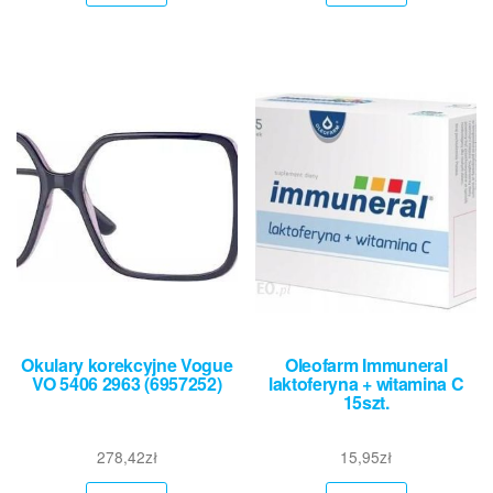
Okulary korekcyjne Vogue
Oleofarm Immuneral
VO 5406 2963 (6957252)
laktoferyna + witamina C
15szt.
278,42
zł
15,95
zł