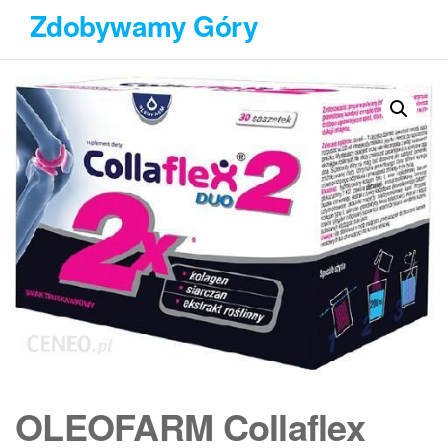
Przejdź
Zdobywamy Góry
do
treści
OLEOFARM Collaflex