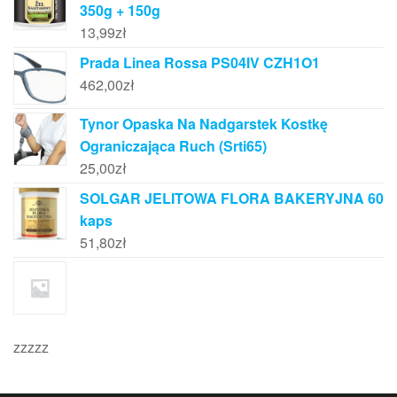
350g + 150g
13,99
zł
Prada Linea Rossa PS04IV CZH1O1
462,00
zł
Tynor Opaska Na Nadgarstek Kostkę
Ograniczająca Ruch (Srti65)
25,00
zł
SOLGAR JELITOWA FLORA BAKERYJNA 60
kaps
51,80
zł
zzzzz