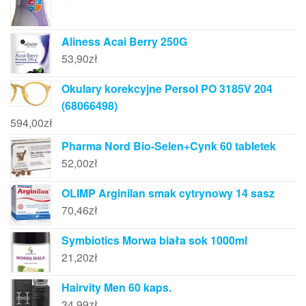
Aliness Acai Berry 250G
53,90
zł
Okulary korekcyjne Persol PO 3185V 204
(68066498)
594,00
zł
Pharma Nord Bio-Selen+Cynk 60 tabletek
52,00
zł
OLIMP Arginilan smak cytrynowy 14 sasz
70,46
zł
Symbiotics Morwa biała sok 1000ml
21,20
zł
Hairvity Men 60 kaps.
34,99
zł