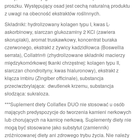
proszku. Występujący osad jest cechą naturalną produktu
z uwagi na obecność ekstraktów roślinnych.
Składniki: hydrolizowany kolagen typu I, kwas L-
askorbinowy, siarczan glukozaminy 2 KCl (zawiera
skorupiaki), aromat truskawkowy, koncentrat buraka
czerwonego, ekstrakt z żywicy kadzidłowca (Boswellia
serrata), Collatrin® (zhydrolizowane składniki macierzy
międzykomórkowej tkanki chrzęstnej: kolagen typu II,
siarczan chondroityny, kwas hialuronowy), ekstrakt z
kłącza imbiru (Zingiber officinale), substancja
przeciwzbrylająca: dwutlenek krzemu, substancja
słodząca: sukraloza.
***Suplement diety Collaflex DUO nie stosować u osób
mających predyspozycje do tworzenia kamieni nerkowych
lub chorujących na kamicę nerkową. Suplementy diety nie
mogą być stosowane jako substytut (zamiennik)
zróżnicowanej diety ani zdrowego trybu życia. Nie należy