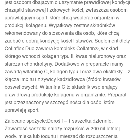
jest osobom dbającym o utrzymanie prawidłowej kondycji
chrząstki stawowej i zdrowych kości, zwłaszcza osobom
uprawiającym sport, które chcą wspierać organizm w
produkcji kolagenu. Wyjątkowy zestaw składników
rekomendowany do stosowania dla osób, które chcą
zadbać o dobrą kondycję kości i stawów. Suplement diety
Collaflex Duo zawiera kompleks Collatrin®, w skład
którego wchodzi kolagen typu II, kwas hialuronowy oraz
siarczan chondroityny. Dodatkowo w preparacie mamy
zawartą witaminę C, kolagen typu I oraz dwa ekstrakty – z
kłącza imbiru i z żywicy kadzidłowca (źródło kwasów
bosweliowych). Witamina C to składnik wspierający
prawidłową produkcję kolagenu w organizmie. Preparat
jest przeznaczony w szczególności dla osób, które
uprawiają sport.
Zalecane spożycie:Dorośli – 1 saszetka dziennie.
Zawartość saszetki należy rozpuścić w 200 ml letniej
wody, mleka lub jogurtu i mieszać do rozpuszczenia