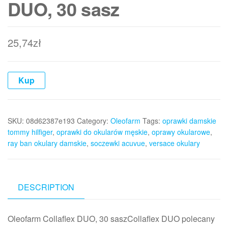
DUO, 30 sasz
25,74
zł
Kup
SKU:
08d62387e193
Category:
Oleofarm
Tags:
oprawki damskie
tommy hilfiger
,
oprawki do okularów męskie
,
oprawy okularowe
,
ray ban okulary damskie
,
soczewki acuvue
,
versace okulary
DESCRIPTION
Oleofarm Collaflex DUO, 30 saszCollaflex DUO polecany