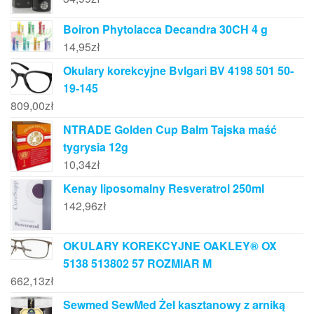
Boiron Phytolacca Decandra 30CH 4 g
14,95
zł
Okulary korekcyjne Bvlgari BV 4198 501 50-
19-145
809,00
zł
NTRADE Golden Cup Balm Tajska maść
tygrysia 12g
10,34
zł
Kenay liposomalny Resveratrol 250ml
142,96
zł
OKULARY KOREKCYJNE OAKLEY® OX
5138 513802 57 ROZMIAR M
662,13
zł
Sewmed SewMed Żel kasztanowy z arniką