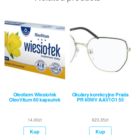
Oleofarm Wiesiołek
Okulary korekcyjne Prada
OleoVitum 60 kapsułek
PR 60WV AAV1O1 55
14,00
zł
623,35
zł
Kup
Kup