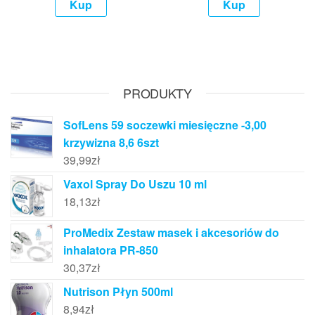
Kup
Kup
PRODUKTY
SofLens 59 soczewki miesięczne -3,00
krzywizna 8,6 6szt
39,99
zł
Vaxol Spray Do Uszu 10 ml
18,13
zł
ProMedix Zestaw masek i akcesoriów do
inhalatora PR-850
30,37
zł
Nutrison Płyn 500ml
8,94
zł