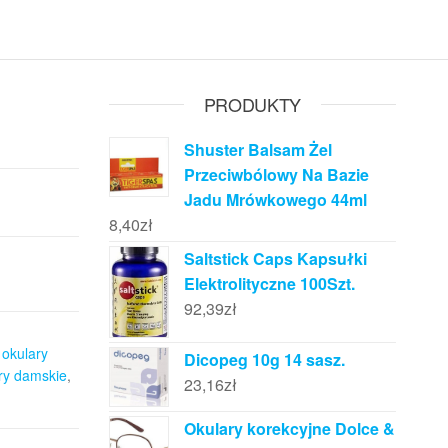
PRODUKTY
Shuster Balsam Żel
Przeciwbólowy Na Bazie
Jadu Mrówkowego 44ml
8,40
zł
Saltstick Caps Kapsułki
Elektrolityczne 100Szt.
92,39
zł
 okulary
Dicopeg 10g 14 sasz.
ry damskie
,
23,16
zł
Okulary korekcyjne Dolce &