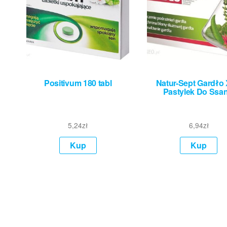
Positivum 180 tabl
Natur-Sept Gardło 
Pastylek Do Ssan
5,24
zł
6,94
zł
Kup
Kup