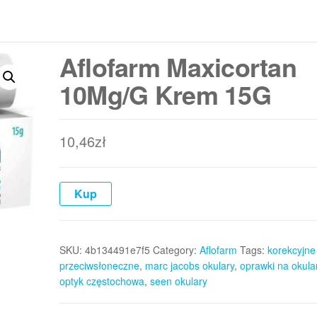
Aflofarm Maxicortan
10Mg/G Krem 15G
10,46
zł
Kup
SKU:
4b134491e7f5
Category:
Aflofarm
Tags:
korekcyjne
przeciwsłoneczne
,
marc jacobs okulary
,
oprawki na okula
optyk częstochowa
,
seen okulary