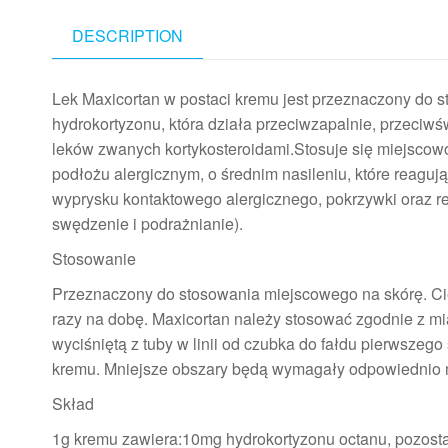
DESCRIPTION
Lek Maxicortan w postaci kremu jest przeznaczony do 
hydrokortyzonu, która działa przeciwzapalnie, przeciw
leków zwanych kortykosteroidami.Stosuje się miejscow
podłożu alergicznym, o średnim nasileniu, które reaguj
wyprysku kontaktowego alergicznego, pokrzywki oraz re
swędzenie i podrażnianie).
Stosowanie
Przeznaczony do stosowania miejscowego na skórę. Ci
razy na dobę. Maxicortan należy stosować zgodnie z mia
wyciśniętą z tuby w linii od czubka do fałdu pierwsze
kremu. Mniejsze obszary będą wymagały odpowiednio m
Skład
1g kremu zawiera:10mg hydrokortyzonu octanu, pozostałe 