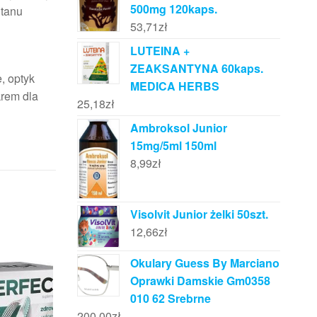
500mg 120kaps.
itanu
53,71
zł
LUTEINA +
ZEAKSANTYNA 60kaps.
, optyk
MEDICA HERBS
krem dla
25,18
zł
Ambroksol Junior
15mg/5ml 150ml
8,99
zł
Visolvit Junior żelki 50szt.
12,66
zł
Okulary Guess By Marciano
Oprawki Damskie Gm0358
010 62 Srebrne
200,00
zł