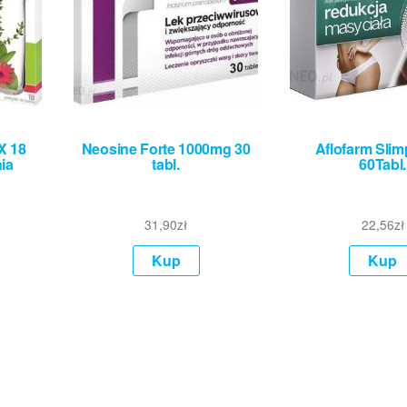
X 18
Neosine Forte 1000mg 30
Aflofarm Slim
ia
tabl.
60Tabl.
31,90
zł
22,56
zł
Kup
Kup