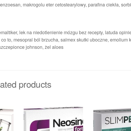
zoesan, makrogolu eter cetostearylowy, parafina ciekła, sorb
ltiker, lek na niedotlenienie mózgu bez recepty, latuda opinie
co to, mesopral ból brzucha, salmex skutki uboczne, emolium 
zczepionce johnson, żel aloes
ated products