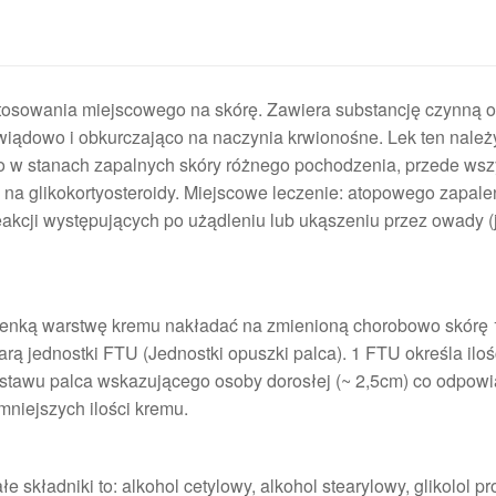
stosowania miejscowego na skórę. Zawiera substancję czynną o
świądowo i obkurczająco na naczynia krwionośne. Lek ten należ
o w stanach zapalnych skóry różnego pochodzenia, przede wsz
ą na glikokortyosteroidy. Miejscowe leczenie: atopowego zapalen
akcji występujących po użądleniu lub ukąszeniu przez owady (
enką warstwę kremu nakładać na zmienioną chorobowo skórę 1
rą jednostki FTU (Jednostki opuszki palca). 1 FTU określa ilo
go stawu palca wskazującego osoby dorosłej (~ 2,5cm) co odpow
niejszych ilości kremu.
składniki to: alkohol cetylowy, alkohol stearylowy, glikolol p