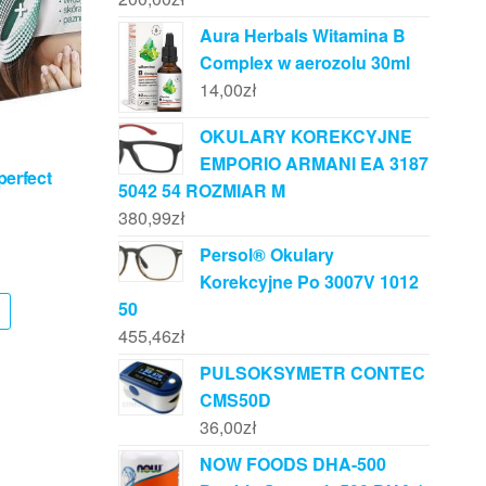
Aura Herbals Witamina B
Complex w aerozolu 30ml
14,00
zł
OKULARY KOREKCYJNE
EMPORIO ARMANI EA 3187
perfect
5042 54 ROZMIAR M
380,99
zł
Persol® Okulary
Korekcyjne Po 3007V 1012
50
455,46
zł
PULSOKSYMETR CONTEC
CMS50D
36,00
zł
NOW FOODS DHA-500