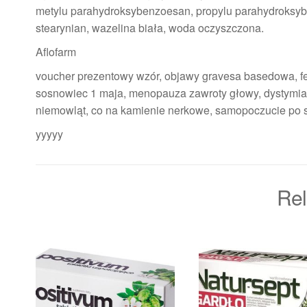
metylu parahydroksybenzoesan, propylu parahydroksyben
stearynian, wazelina biała, woda oczyszczona.
Aflofarm
voucher prezentowy wzór, objawy gravesa basedowa, fema
sosnowiec 1 maja, menopauza zawroty głowy, dystymia 
niemowląt, co na kamienie nerkowe, samopoczucie po s
yyyyy
Rel