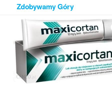
Przejdź
Zdobywamy Góry
do
treści