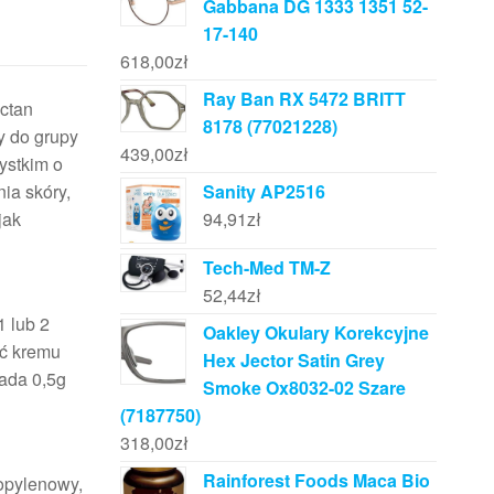
Gabbana DG 1333 1351 52-
17-140
618,00
zł
Ray Ban RX 5472 BRITT
ctan
8178 (77021228)
y do grupy
439,00
zł
ystkim o
ia skóry,
Sanity AP2516
jak
94,91
zł
Tech-Med TM-Z
52,44
zł
 lub 2
Oakley Okulary Korekcyjne
ść kremu
Hex Jector Satin Grey
iada 0,5g
Smoke Ox8032-02 Szare
(7187750)
318,00
zł
Rainforest Foods Maca Bio
ropylenowy,