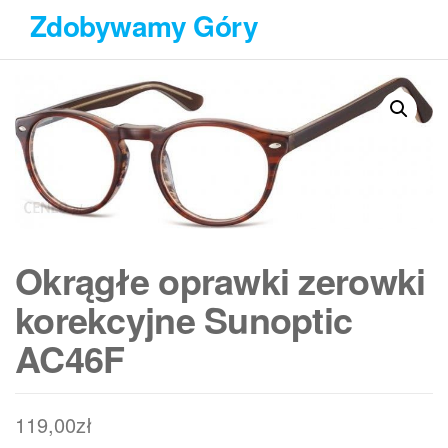
Przejdź
Zdobywamy Góry
do
treści
Okrągłe oprawki zerowki
korekcyjne Sunoptic
AC46F
119,00
zł