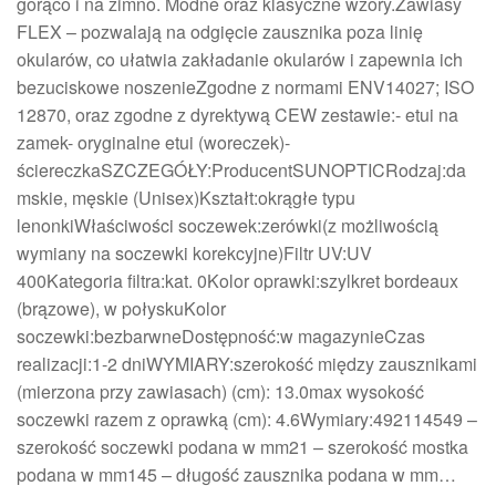
gorąco i na zimno. Modne oraz klasyczne wzory.Zawiasy
FLEX – pozwalają na odgięcie zausznika poza linię
okularów, co ułatwia zakładanie okularów i zapewnia ich
bezuciskowe noszenieZgodne z normami ENV14027; ISO
12870, oraz zgodne z dyrektywą CEW zestawie:- etui na
zamek- oryginalne etui (woreczek)-
ściereczkaSZCZEGÓŁY:ProducentSUNOPTICRodzaj:da
mskie, męskie (Unisex)Kształt:okrągłe typu
lenonkiWłaściwości soczewek:zerówki(z możliwością
wymiany na soczewki korekcyjne)Filtr UV:UV
400Kategoria filtra:kat. 0Kolor oprawki:szylkret bordeaux
(brązowe), w połyskuKolor
soczewki:bezbarwneDostępność:w magazynieCzas
realizacji:1-2 dniWYMIARY:szerokość między zausznikami
(mierzona przy zawiasach) (cm): 13.0max wysokość
soczewki razem z oprawką (cm): 4.6Wymiary:492114549 –
szerokość soczewki podana w mm21 – szerokość mostka
podana w mm145 – długość zausznika podana w mm…