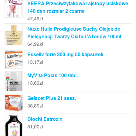
VEERA Przeciwżylakowa rajstopy uciskowe
140 den rozmiar 2 czarne
47,49
zł
Nuxe Huile Prodigieuse Suchy Olejek do
Pielęgnacji Twarzy Ciała i Włosów 100ml
64,99
zł
Esseliv forte 300 mg 50 kapsułek
13,17
zł
MyVita Potas 100 tabl.
13,69
zł
Gelacet Plus 21 sasz.
38,89
zł
Diochi Estrozin
81,00
zł