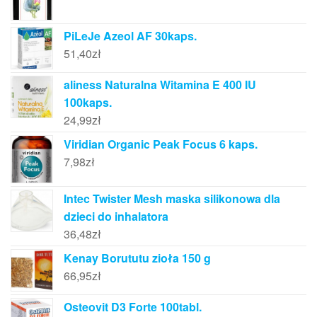
PiLeJe Azeol AF 30kaps.
51,40
zł
aliness Naturalna Witamina E 400 IU
100kaps.
24,99
zł
Viridian Organic Peak Focus 6 kaps.
7,98
zł
Intec Twister Mesh maska silikonowa dla
dzieci do inhalatora
36,48
zł
Kenay Borututu zioła 150 g
66,95
zł
Osteovit D3 Forte 100tabl.