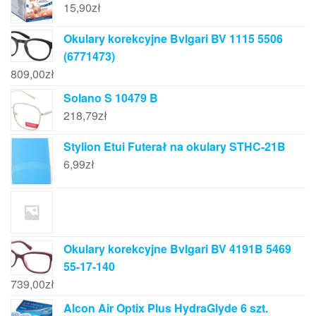
15,90
zł
Okulary korekcyjne Bvlgari BV 1115 5506
(6771473)
809,00
zł
Solano S 10479 B
218,79
zł
Stylion Etui Futerał na okulary STHC-21B
6,99
zł
Okulary korekcyjne Bvlgari BV 4191B 5469
55-17-140
739,00
zł
Alcon Air Optix Plus HydraGlyde 6 szt.