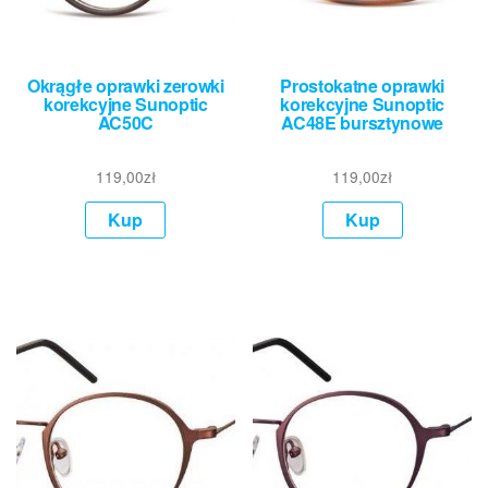
Okrągłe oprawki zerowki
Prostokatne oprawki
korekcyjne Sunoptic
korekcyjne Sunoptic
AC50C
AC48E bursztynowe
119,00
zł
119,00
zł
Kup
Kup