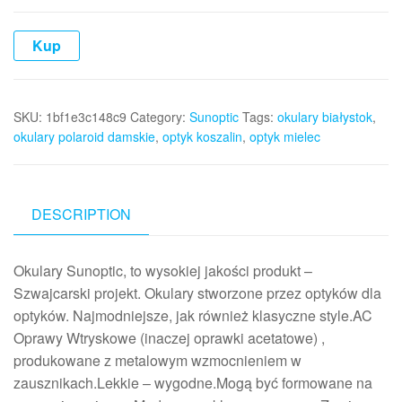
Kup
SKU:
1bf1e3c148c9
Category:
Sunoptic
Tags:
okulary białystok
,
okulary polaroid damskie
,
optyk koszalin
,
optyk mielec
DESCRIPTION
Okulary Sunoptic, to wysokiej jakości produkt –
Szwajcarski projekt. Okulary stworzone przez optyków dla
optyków. Najmodniejsze, jak również klasyczne style.AC
Oprawy Wtryskowe (inaczej oprawki acetatowe) ,
produkowane z metalowym wzmocnieniem w
zausznikach.Lekkie – wygodne.Mogą być formowane na