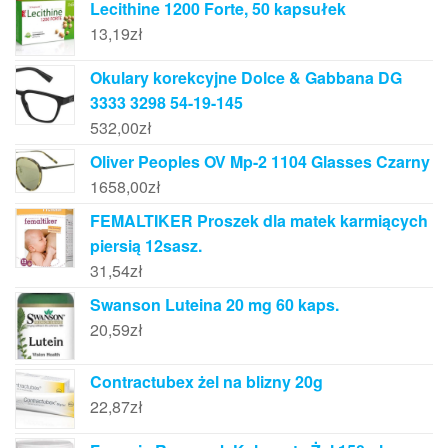
Lecithine 1200 Forte, 50 kapsułek
13,19
zł
Okulary korekcyjne Dolce & Gabbana DG
3333 3298 54-19-145
532,00
zł
Oliver Peoples OV Mp-2 1104 Glasses Czarny
1658,00
zł
FEMALTIKER Proszek dla matek karmiących
piersią 12sasz.
31,54
zł
Swanson Luteina 20 mg 60 kaps.
20,59
zł
Contractubex żel na blizny 20g
22,87
zł