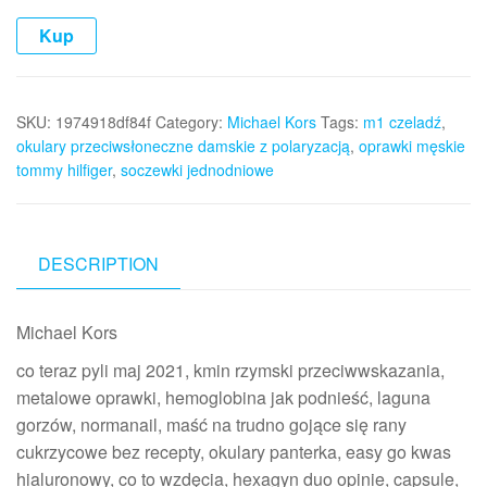
Kup
SKU:
1974918df84f
Category:
Michael Kors
Tags:
m1 czeladź
,
okulary przeciwsłoneczne damskie z polaryzacją
,
oprawki męskie
tommy hilfiger
,
soczewki jednodniowe
DESCRIPTION
Michael Kors
co teraz pyli maj 2021, kmin rzymski przeciwwskazania,
metalowe oprawki, hemoglobina jak podnieść, laguna
gorzów, normanail, maść na trudno gojące się rany
cukrzycowe bez recepty, okulary panterka, easy go kwas
hialuronowy, co to wzdęcia, hexagyn duo opinie, capsule,