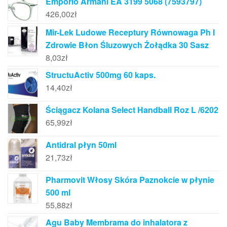
Emporio Armani EA 3199 5068 (7593797)
426,00
zł
Mir-Lek Ludowe Receptury Równowaga Ph I
Zdrowie Błon Śluzowych Żołądka 30 Sasz
8,03
zł
StructuActiv 500mg 60 kaps.
14,40
zł
Ściągacz Kolana Select Handball Roz L /6202
65,99
zł
Antidral płyn 50ml
21,73
zł
Pharmovit Włosy Skóra Paznokcie w płynie
500 ml
55,88
zł
Agu Baby Membrama do inhalatora z