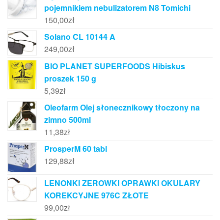
pojemnikiem nebulizatorem N8 Tomichi
150,00
zł
Solano CL 10144 A
249,00
zł
BIO PLANET SUPERFOODS Hibiskus
proszek 150 g
5,39
zł
Oleofarm Olej słonecznikowy tłoczony na
zimno 500ml
11,38
zł
ProsperM 60 tabl
129,88
zł
LENONKI ZEROWKI OPRAWKI OKULARY
KOREKCYJNE 976C ZŁOTE
99,00
zł