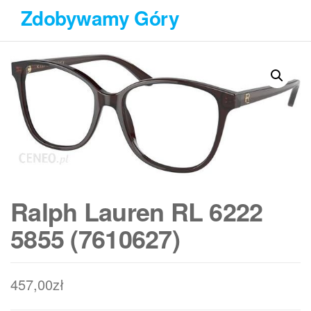
Przejdź
Zdobywamy Góry
do
treści
Ralph Lauren RL 6222
5855 (7610627)
457,00
zł