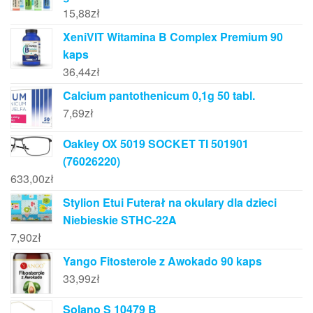
15,88
zł
XeniVIT Witamina B Complex Premium 90
kaps
36,44
zł
Calcium pantothenicum 0,1g 50 tabl.
7,69
zł
Oakley OX 5019 SOCKET TI 501901
(76026220)
633,00
zł
Stylion Etui Futerał na okulary dla dzieci
Niebieskie STHC-22A
7,90
zł
Yango Fitosterole z Awokado 90 kaps
33,99
zł
Solano S 10479 B