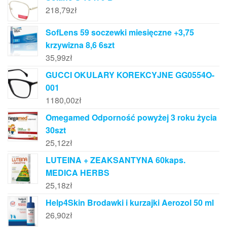
218,79
zł
SofLens 59 soczewki miesięczne +3,75
krzywizna 8,6 6szt
35,99
zł
GUCCI OKULARY KOREKCYJNE GG0554O-
001
1180,00
zł
Omegamed Odporność powyżej 3 roku życia
30szt
25,12
zł
LUTEINA + ZEAKSANTYNA 60kaps.
MEDICA HERBS
25,18
zł
Help4Skin Brodawki i kurzajki Aerozol 50 ml
26,90
zł