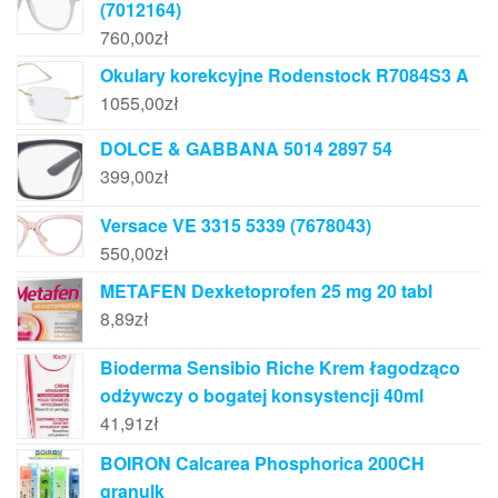
(7012164)
760,00
zł
Okulary korekcyjne Rodenstock R7084S3 A
1055,00
zł
DOLCE & GABBANA 5014 2897 54
399,00
zł
Versace VE 3315 5339 (7678043)
550,00
zł
METAFEN Dexketoprofen 25 mg 20 tabl
8,89
zł
Bioderma Sensibio Riche Krem łagodząco
odżywczy o bogatej konsystencji 40ml
41,91
zł
BOIRON Calcarea Phosphorica 200CH
granulk