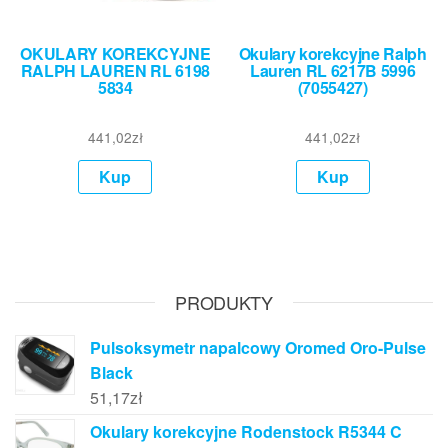
OKULARY KOREKCYJNE
Okulary korekcyjne Ralph
RALPH LAUREN RL 6198
Lauren RL 6217B 5996
5834
(7055427)
441,02
zł
441,02
zł
Kup
Kup
PRODUKTY
Pulsoksymetr napalcowy Oromed Oro-Pulse
Black
51,17
zł
Okulary korekcyjne Rodenstock R5344 C