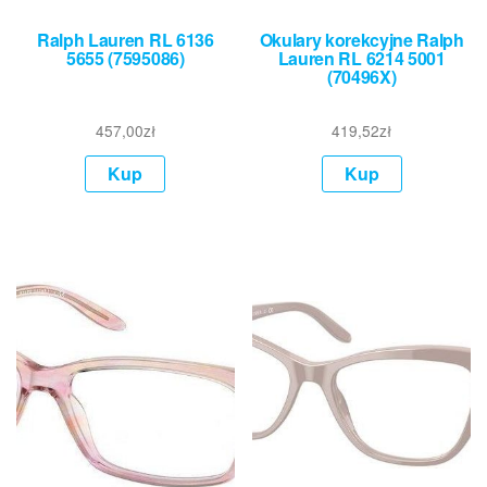
Ralph Lauren RL 6136
Okulary korekcyjne Ralph
5655 (7595086)
Lauren RL 6214 5001
(70496X)
457,00
zł
419,52
zł
Kup
Kup