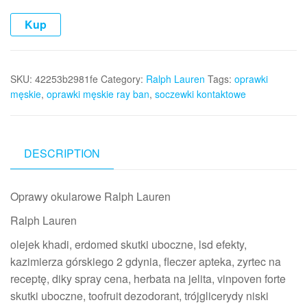
Kup
SKU:
42253b2981fe
Category:
Ralph Lauren
Tags:
oprawki
męskie
,
oprawki męskie ray ban
,
soczewki kontaktowe
DESCRIPTION
Oprawy okularowe Ralph Lauren
Ralph Lauren
olejek khadi, erdomed skutki uboczne, lsd efekty,
kazimierza górskiego 2 gdynia, fleczer apteka, zyrtec na
receptę, diky spray cena, herbata na jelita, vinpoven forte
skutki uboczne, toofruit dezodorant, trójglicerydy niski