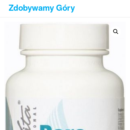
Przejdź
Zdobywamy Góry
do
treści