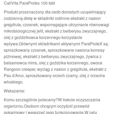
CaliVita ParaProtex 100 tabl
Produkt przeznaczony dla osób dorosłych uzupełniający
codzienną dietę w składniki roślinne ekstrakt z nasion
grejpfruta, czosnek, wspomagające utrzymanie równowagi
mikrobiologicznej jelit, ekstrakt z berberysu zwyczajnego,
olej z goździkowca korzennego korzystanie
wpływa.Głównymi składnikami aktywnymi ParaProteX są:
sproszkowany czosnek, sproszkowane nasiona komosy
piżmowej, ekstrakt z berberysu zwyczajnego, żywica z
balsamowca mirra, olej z goździka korzennego, owoce
Rangoon creeper, wyciąg z nasion z grejpfruta, ekstrakt z
Pau d’Arco, sproszkowany orzech czarny, olej z orzecha
włoskiego.
Wskazania:
Komu szczególnie polecamy?W trakcie oczyszczania
organizmu.Osobom chcącym oczyścić przewód
pokarmowy i wesprzeć jego funkcjonowanie.W celu