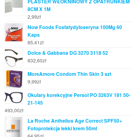
PLASTER WŁÓKNINOWY Z OPATRUNKIEM
8CM X 1M
2,99
zł
Now Foods Fosfatydyloseryna 100Mg 60
Kaps
85,41
zł
Dolce & Gabbana DG 3270 3118 52
832,60
zł
MoreAmore Condom Thin Skin 3 szt
9,99
zł
Okulary korekcyjne Persol PO 3263V 181 50-
21-145
493,00
zł
La Roche Anthelios Age Correct SPF50+
Fotoprotekcja lekki krem 50ml
64,95
zł