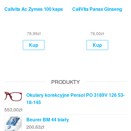
Calivita Ac Zymes 100 kaps
CaliVita Panax Ginseng
78,99
zł
76,00
zł
Kup
Kup
PRODUKTY
Okulary korekcyjne Persol PO 3189V 126 53-
18-145
553,00
zł
Beurer BM 44 biały
200,63
zł