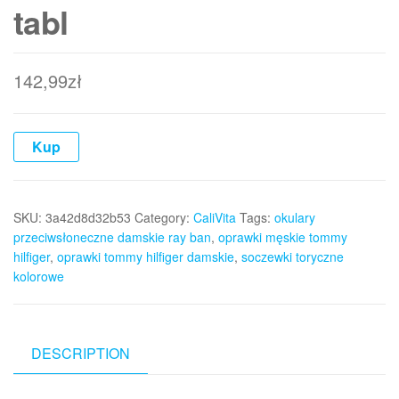
tabl
142,99
zł
Kup
SKU:
3a42d8d32b53
Category:
CaliVita
Tags:
okulary
przeciwsłoneczne damskie ray ban
,
oprawki męskie tommy
hilfiger
,
oprawki tommy hilfiger damskie
,
soczewki toryczne
kolorowe
DESCRIPTION