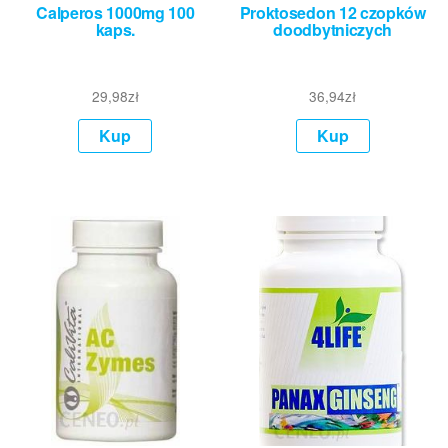
Calperos 1000mg 100
Proktosedon 12 czopków
kaps.
doodbytniczych
29,98
zł
36,94
zł
Kup
Kup