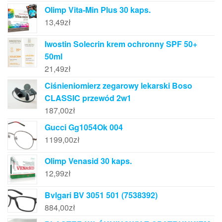
Olimp Vita-Min Plus 30 kaps.
13,49
zł
Iwostin Solecrin krem ochronny SPF 50+
50ml
21,49
zł
Ciśnieniomierz zegarowy lekarski Boso
CLASSIC przewód 2w1
187,00
zł
Gucci Gg1054Ok 004
1199,00
zł
Olimp Venasid 30 kaps.
12,99
zł
Bvlgari BV 3051 501 (7538392)
884,00
zł