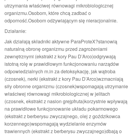
utrzymania właściwej równowagi mikrobiologicznej
organizmu.Osobom, które chcą zadbać o
odporność.Osobom odżywiającym się nieracjonalnie.
Działanie:
Jak działają składniki aktywne ParaProteX?stanowią
naturalną obronę organizmu przed zagrożeniami
zewnętrznymi (ekstrakt z kory Pau D’Arco)odgrywają
istotną rolę w prawidłowym funkcjonowaniu narządów
odpowiedzialnych m.in za detoksykację, jak wątroba
(czosnek), nerki (ekstrakt z kory Pau D’Arco)wzmacniają
siły obronne organizmu (czosnek)wspomagają utrzymanie
właściwej równowagi mikrobiologicznej w jelitach
(czosnek, ekstrakt z nasion grejpfruta)korzystnie wpływają
na prawidłowe funkcjonowanie układu pokarmowego
(ekstrakt z berberysu zwyczajnego, olej z goździkowca
korzennego)wspomagają wydzielanie enzymów
trawiennych (ekstrakt z berberysu zwyczajnego)dbają o