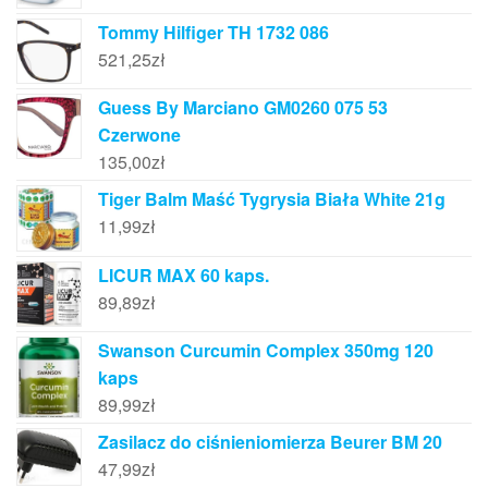
Tommy Hilfiger TH 1732 086
521,25
zł
Guess By Marciano GM0260 075 53
Czerwone
135,00
zł
Tiger Balm Maść Tygrysia Biała White 21g
11,99
zł
LICUR MAX 60 kaps.
89,89
zł
Swanson Curcumin Complex 350mg 120
kaps
89,99
zł
Zasilacz do ciśnieniomierza Beurer BM 20
47,99
zł