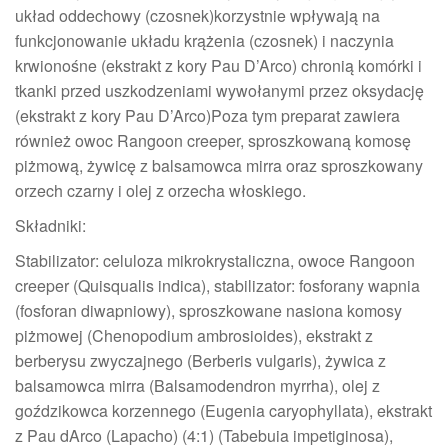
układ oddechowy (czosnek)korzystnie wpływają na
funkcjonowanie układu krążenia (czosnek) i naczynia
krwionośne (ekstrakt z kory Pau D’Arco) chronią komórki i
tkanki przed uszkodzeniami wywołanymi przez oksydację
(ekstrakt z kory Pau D’Arco)Poza tym preparat zawiera
również owoc Rangoon creeper, sproszkowaną komosę
piżmową, żywicę z balsamowca mirra oraz sproszkowany
orzech czarny i olej z orzecha włoskiego.
Składniki:
Stabilizator: celuloza mikrokrystaliczna, owoce Rangoon
creeper (Quisqualis indica), stabilizator: fosforany wapnia
(fosforan diwapniowy), sproszkowane nasiona komosy
piżmowej (Chenopodium ambrosioides), ekstrakt z
berberysu zwyczajnego (Berberis vulgaris), żywica z
balsamowca mirra (Balsamodendron myrrha), olej z
goździkowca korzennego (Eugenia caryophyllata), ekstrakt
z Pau dArco (Lapacho) (4:1) (Tabebuia impetiginosa),