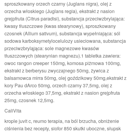
sproszkowany orzech czarny (Juglans nigra), olej z
orzecha włoskiego (Juglans regia), ekstrakt z nasion
grejpfruta (Citrus paradisi), substancja przeciwzbrylająca:
kwasy tłuszczowe (kwas stearynowy), sproszkowany
czosnek (Allium sativum), substancja wypełniająca: sól
sodowa karboksymetylocelulozy usieciowana, substancja
przeciwzbryląjąca: sole magnezowe kwasów
tłuszczowych (stearynian magnezu).1 tabletka zawiera:
owoc rangon creeper 150mg, komosa piżmowa 100mg,
ekstrakt z berberysu zwyczajnego 50mg, żywica z
balsamowca mirra 50mg, olej goździkowy 50mg,ekstrakt z
kory Pau dArco 50mg, orzech czarny 37,5mg, olej z
orzecha włoskiego 37,5mg, ekstrakt z nasion grejpfruta
25mg, czosnek 12,5mg.
CaliVita
krople juvit c, reumo terapia, na ból brzucha, obniżenie
ciśnienia bez recepty, siofor 850 skutki uboczne, słupsk