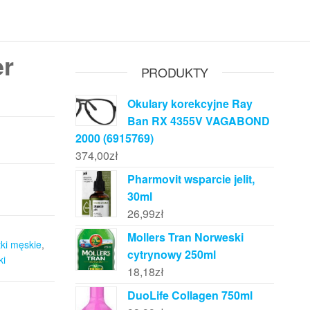
er
PRODUKTY
Okulary korekcyjne Ray
Ban RX 4355V VAGABOND
2000 (6915769)
374,00
zł
Pharmovit wsparcie jelit,
30ml
26,99
zł
Mollers Tran Norweski
tki męskie
,
cytrynowy 250ml
ki
18,18
zł
DuoLife Collagen 750ml