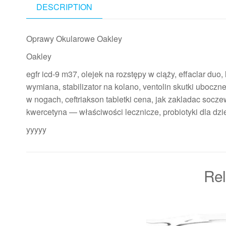
DESCRIPTION
Oprawy Okularowe Oakley
Oakley
egfr icd-9 m37, olejek na rozstępy w ciąży, effaclar duo
wymiana, stabilizator na kolano, ventolin skutki ubocz
w nogach, ceftriakson tabletki cena, jak zakladac socz
kwercetyna — właściwości lecznicze, probiotyki dla dzi
yyyyy
Rel