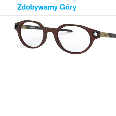
Przejdź
Zdobywamy Góry
do
treści