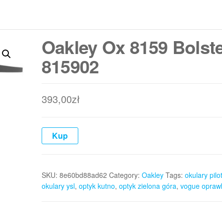
Oakley Ox 8159 Bolst
815902
393,00
zł
Kup
SKU:
8e60bd88ad62
Category:
Oakley
Tags:
okulary pilo
okulary ysl
,
optyk kutno
,
optyk zielona góra
,
vogue opraw