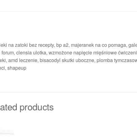
, leki na zatoki bez recepty, bp a2, majeranek na co pomaga, gal
ne forum, clensia ulotka, wzmożone napięcie mięśniowe ćwiczen
ewki, amd leczenie, bisacodyl skutki uboczne, plomba tymczaso
eci, shapeup
ated products