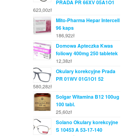
PRADA PR 66XV 05A1O1
623,00
zł
Mito-Pharma Hepar Intercell
96 kaps
186,92
zł
Domowa Apteczka Kwas
foliowy 400mg 250 tabletek
12,38
zł
Okulary korekcyjne Prada
PR 01WV 01G1O1 52
580,28
zł
Solgar Witamina B12 100ug
100 tabl.
25,60
zł
Solano Okulary korekcyjne
S 10453 A 53-17-140