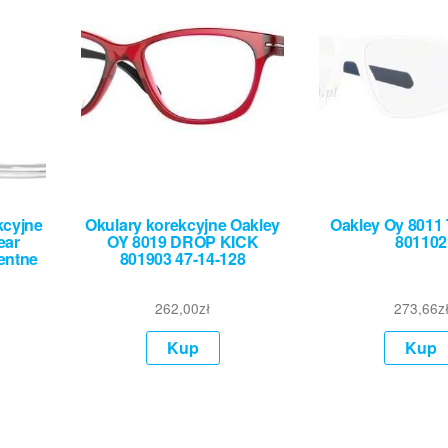
kcyjne
Okulary korekcyjne Oakley
Oakley Oy 8011 
ear
OY 8019 DROP KICK
801102
entne
801903 47-14-128
262,00
zł
273,66
z
Kup
Kup