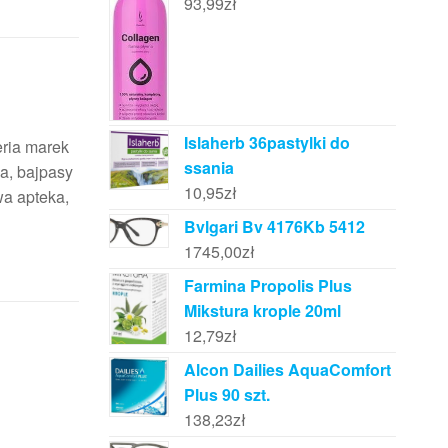
93,99
zł
Islaherb 36pastylki do
eria marek
ssania
ia, bajpasy
10,95
zł
wa apteka,
Bvlgari Bv 4176Kb 5412
1745,00
zł
Farmina Propolis Plus
Mikstura krople 20ml
12,79
zł
Alcon Dailies AquaComfort
Plus 90 szt.
138,23
zł