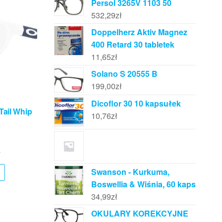
Persol 3265V 1103 50
532,29
zł
Doppelherz Aktiv Magnez
400 Retard 30 tabletek
11,65
zł
Solano S 20555 B
199,00
zł
Dicoflor 30 10 kapsułek
Tail Whip
10,76
zł
ł
Swanson - Kurkuma,
Boswellia & Wiśnia, 60 kaps
34,99
zł
OKULARY KOREKCYJNE