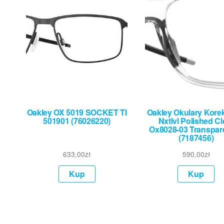
Oakley OX 5019 SOCKET TI
Oakley Okulary Kore
501901 (76026220)
Nxtlvl Polished Cl
Ox8028-03 Transpar
(7187456)
633,00
zł
590,00
zł
Kup
Kup